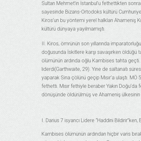
Sultan Mehmet’in İstanbul’u fethettikten sonra
sayesinde Bizans-Ortodoks kültürü Cumhuriye
Kiros’un bu yöntemi yerel halkları Ahameniş Kr
kültürü dünyaya yayılmamıştı.
II. Kiros, ömrünün son yıllarında imparatorluğ
doğusunda İskitlere karşı savaşırken öldüğü t
ölümünün ardında oğlu Kambises tahta geçti.
liderdi(Garthwaite, 29). Yine de saltanatı sü
yaparak Sina çölünü geçip Mısır’a ulaştı. MÖ 5
fethetti. Mısır fethiyle beraber Yakın Doğu’da
dönüşünde öldürülmüş ve Ahameniş ülkesinin
I. Darius 7 isyancı Lidere “Haddini Bildirir”ken, B
Kambises ölümünün ardından hiçbir varis bırakm