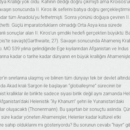
dya Krallığı yok oldu. Kahinin dediği doğru çıkmıştı ama Kroisos’u
avaşın sonucunda II. Kiros ilk seferini batıya doğru gerçekleştirmi
dar tüm Anadolu’yu fethetmişti. Sonra yönünü doğuya çeviren II.
thetti. Güçlü imparatorlukların olmadığı Orta Asya kısa sürede
lı sonuçlar alan II. Kiros’un şimdiki hedefi gerçekten büyüktü: Ba
Opis’te savaştı(Garthwaite, 27). Savaşın sonucunda Ahameniş Krall
. MÖ 539 yılına gelindiğinde Ege kıyılarından Afganistan ve İndus
ına kadar o tarihe kadar dünyanın en büyük krallığını Ahamenişle
r’in sınırlarına ulaşmış ve bilinen tüm dünyayı tek bir devlet altınd
da Akad kralı Sargon ile başlayan “globalleşme” sürecinin bir
 krallıklar ile birlikte sadece siyasi birlik değil aynı zamanda He
e Afganistan’daki Helenistik “Ay Khanum” şehri ile Yunanistan’daki
lar oluşacaktı (Thonenmann). Bu şaşırtan bir sonuçtu aslında. Çü
süre kadar yöneten Ahamenişler, Helenler kadar kültürel etki
üre sahip olduklarını mı gösteriyordu? Bu sorunun cevabı “hayır” gi