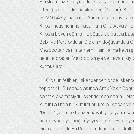
Perslilerin üzerine yürüdü. Savaşın sonunda Li
istediği ve anladığı şekilde değil(Kagan). Bu s
ve MÖ 546 yılına kadar Yunan ana karasına ka
Kiros, İndus nehrine kadar tüm Orta Asya’yı fe
Kiros’a boyun eğmişti. Doğuda ve batıda başarı
Babil ve Pers orduları Dicle’nin doğusundaki 
Mezopotamya’nın tamamını sınırlarına katmıştı
nehrine oradan Mezopotamya ve Levant kıyılar
kurmuşlardı.
II. Kiros’un fetihleri, İskender’den önce İskende
toplamıştı. Bu sonuç aslında Antik Yakın Doğu’
sonraki aşamasıydı. İskender’den sonra Helenist
kültürü altında bir kültürel birlikte oluşacak v
“Delphi” şehrinde benzer hayatı yaşayan insan
neredeyse aynı coğrafyayı ve neredeyse aynı 
bırakamamıştı. Bu Perslerin daha ilkel bir kült