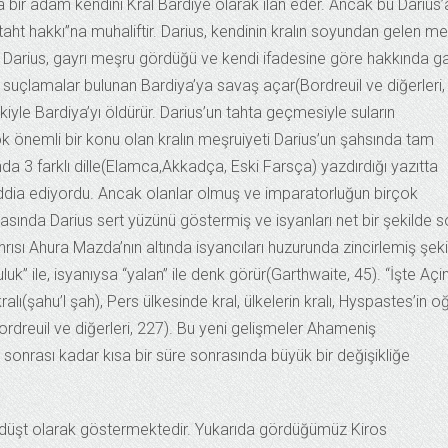
bir adam kendini Kral Bardiye olarak ilan eder. Ancak bu Darius’
taht hakkı”na muhaliftir. Darius, kendinin kralın soyundan gelen m
ne Darius, gayrı meşru gördüğü ve kendi ifadesine göre hakkında g
r suçlamalar bulunan Bardiya’ya savaş açar(Bordreuil ve diğerleri,
kiyle Bardiya’yı öldürür. Darius’un tahta geçmesiyle suların
k önemli bir konu olan kralın meşruiyeti Darius’un şahsında tam
nda 3 farklı dille(Elamca,Akkadça, Eski Farsça) yazdırdığı yazıtta
i iddia ediyordu. Ancak olanlar olmuş ve imparatorluğun birçok
arasında Darius sert yüzünü göstermiş ve isyanları net bir şekilde 
anrısı Ahura Mazda’nın altında isyancıları huzurunda zincirlemiş şek
uk” ile, isyanıysa “yalan” ile denk görür(Garthwaite, 45). “İşte Açi
ralı(şahu’l şah), Pers ülkesinde kral, ülkelerin kralı, Hyspastes’in oğ
rdreuil ve diğerleri, 227). Bu yeni gelişmeler Ahameniş
sonrası kadar kısa bir süre sonrasında büyük bir değişikliğe
 Zerdüşt olarak göstermektedir. Yukarıda gördüğümüz Kiros