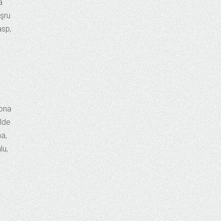
a
eşru
asp,
sona
ilde
na,
lu,