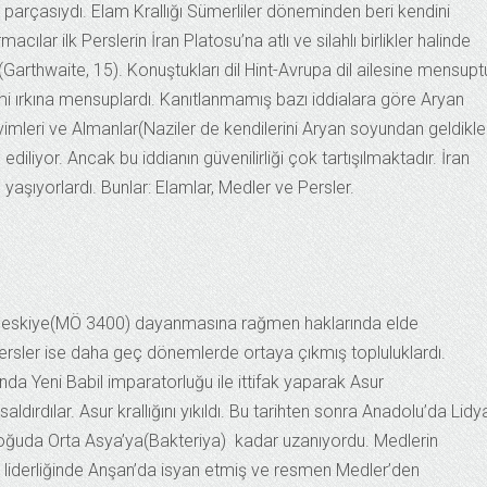
r parçasıydı. Elam Krallığı Sümerliler döneminden beri kendini
ılar ilk Perslerin İran Platosu’na atlı ve silahlı birlikler halinde
Garthwaite, 15). Konuştukları dil Hint-Avrupa dil ailesine mensupt
ami ırkına mensuplardı. Kanıtlanmamış bazı iddialara göre Aryan
vimleri ve Almanlar(Naziler de kendilerini Aryan soyundan geldikler
diliyor. Ancak bu iddianın güvenilirliği çok tartışılmaktadır. İran
 yaşıyorlardı. Bunlar: Elamlar, Medler ve Persler.
ok eskiye(MÖ 3400) dayanmasına rağmen haklarında elde
e Persler ise daha geç dönemlerde ortaya çıkmış topluluklardı.
da Yeni Babil imparatorluğu ile ittifak yaparak Asur
dırdılar. Asur krallığını yıkıldı. Bu tarihten sonra Anadolu’da Lidya
ı doğuda Orta Asya’ya(Bakteriya) kadar uzanıyordu. Medlerin
ros liderliğinde Anşan’da isyan etmiş ve resmen Medler’den