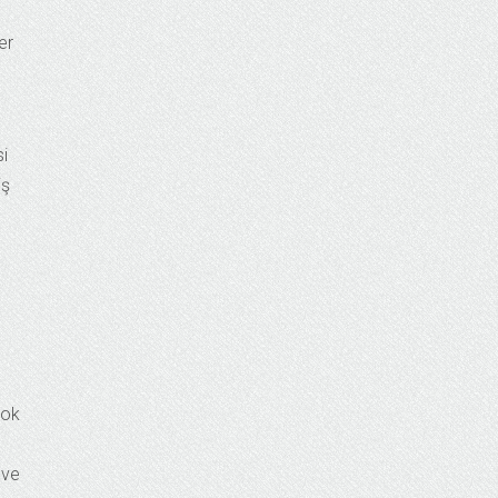
er
si
iş
çok
 ve