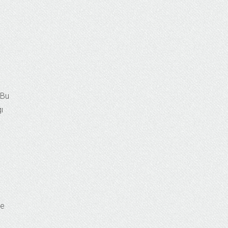
 Bu
ı
de