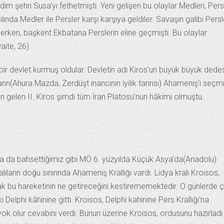
adim şehri Susa’yı fethetmişti. Yeni gelişen bu olaylar Medleri, Pers
ında Medler ile Persler karşı karşıya geldiler. Savaşın galibi Persl
erken, başkent Ekbatana Perslerin eline geçmişti. Bu olaylar
aite, 26).
 bir devlet kurmuş oldular. Devletin adı Kiros’un büyük büyük dede
nrı(Ahura Mazda, Zerdüşt inancının iyilik tanrısı) Ahameniş’i seçm
gelen II. Kiros şimdi tüm İran Platosu’nun hâkimi olmuştu.
da da bahsettiğimiz gibi MÖ 6. yüzyılda Küçük Asya’da(Anadolu)
yalıların doğu sınırında Ahameniş Krallığı vardı. Lidya kralı Kroisos,
ak bu hareketinin ne getireceğini kestirememektedir. O günlerde 
elphi kâhinine gitti. Kroisos, Delphi kahinine Pers Krallığı’na
k yok olur cevabını verdi. Bunun üzerine Kroisos, ordusunu hazırladı