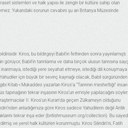
raset sistemleri ve halk yapısı ile zengin bir kültüre sahip olan
lenemez. Yukarıdaki sorunun cevabını şu an Britanya Müzesinde
bildirisidir. Kiros, bu bildirgeyi Babil’in fethinden sonra yayınlamıştı.
 görüyor, Babil’in tanrılarına ve daha birçok ulusun tanrısına sayg
 inanmaya, istediği yere seyahat etmeye, istediği dili konuşmaya
Yahudiler için büyük bir sevinç kaynağı olacak, Babil sürgününden
gibi Kitab-ı Mukaddes yazarları Kiros’a “Tanrının meshettiği” insan
s tapınağının tekrar inşasının Kiros’un emriyle yapılacağını söyler
raştırmacılar II. Kiros’un Kuran’da geçen Zülkarneyn olduğunu
ndiri’nden anladığımıza göre Kiros sadece Yahudilerin değil Antik
klarını tekrar inşa eder (britishmuseum.org/collection). Bu saye
lmiş ve yerel halk kültürleri korunmuştu. Kiros Silindiri’ni, Fatih