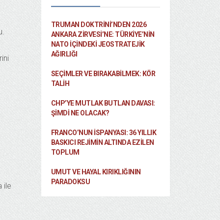
TRUMAN DOKTRINI’NDEN 2026
u.
ANKARA ZIRVESI’NE: TÜRKIYE’NIN
NATO İÇINDEKI JEOSTRATEJIK
AĞIRLIĞI
ini
SEÇIMLER VE BIRAKABILMEK: KÖR
TALIH
CHP’YE MUTLAK BUTLAN DAVASI:
ŞİMDİ NE OLACAK?
FRANCO’NUN İSPANYASI: 36 YILLIK
BASKICI REJIMIN ALTINDA EZILEN
TOPLUM
UMUT VE HAYAL KIRIKLIĞININ
PARADOKSU
 ile