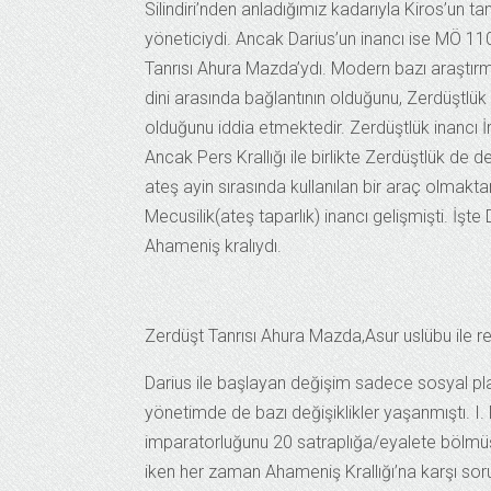
Silindiri’nden anladığımız kadarıyla Kiros’un ta
yöneticiydi. Ancak Darius’un inancı ise MÖ 110
Tanrısı Ahura Mazda’ydı. Modern bazı araştırma
dini arasında bağlantının olduğunu, Zerdüştlük ku
olduğunu iddia etmektedir. Zerdüştlük inancı 
Ancak Pers Krallığı ile birlikte Zerdüştlük de 
ateş ayin sırasında kullanılan bir araç olmakt
Mecusilik(ateş taparlık) inancı gelişmişti. İşte
Ahameniş kralıydı.
Zerdüşt Tanrısı Ahura Mazda,Asur uslübu ile r
Darius ile başlayan değişim sadece sosyal pla
yönetimde de bazı değişiklikler yaşanmıştı. I.
imparatorluğunu 20 satraplığa/eyalete bölmüşt
iken her zaman Ahameniş Krallığı’na karşı sor