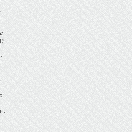
n
ş
bil.
ığı
r
a
len
nkü
bi