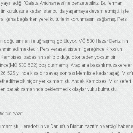
 yayınladığı “Galata Ahidnamesi”ne benzetebiliriz. Bu ferman
tin kuruluşuna kadar İstanbul’da yaşamaya devam etmişti. İşte
allığı’na bağlarken yerel kültürlerin korunmasını sağlamış, Pers
un doğu sınırları ile uğraşmış görülüyor. MÖ 530 Hazar Denizi’nin
ahmin edilmektedir. Pers veraset sistemi gereğince Kiros’un
 Kambises, babasının sahip olduğu otoriteden yoksun bir
resince(MÖ 530-522) boş durmamış, Araplarla başarılı müzakereler
26-525 yılında kısa bir savaş sonrası Memfis’e kadar aşağı Mısır’ı
 fethedilmedik hiçbir yer kalmamıştı. Ancak Kambises, Mısır seferi
 en parlak zamanında beklenmedik olaylar vuku bulmuştu.
isitun Yazıtı
amıştı. Heredot’un ve Darius’un Bisitun Yazıtı’nın verdiği haberle