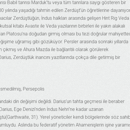
nrısı Babil tanrısı Marduk’tu veya tüm tanrılara saygı gösteren bir
0 yılında yaşadığı tahmin edilen Zerdüşt’ün öğretilerine dayanıyo
cılar Zerdüştlüğün, İndus halkları arasında gelişen Hint Rig Veda
tsal kitabı Avaste ile Veda yazılarının birbirleri ile yakın alakalı
İran Platosu’na doğudan girmiş olması bu tezi doğrular mahiyetted
değişime uğramış gibi gözüküyor. Persler arasında sonraki yıllarda
an çıkmış ve Ahura Mazda ile bağlantılı olarak görülerek
 Darius, Zerdüştlük inancını yazıtlarında çokça dile getirmiş bir
esmedilmiş, Persepolis
ndaki din değişimi değildi. Darius’un tahta geçmesi ile beraber
 Darius, Ege Denizi’nden İndus Nehri’ne kadar uzanan
ü(Garthwaite, 31). Yerel yöneticiler kendi bölgelerinde söz sahib
umluydu. Aslında bu federatif yönetim Ahamenişlerin işine yaramı