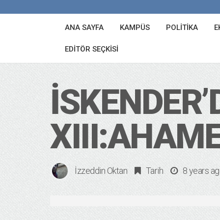
ANA SAYFA
KAMPÜS
POLITIKA
E
EDITÖR SEÇKISI
İSKENDER’
XIII:AHAME
İzzeddin Oktan
Tarih
8 years a