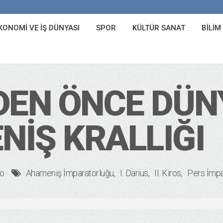
KONOMI VE İŞ DÜNYASI
SPOR
KÜLTÜR SANAT
BILIM
DEN ÖNCE DÜN
NIŞ KRALLIĞI
go
Ahameniş İmparatorluğu
I. Darius
II. Kiros
Pers İmpa