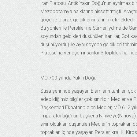
İran Platosu, Antik Yakın Doğu’nun ayrılmaz bi
Mezopotamya halklarına hissettirmişti. Araştırmac
göçebe olarak geldiklerini tahmin etmektedir (
Bu yönleri ile Persliler ne Sümerliydi ne de S
soyundan geldikleri düşünülen İranlılar, Got ka
düşünüyordu) ile aynı soydan geldikleri tahmin e
Platosu’na yerleşen insanlar 3 topluluk halinde
MÖ 700 yılında Yakın Doğu
Susa şehrinde yaşayan Elamların tarihleri ç
edebildiğimiz bilgiler çok sınırlıdır. Medler v
Başkentleri Ekbatana olan Medler, MÖ 612 yılın
İmparatorluğu’nun başkenti Ninive’ye(Ninova) sal
sınır oldukları düşünülen Medler’in topraklar
toprakları içinde yaşayan Persler, kral II. Ki