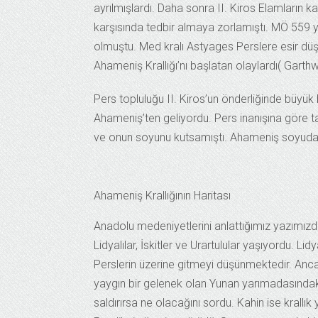
ayrılmışlardı. Daha sonra II. Kiros Elamların k
karşısında tedbir almaya zorlamıştı. MÖ 559 yıl
olmuştu. Med kralı Astyages Perslere esir düş
Ahameniş Krallığı’nı başlatan olaylardı( Garthw
Pers topluluğu II. Kiros’un önderliğinde büyük
Ahameniş’ten geliyordu. Pers inanışına göre ta
ve onun soyunu kutsamıştı. Ahameniş soyudan 
Ahameniş Krallığının Haritası
Anadolu medeniyetlerini anlattığımız yazımız
Lidyalılar, İskitler ve Urartulular yaşıyordu. Lid
Perslerin üzerine gitmeyi düşünmektedir. Anc
yaygın bir gelenek olan Yunan yarımadasındaki D
saldırırsa ne olacağını sordu. Kahin ise krallı