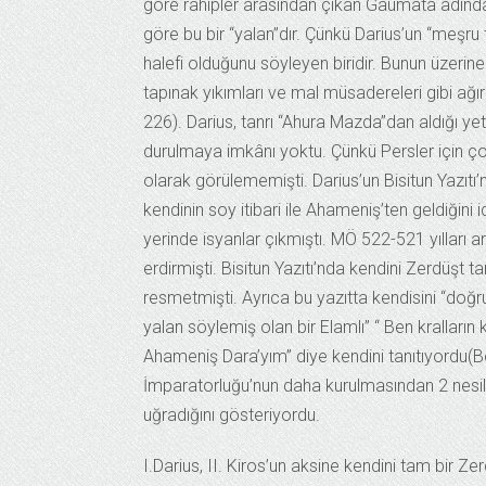
göre rahipler arasından çıkan Gaumata adında 
göre bu bir “yalan”dır. Çünkü Darius’un “meşru 
halefi olduğunu söyleyen biridir. Bunun üzeri
tapınak yıkımları ve mal müsadereleri gibi ağı
226). Darius, tanrı “Ahura Mazda”dan aldığı yet
durulmaya imkânı yoktu. Çünkü Persler için ço
olarak görülememişti. Darius’un Bisitun Yazıtı’
kendinin soy itibari ile Ahameniş’ten geldiğin
yerinde isyanlar çıkmıştı. MÖ 522-521 yılları 
erdirmişti. Bisitun Yazıtı’nda kendini Zerdüşt t
resmetmişti. Ayrıca bu yazıtta kendisini “doğrul
yalan söylemiş olan bir Elamlı” “ Ben kralların k
Ahameniş Dara’yım” diye kendini tanıtıyordu(Bo
İmparatorluğu’nun daha kurulmasından 2 nesil 
uğradığını gösteriyordu.
I.Darius, II. Kiros’un aksine kendini tam bir