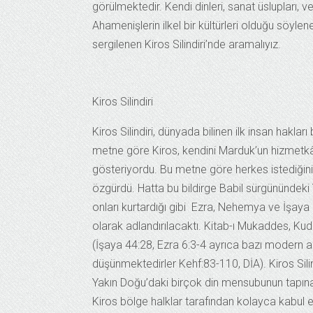
görülmektedir. Kendi dinleri, sanat üslupları, ve
Ahamenişlerin ilkel bir kültürleri olduğu söy
sergilenen Kiros Silindiri’nde aramalıyız.
Kiros Silindiri
Kiros Silindiri, dünyada bilinen ilk insan hakları 
metne göre Kiros, kendini Marduk’un hizmetkârı
gösteriyordu. Bu metne göre herkes istediğini
özgürdü. Hatta bu bildirge Babil sürgünündeki 
onları kurtardığı gibi Ezra, Nehemya ve İşaya 
olarak adlandırılacaktı. Kitab-ı Mukaddes, Kudü
(İşaya 44:28, Ezra 6:3-4 ayrıca bazı modern a
düşünmektedirler Kehf:83-110, DİA). Kiros Sili
Yakın Doğu’daki birçok din mensubunun tapına
Kiros bölge halklar tarafından kolayca kabul edi