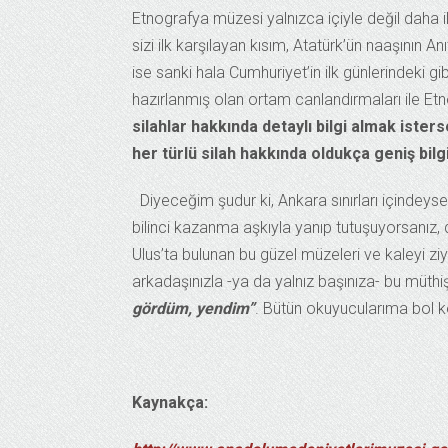
Etnografya müzesi yalnızca içiyle değil daha i
sizi ilk karşılayan kısım, Atatürk’ün naaşının 
ise sanki hala Cumhuriyet’in ilk günlerindeki gi
hazırlanmış olan ortam canlandırmaları ile Et
silahlar hakkında detaylı bilgi almak iste
her türlü silah hakkında oldukça geniş bi
Diyeceğim şudur ki, Ankara sınırları içindeysen
bilinci kazanma aşkıyla yanıp tutuşuyorsanız, 
Ulus’ta bulunan bu güzel müzeleri ve kaleyi zi
arkadaşınızla -ya da yalnız başınıza- bu müthiş
gördüm, yendim”
. Bütün okuyucularıma bol keşi
Kaynakça: