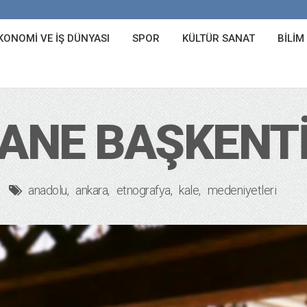
KONOMI VE İŞ DÜNYASI
SPOR
KÜLTÜR SANAT
BILIM
SANE BAŞKENT
anadolu
ankara
etnografya
kale
medeniyetleri