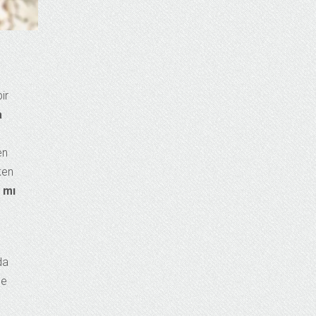
ir
a
en
ken
 mı
da
de
n