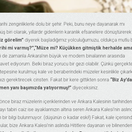
rihi zenginliklerle dolu bir şehir. Peki, bunu neye dayanarak mı
ri olarak, yıllardır gidenlerin karanlık efsanelere dönüştürerek
iz görelim”
diyerek başladığımız yolculuğumuzu, oldukça mutlu b
arihi mi varmış?”,“Müze mi? Küçükken gitmiştik herhalde am
zi de zamanla Ankara’nın büyük ve modern binalarının arasında
avet ediyorum. Belki biraz yorucu bir gezi olabilir. Çünkü gerçekt
tepesine kurulmuş kale ve beraberindeki müzeler kesinlikle çıkar
zı gerektirecek cinsten. Fakat bir kere gittikten sonra
“Biz Ay’da
emen yanı başımızda yatıyormuş!”
diyeceksiniz.
nce biraz müzelerin içeriklerinden ve Ankara Kalesinin tarihinden
 tabiri caiz ise ayaklarınızın altına seren Ankara Kalesi’nin aslın
 bir bilgi bulunmuyor. (düşünün o kadar eski!) Fakat, kale içerisin
lar, bize Ankara Kalesi’nin aslında Hititlere dayanan ve bilinende