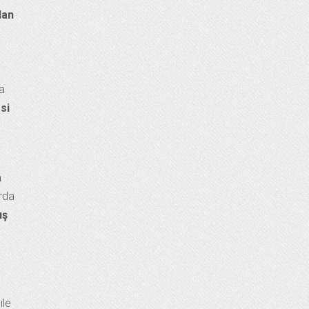
dan
ca
si
a
arda
ış
ile