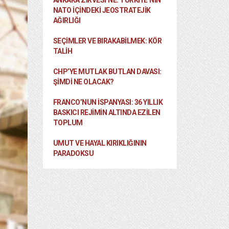
ANKARA ZIRVESI’NE: TÜRKIYE’NIN
NATO İÇINDEKI JEOSTRATEJIK
AĞIRLIĞI
SEÇIMLER VE BIRAKABILMEK: KÖR
TALIH
CHP’YE MUTLAK BUTLAN DAVASI:
ŞİMDİ NE OLACAK?
FRANCO’NUN İSPANYASI: 36 YILLIK
BASKICI REJIMIN ALTINDA EZILEN
TOPLUM
UMUT VE HAYAL KIRIKLIĞININ
PARADOKSU