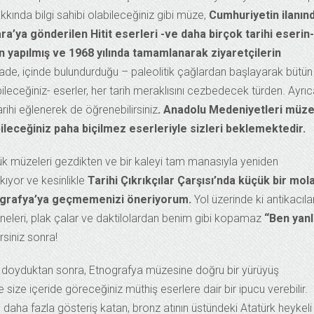
kında bilgi sahibi olabileceğiniz gibi müze,
Cumhuriyetin ilanın
a’ya gönderilen Hitit eserleri -ve daha birçok tarihi eserin-
çin yapılmış ve 1968 yılında tamamlanarak ziyaretçilerin
ade, içinde bulundurduğu – paleolitik çağlardan başlayarak bütün
leceğiniz- eserler, her tarih meraklısını cezbedecek türden. Ayrı
rihi eğlenerek de öğrenebilirsiniz
. Anadolu Medeniyetleri müze
leceğiniz paha biçilmez eserleriyle sizleri beklemektedir.
ük müzeleri gezdikten ve bir kaleyi tam manasıyla yeniden
kıyor ve kesinlikle
Tarihi Çıkrıkçılar Çarşısı’nda küçük bir mol
ografya’ya geçmemenizi öneriyorum.
Yol üzerinde ki antikacıl
leri, plak çalar ve daktilolardan benim gibi kopamaz
“Ben yanl
siniz sonra!
e doyduktan sonra, Etnografya müzesine doğru bir yürüyüş
e size içeride göreceğiniz müthiş eserlere dair bir ipucu verebilir.
aha fazla gösteriş katan, bronz atının üstündeki Atatürk heykeli 