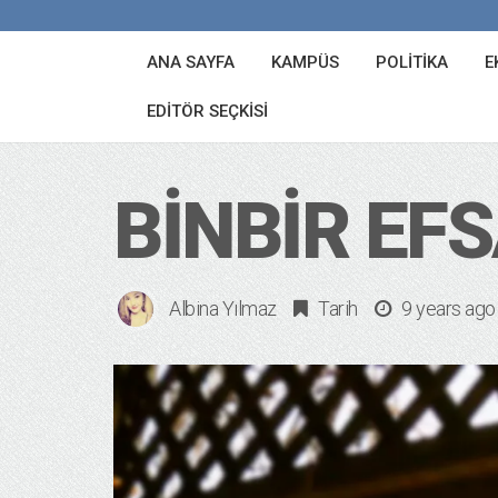
ANA SAYFA
KAMPÜS
POLITIKA
E
EDITÖR SEÇKISI
BINBIR EF
Albina Yılmaz
Tarih
9 years ago