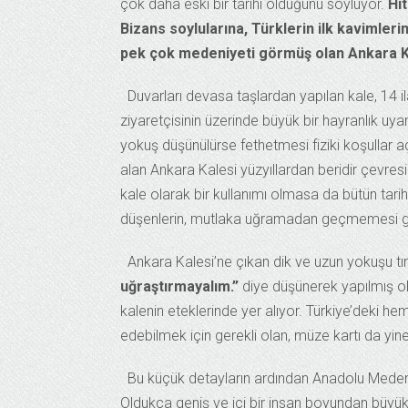
çok daha eski bir tarihi olduğunu söylüyor.
Hi
Bizans soylularına, Türklerin ilk kavimler
pek çok medeniyeti görmüş olan Ankara Ka
Duvarları devasa taşlardan yapılan kale, 14 i
ziyaretçisinin üzerinde büyük bir hayranlık uy
yokuş düşünülürse fethetmesi fiziki koşullar 
alan Ankara Kalesi yüzyıllardan beridir çevre
kale olarak bir kullanımı olmasa da bütün tarih
düşenlerin, mutlaka uğramadan geçmemesi gere
Ankara Kalesi’ne çıkan dik ve uzun yokuşu 
uğraştırmayalım.”
diye düşünerek yapılmış o
kalenin eteklerinde yer alıyor. Türkiye’deki 
edebilmek için gerekli olan, müze kartı da yin
Bu küçük detayların ardından Anadolu Medeni
Oldukça geniş ve içi bir insan boyundan büyük