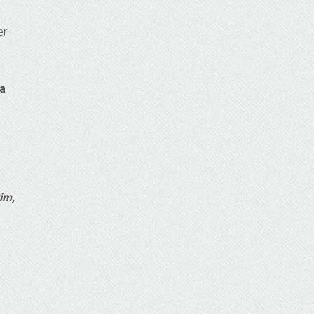
er
da
tim,