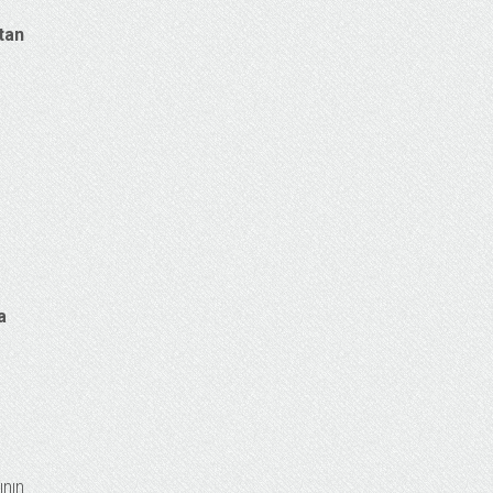
tan
a
ının