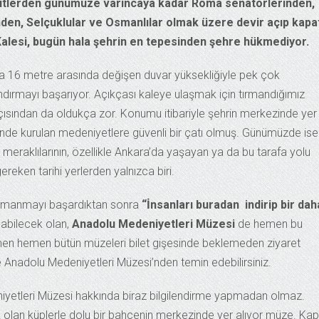
titlerden günümüze varıncaya kadar Roma senatörlerinden,
inden, Selçuklular ve Osmanlılar olmak üzere devir açıp kapa
lesi, bugün hala şehrin en tepesinden şehre hükmediyor.
la 16 metre arasında değişen duvar yüksekliğiyle pek çok
andırmayı başarıyor. Açıkçası kaleye ulaşmak için tırmandığımız
açısından da oldukça zor. Konumu itibariyle şehrin merkezinde yer
sinde kurulan medeniyetlere güvenli bir çatı olmuş. Günümüzde ise
 meraklılarının, özellikle Ankara’da yaşayan ya da bu tarafa yolu
ken tarihi yerlerden yalnızca biri.
tırmanmayı başardıktan sonra
“İnsanları buradan indirip bir dah
labilecek olan,
Anadolu Medeniyetleri Müzesi
de hemen bu
hemen hemen bütün müzeleri bilet gişesinde beklemeden ziyaret
e Anadolu Medeniyetleri Müzesi’nden temin edebilirsiniz.
yetleri Müzesi hakkında biraz bilgilendirme yapmadan olmaz.
 olan küplerle dolu bir bahçenin merkezinde yer alıyor müze. Kap