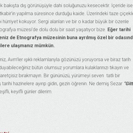
lk bakışta dış görünüşüyle dahi soluğunuzu kesecektir. İçeride ise
Anıtkabir’in yapılma süresince durduğu kaide. Üzerindeki taze çiçekl
bi hürriyet kokuyor. Sergi alanları ve bir o kadar büyük bir özenle
nografya müzesi’de dolu dolu bir saat yaşatıyor bize.
Eğer tarihi
rseniz de Etnografya müzesinin buna ayrılmış özel bir odasın
lgilere ulaşmanız mümkün.
iz, Avm’ler ışıklı reklamlarıyla gözünüzü yoruyorsa ve biraz tarih
duyabileceğiniz bütün olumsuz yorumlara kulaklarınızı tıkayın ve
yaretçisiz bırakmayın. Bir gününüzü, yürümeyi seven tatlı bir
 tarihi hazinelere ayırıp gidin, gezin öğrenin. Ne demiş Sezar
“Git
fli, keyifli günler dilerim.