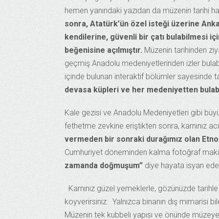
hemen yanındaki yazıdan da müzenin tarihi hak
sonra, Atatürk’ün özel isteği üzerine Ankar
kendilerine, güvenli bir çatı bulabilmesi i
beğenisine açılmıştır.
Müzenin tarihinden ziy
geçmiş Anadolu medeniyetlerinden izler bulabi
içinde bulunan interaktif bölümler sayesinde ta
devasa küpleri ve her medeniyetten bulabi
Kale gezisi ve Anadolu Medeniyetleri gibi büy
fethetme zevkine eriştikten sonra, karnınız acı
vermeden bir sonraki durağımız olan Etn
Cumhuriyet döneminden kalma fotoğraf makine
zamanda doğmuşum”
diye hayata isyan eder
Karnınız güzel yemeklerle, gözünüzde tarihl
koyverirsiniz. Yalnızca binanın dış mimarisi bil
Müzenin tek kubbeli yapısı ve önünde müzeye d