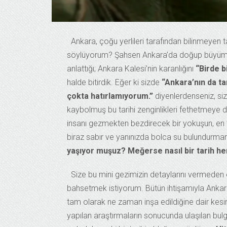
Ankara, çoğu yerlileri tarafından bilinmeyen ta
söylüyorum? Şahsen Ankara’da doğup büyümüş bi
anlattığı; Ankara Kalesi’nin karanlığını
“Birde b
halde bitirdik. Eğer ki sizde
“Ankara’nın da t
çokta hatırlamıyorum.”
diyenlerdenseniz, si
kaybolmuş bu tarihi zenginlikleri fethetmeye d
insanı gezmekten bezdirecek bir yokuşun, en 
biraz sabır ve yanınızda bolca su bulundurmanı
yaşıyor muşuz? Meğerse nasıl bir tarih h
Size bu mini gezimizin detaylarını vermeden ö
bahsetmek istiyorum. Bütün ihtişamıyla Ankarayı
tam olarak ne zaman inşa edildiğine dair kesin
yapılan araştırmaların sonucunda ulaşılan bulgu