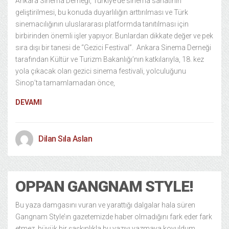
Ankara Sinema Derneği, Türkiye’de sinema sanatının
geliştirilmesi, bu konuda duyarlılığın arttırılması ve Türk
sinemacılığının uluslararası platformda tanıtılması için
birbirinden önemli işler yapıyor. Bunlardan dikkate değer ve pek
sıra dışı bir tanesi de “Gezici Festival”. Ankara Sinema Derneği
tarafından Kültür ve Turizm Bakanlığı’nın katkılarıyla, 18. kez
yola çıkacak olan gezici sinema festivali, yolculuğunu
Sinop’ta tamamlamadan önce,
DEVAMI
Dilan Sıla Aslan
OPPAN GANGNAM STYLE!
Bu yaza damgasını vuran ve yarattığı dalgalar hala süren
Gangnam Style’ın gazetemizde haber olmadığını fark eder fark
etmez, büyük bir şaşkınlıkla bu yazıyı yazmaya koyuldum.