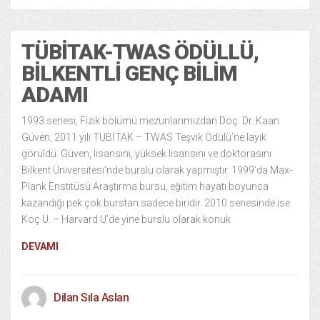
TÜBİTAK-TWAS ÖDÜLLÜ,
BILKENTLI GENÇ BILIM
ADAMI
1993 senesi, Fizik bölümü mezunlarımızdan Doç. Dr. Kaan
Güven, 2011 yılı TÜBİTAK – TWAS Teşvik Ödülü’ne layık
görüldü. Güven, lisansını, yüksek lisansını ve doktorasını
Bilkent Üniversitesi’nde burslu olarak yapmıştır. 1999’da Max-
Plank Enstitüsü Araştırma bursu, eğitim hayatı boyunca
kazandığı pek çok burstan sadece biridir. 2010 senesinde ise
Koç Ü. – Harvard U’de yine burslu olarak konuk
DEVAMI
Dilan Sıla Aslan