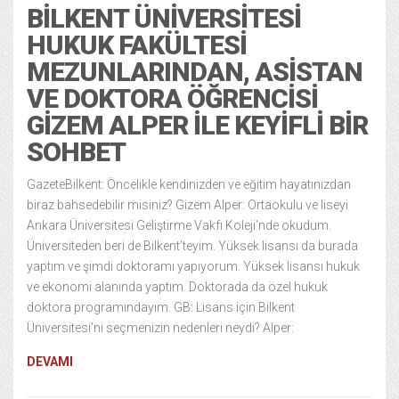
BILKENT ÜNIVERSITESI
HUKUK FAKÜLTESI
MEZUNLARINDAN, ASISTAN
VE DOKTORA ÖĞRENCISI
GIZEM ALPER ILE KEYIFLI BIR
SOHBET
GazeteBilkent: Öncelikle kendinizden ve eğitim hayatınızdan
biraz bahsedebilir misiniz? Gizem Alper: Ortaokulu ve liseyi
Ankara Üniversitesi Geliştirme Vakfı Koleji’nde okudum.
Üniversiteden beri de Bilkent’teyim. Yüksek lisansı da burada
yaptım ve şimdi doktoramı yapıyorum. Yüksek lisansı hukuk
ve ekonomi alanında yaptım. Doktorada da özel hukuk
doktora programındayım. GB: Lisans için Bilkent
Üniversitesi’ni seçmenizin nedenleri neydi? Alper:
DEVAMI