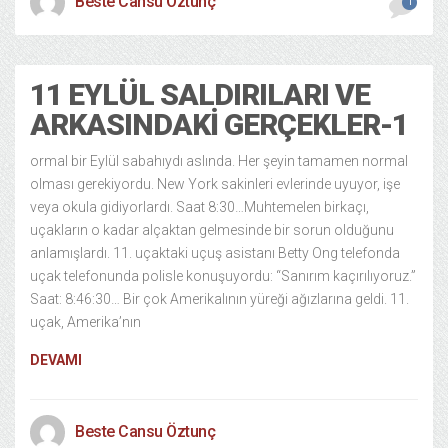
Beste Cansu Öztunç
1
11 EYLÜL SALDIRILARI VE
ARKASINDAKI GERÇEKLER-1
ormal bir Eylül sabahıydı aslında. Her şeyin tamamen normal
olması gerekiyordu. New York sakinleri evlerinde uyuyor, işe
veya okula gidiyorlardı. Saat 8:30…Muhtemelen birkaçı,
uçakların o kadar alçaktan gelmesinde bir sorun olduğunu
anlamışlardı. 11. uçaktaki uçuş asistanı Betty Ong telefonda
uçak telefonunda polisle konuşuyordu: “Sanırım kaçırılıyoruz.”
Saat: 8:46:30… Bir çok Amerikalının yüreği ağızlarına geldi. 11.
uçak, Amerika’nın
DEVAMI
Beste Cansu Öztunç