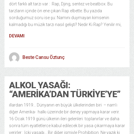
dört farklı alt tarzı var : Rap, Djing, sentez ve beatbox. Bu
tarzların içinde ön ene çıkan Rap elbette. Bu yazıda
sorduğumuz soru ise şu: Namını duymayan kimsenin
kalmadığı bu müzik tarzı nasıl gelişti? Nedir Ki Rap? Yenilir mi,
DEVAMI
Beste Cansu Öztunç
ALKOL YASAĞI:
“AMERIKA’DAN TÜRKIYE’YE”
ıllardan 1919… Dünyanın en büyük ülkelerinden biri – nam’ı
diğer Amerika- halkı üzerinde bir deney yapmaya karar verir.
16 Ocak 1919 günü ülkenin ileri gelenleri toplanırlar ve daha
sonra tüm eyatletlerce kabul edilecek bir yasa çıkarmaya karar
verirler : İçki yasağı… Bir diğer ismiyle Prohibition. Ne yazık ki