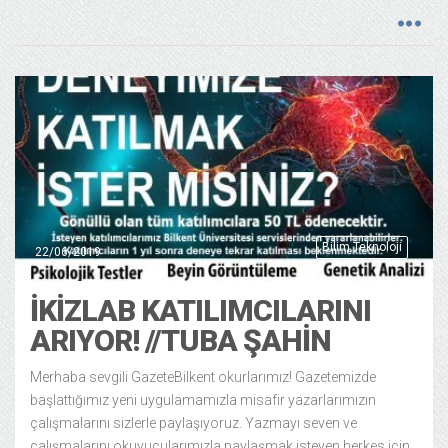
Bilim Teknoloji
22/06/2019
İKIZLAB KATILIMCILARINI
ARIYOR! //TUBA ŞAHİN
Merhaba sevgili GazeteBilkent okurlarımız! Gazetemizde
başlattığımız yeni uygulamamızla misafir yazarlarımızın
çalışmalarını sizlerle paylaşıyoruz. Yazmayı seven ve
çalışmalarını okuyucularımızla paylaşmak isteyen herkes için