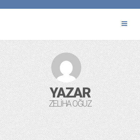
Toggl
naviga
YAZAR
ZELIHA OĞUZ