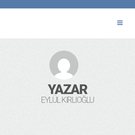
Toggl
naviga
YAZAR
EYLÜL KIRLIOĞLU