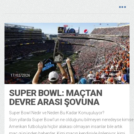
Hobi Yaşam
17/02/2026
SUPER BOWL: MAÇTAN
DEVRE ARASI ŞOVUNA
Super Bowl Nedir ve Neden Bu Kadar Konuşuluyor?
Son yıllarda Super Bowl’un ne olduğunu bilmeyen neredeyse kimse
Amerikan futboluyla hiçbir alakası olmayan insanlar bile artık
maç gününden haberdar. Kimi maçın kendisiyle ilgileniyor, kimi