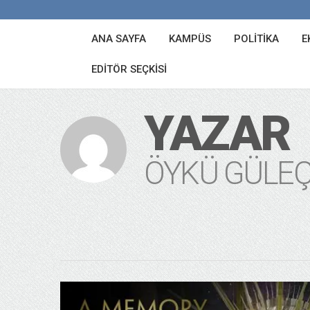
ANA SAYFA
KAMPÜS
POLITIKA
E
EDITÖR SEÇKISI
YAZAR
ÖYKÜ GÜLE