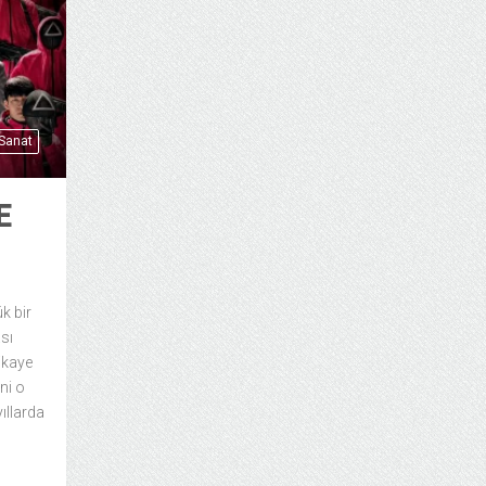
 Sanat
E
k bir
sı
ikaye
ni o
yıllarda