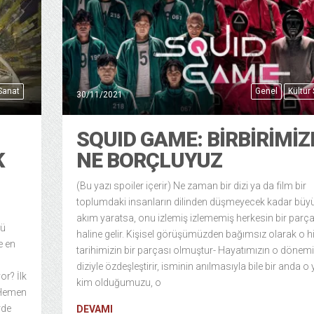
 Sanat
Genel
Kültür
30/11/2021
SQUID GAME: BİRBİRİMİZ
K
NE BORÇLUYUZ
(Bu yazı spoiler içerir) Ne zaman bir dizi ya da film bir
toplumdaki insanların dilinden düşmeyecek kadar büyü
akım yaratsa, onu izlemiş izlememiş herkesin bir parça
nü
haline gelir. Kişisel görüşümüzden bağımsız olarak o h
e en
tarihimizin bir parçası olmuştur- Hayatımızın o dönemi
diziyle özdeşleştirir, isminin anılmasıyla bile bir anda o 
or? İlk
kim olduğumuzu, o
. Hemen
rde
DEVAMI