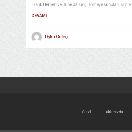
Frank Herbert ve Dune da sergilenmeye sunulan isimler
DEVAMI
Öykü Güleç
Genel
Hakkımızda