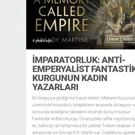
Genel
Kültür
4 years ago
İMPARATORLUK: ANTI-
EMPERYALIST FANTASTI
KURGUNUN KADIN
YAZARLARI
Bir kitapçıya girdiğimizi hayal edelim. Mekanın büyüsü
üzerinizde hissediyor, kitaplıkların arasında dolaşıyor v
sonunda aradığınız tabelanın önünde duruyorsunuz:
Fantastik ve Bilim Kurgu. Önünüzdeki raflar neye benziy
iki, hatta üç raf tartışmasız bir şekilde Tolkien kitapları
arkasında ise George R.R. Martin var. Özellikle bu günle