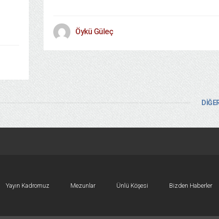
Öykü Güleç
DİĞER
Yayın Kadromuz
Mezunlar
Ünlü Köşesi
Bizden Haberler