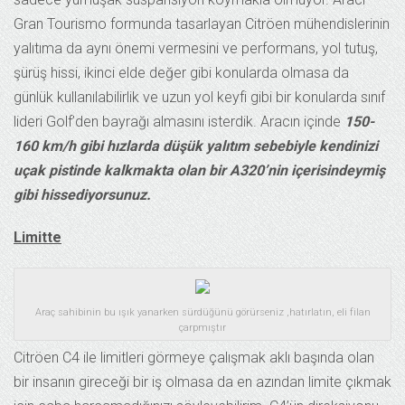
Gran Tourismo formunda tasarlayan Citröen mühendislerinin
yalıtıma da aynı önemi vermesini ve performans, yol tutuş,
şürüş hissi, ikinci elde değer gibi konularda olmasa da
günlük kullanılabilirlik ve uzun yol keyfi gibi bir konularda sınıf
lideri Golf’den bayrağı almasını isterdik. Aracın içinde
150-
160 km/h gibi hızlarda düşük yalıtım sebebiyle kendinizi
uçak pistinde kalkmakta olan bir A320’nin içerisindeymiş
gibi hissediyorsunuz.
Limitte
Araç sahibinin bu ışık yanarken sürdüğünü görürseniz ,hatırlatın, eli filan
çarpmıştır
Citröen C4 ile limitleri görmeye çalışmak aklı başında olan
bir insanın gireceği bir iş olmasa da en azından limite çıkmak