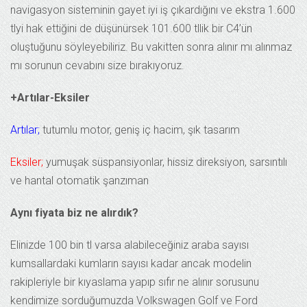
navigasyon sisteminin gayet iyi iş çıkardığını ve ekstra 1.600
tlyi hak ettiğini de düşünürsek 101.600 tllik bir C4’ün
oluştuğunu söyleyebiliriz. Bu vakitten sonra alınır mı alınmaz
mı sorunun cevabını size bırakıyoruz.
+Artılar-Eksiler
Artılar;
tutumlu motor, geniş iç hacim, şık tasarım
Eksiler;
yumuşak süspansiyonlar, hissiz direksiyon, sarsıntılı
ve hantal otomatik şanzıman
Aynı fiyata biz ne alırdık?
Elinizde 100 bin tl varsa alabileceğiniz araba sayısı
kumsallardaki kumların sayısı kadar ancak modelin
rakipleriyle bir kıyaslama yapıp sıfır ne alınır sorusunu
kendimize sorduğumuzda Volkswagen Golf ve Ford