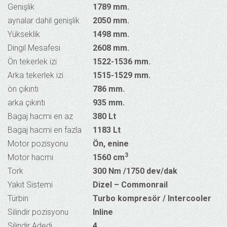
Genişlik
1789 mm.
aynalar dahil genişlik
2050 mm.
Yükseklik
1498 mm.
Dingil Mesafesi
2608 mm.
Ön tekerlek izi
1522-1536 mm.
Arka tekerlek izi
1515-1529 mm.
ön çıkıntı
786 mm.
arka çıkıntı
935 mm.
Bagaj hacmi en az
380 Lt
Bagaj hacmi en fazla
1183 Lt
Motor pozisyonu
Ön, enine
3
Motor hacmi
1560 cm
Tork
300 Nm /1750 dev/dak
Yakıt Sistemi
Dizel – Commonrail
Türbin
Turbo kompresör / Intercooler
Silindir pozisyonu
Inline
Silindir Adedi
4