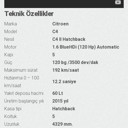
Teknik Özellikler
Marka
Citroen
Model
C4
Nesil
C4 II Hatchback
Motor
1.6 BlueHDi (120 Hp) Automatic
Kapı
5
Güç
120 bg /3500 dev/dak
Maksimum sürat
192 km/saat
Hızlanma 0 – 100
12.2 saniye
km/saat
Yakıt deposu hacmi
60 Lt
Üretim başlangıç yılı
2015 yıl
Kasa tipi
Hatchback
Koltuk
5
Uzunluk
4329 mm.