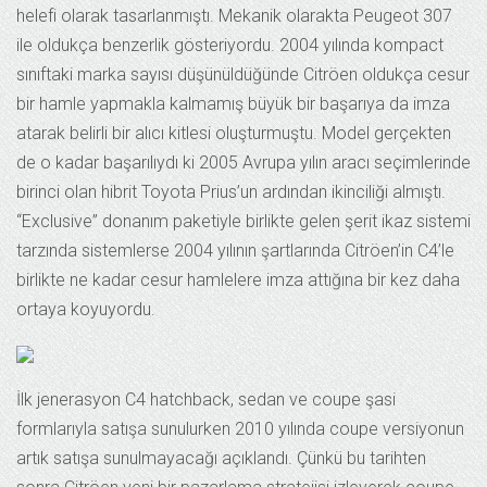
helefi olarak tasarlanmıştı. Mekanik olarakta Peugeot 307
ile oldukça benzerlik gösteriyordu. 2004 yılında kompact
sınıftaki marka sayısı düşünüldüğünde Citröen oldukça cesur
bir hamle yapmakla kalmamış büyük bir başarıya da imza
atarak belirli bir alıcı kitlesi oluşturmuştu. Model gerçekten
de o kadar başarılıydı ki 2005 Avrupa yılın aracı seçimlerinde
birinci olan hibrit Toyota Prius’un ardından ikinciliği almıştı.
“Exclusive” donanım paketiyle birlikte gelen şerit ikaz sistemi
tarzında sistemlerse 2004 yılının şartlarında Citröen’in C4’le
birlikte ne kadar cesur hamlelere imza attığına bir kez daha
ortaya koyuyordu.
İlk jenerasyon C4 hatchback, sedan ve coupe şasi
formlarıyla satışa sunulurken 2010 yılında coupe versiyonun
artık satışa sunulmayacağı açıklandı. Çünkü bu tarihten