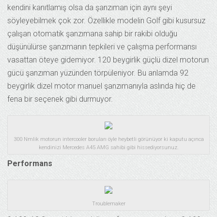
kendini kanıtlamış olsa da şanzıman için aynı şeyi
söyleyebilmek çok zor. Özellikle modelin Golf gibi kusursuz
çalışan otomatik şanzımana sahip bir rakibi olduğu
düşünülürse şanzımanın tepkileri ve çalışma performansı
vasattan öteye gidemiyor. 120 beygirlik güçlü dizel motorun
gücü şanzıman yüzünden törpüleniyor. Bu anlamda 92
beygirlik dizel motor manuel şanzımanıyla aslında hiç de
fena bir seçenek gibi durmuyor.
300 Nmlik motorun intercooler boruları öyle heybetli görünüyor ki kaputu açınca
kendinizi Mercedes A45 AMG sahibi gibi hissediyorsunuz.
Performans
Troublemaker