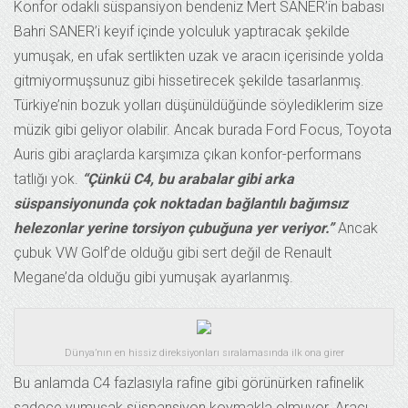
Konfor odaklı süspansiyon bendeniz Mert SANER’in babası
Bahri SANER’i keyif içinde yolculuk yaptıracak şekilde
yumuşak, en ufak sertlikten uzak ve aracın içerisinde yolda
gitmiyormuşsunuz gibi hissetirecek şekilde tasarlanmış.
Türkiye’nin bozuk yolları düşünüldüğünde söylediklerim size
müzik gibi geliyor olabilir. Ancak burada Ford Focus, Toyota
Auris gibi araçlarda karşımıza çıkan konfor-performans
tatlığı yok.
“Çünkü C4, bu arabalar gibi arka
süspansiyonunda çok noktadan bağlantılı bağımsız
helezonlar yerine torsiyon çubuğuna yer veriyor.”
Ancak
çubuk VW Golf’de olduğu gibi sert değil de Renault
Megane’da olduğu gibi yumuşak ayarlanmış.
Dünya’nın en hissiz direksiyonları sıralamasında ilk ona girer
Bu anlamda C4 fazlasıyla rafine gibi görünürken rafinelik
sadece yumuşak süspansiyon koymakla olmuyor. Aracı