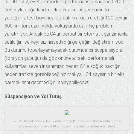
0-100: 12.2, evet bir modelin performansını sadece 0-100
değeriyle değerlendirmek çok acımasız ve aslında
yaptığımız test boyunca gördük ki aracın ürettiği 120 beygir-
300 nm tork uzun yolda yokuşlarda dahi hiç problem
yaratmıyor. Ancak bu C4’ün berbat bir otomatik şanzımanla
satıldığını ve keyifsiz hissettirdiği gerçeğini değiştiremiyor.
Bu durumu toparlayamayacak durumda bir süspansiyonu
(torsiyon çubuğu) da göz önüne alırsak, performanslı
kullanımları seven insanımızın neden C4’e soğuk baktığını,
neden trafikte görebileceğiniz makyajlı C4 sayısının bir elin
parmaklarını geçmediğini anlayabiliyoruz.
Süspansiyon ve Yol Tutuş
225/45 boyutlarındaki lastiklerin sardığı R17 jantların dört bijonlu olması
isteseniz de arabaya R18 jant takamayacağınız anlamına geliyor