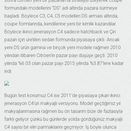
sonra Citröen yeni bir pazarlama stratejisi izleyerek coupe
formundaki modellerini “DS” adı altında pazara sürmeye
başladı. Böylece C3, C4, C5 modelleri DS arması altında,
coupe formlarında, kendilerine yeni bir kimlik kazandılar.
Böylece ikinci jenerasyon C4 sadece hatchback ve Çin
pazarı için üretilen sedan formunda piyasaya çıktı. Ancak
yeni DS ürün gamına ve birçok yeni modele rağmen 2010
yılından itibaren Citröen’in pazar payı düşüşe geçti. 2010
yılında %6.03 olan pazar payı 2015 yılında %3.87’lere kadar
indi.
Bugün test konumuz C4 ise 2011’de piyasaya çıkan ikinci
jenerasyon C4’ün makyajlı versiyonu. Model geçtiğimiz yıl
makyajlanmasına rağmen bu ön tasarım bize de fazlasıyla
farklı geliyor çünkü bu günlerde yolda gördüğünüz makyajlı
C4 sayısı bir elin parmaklarını geçmiyor. İş böyle olunca