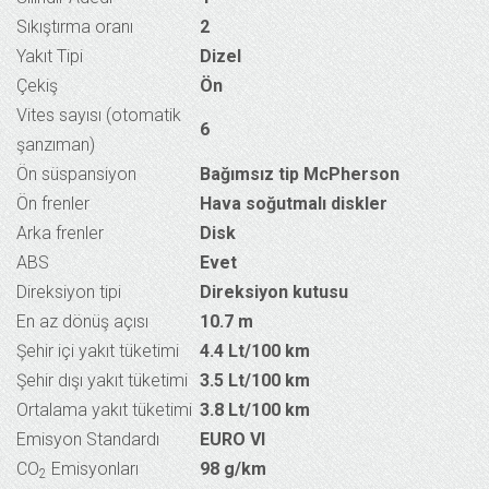
Sıkıştırma oranı
2
Yakıt Tipi
Dizel
Çekiş
Ön
Vites sayısı (otomatik
6
şanzıman)
Ön süspansiyon
Bağımsız tip McPherson
Ön frenler
Hava soğutmalı diskler
Arka frenler
Disk
ABS
Evet
Direksiyon tipi
Direksiyon kutusu
En az dönüş açısı
10.7 m
Şehir içi yakıt tüketimi
4.4 Lt/100 km
Şehir dışı yakıt tüketimi
3.5 Lt/100 km
Ortalama yakıt tüketimi
3.8 Lt/100 km
Emisyon Standardı
EURO VI
CO
Emisyonları
98 g/km
2