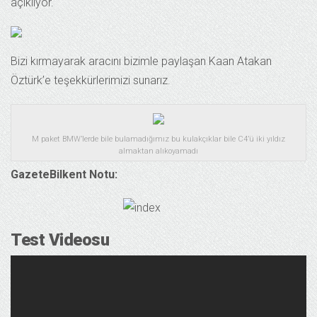
açıklıyor.
Bizi kırmayarak aracını bizimle paylaşan Kaan Atakan
Öztürk’e teşekkürlerimizi sunarız.
M paket BMW’lerde bile bulamadığımız bu kulakçıklar bile C4’ü iki yıldız
almaktan alıkoyamadı
GazeteBilkent Notu:
Test Videosu