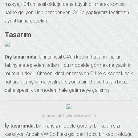
makyajlı C4’ün nasıl olduğu daha büyük bir merak konusu
haline geliyor. Hep beraber yeni C4 ile yaptığımız testimizin
ayrıntılarına geçelim.
Tasarım
Dış tasarımda;
birinci nesil C4’ün keskin hatlarını ,halkın
tabiriyle ateş eden hatlarını, bu modelde görmek ne yazık ki
mümkün değil. Citröen ikinci jenerasyon C4 ile o kadar klasik
hatlara gitmiş ki makyajlı versiyonla birlikte bu hatları biraz
daha spesifik ve modern hale getirmeye çalışmış.
İç mekan bir Citröen’e göre gayet iyi
İç tasarımda;
bir Fransız modele göre iyi bir kabin sizi
karşılıyor. Ancak VW Golf’teki gibi derli toplu bir kabin olduğu