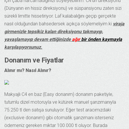
için çaba harcamadığınızı söyleyebilirim. C4’ün direksiyonu
(Dünyanın en hissiz direksiyonu) ve süspansiyonu zaten sizi
sürekli limitte hissetiriyor. Laf kalabalığını geçip gerçekte
nasıl olduğundan bahsedersek açıkça söylemeliyim ki
viraja
girmenizle tepsikiz kalan direksiyonu takmayıp,
yavaşlamayıp devam ettiğinizde
ağır
bir önden kaymayla
karşılaşıyorsunuz.
Donanım ve Fiyatlar
Alınır mı? Nasıl Alınır?
Makyajlı C4 en baz (Easy donanım) donanım paketiyle,
tutumlu dizel motoruyla ve kütürek manuel şanzımanıyla
75.250 tl den satışa sunuluyor. Eğer test aracımızdaki
(exclusive donanım) gibi otomatik şanzımanı isterseniz
ödemeniz gereken miktar 100.000 tl oluyor. Burada