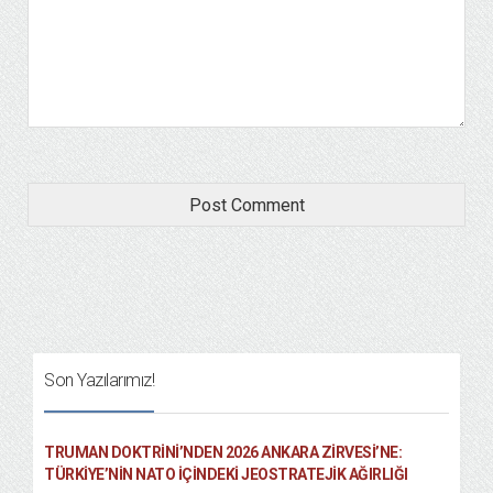
Son Yazılarımız!
TRUMAN DOKTRINI’NDEN 2026 ANKARA ZIRVESI’NE:
TÜRKIYE’NIN NATO İÇINDEKI JEOSTRATEJIK AĞIRLIĞI