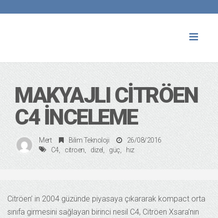
Toggl
naviga
MAKYAJLI CITRÖEN
C4 İNCELEME
Mert
Bilim Teknoloji
26/08/2016
C4
citroen
dizel
güç
hız
Citröen’ in 2004 güzünde piyasaya çıkararak kompact orta
sınıfa girmesini sağlayan birinci nesil C4, Citröen Xsara’nın