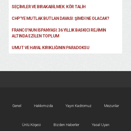
SEÇIMLER VE BIRAKABILMEK: KÖR TALIH
CHP’YE MUTLAK BUTLAN DAVASI: ŞİMDİ NE OLACAK?
FRANCO’NUN İSPANYASI: 36 YILLIK BASKICI REJIMIN
ALTINDA EZILEN TOPLUM
UMUT VE HAYAL KIRIKLIĞININ PARADOKSU
Genel
Hakkımızda
Yayın Kadromuz
Mezunlar
Ünlü Köşesi
Bizden Haberler
Yasal Uyarı