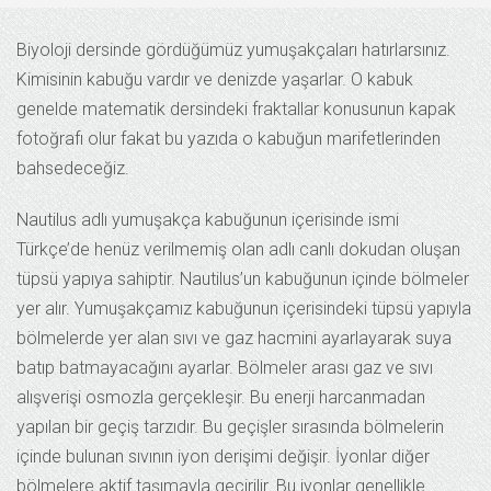
Biyoloji dersinde gördüğümüz yumuşakçaları hatırlarsınız.
Kimisinin kabuğu vardır ve denizde yaşarlar. O kabuk
genelde matematik dersindeki fraktallar konusunun kapak
fotoğrafı olur fakat bu yazıda o kabuğun marifetlerinden
bahsedeceğiz.
Nautilus adlı yumuşakça kabuğunun içerisinde ismi
Türkçe’de henüz verilmemiş olan adlı canlı dokudan oluşan
tüpsü yapıya sahiptir. Nautilus’un kabuğunun içinde bölmeler
yer alır. Yumuşakçamız kabuğunun içerisindeki tüpsü yapıyla
bölmelerde yer alan sıvı ve gaz hacmini ayarlayarak suya
batıp batmayacağını ayarlar. Bölmeler arası gaz ve sıvı
alışverişi osmozla gerçekleşir. Bu enerji harcanmadan
yapılan bir geçiş tarzıdır. Bu geçişler sırasında bölmelerin
içinde bulunan sıvının iyon derişimi değişir. İyonlar diğer
bölmelere aktif taşımayla geçirilir. Bu iyonlar genellikle