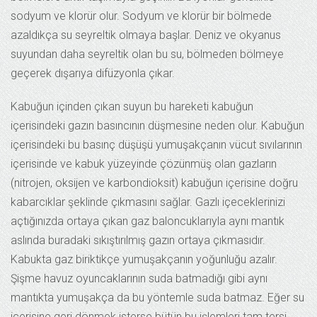
sodyum ve klorür olur. Sodyum ve klorür bir bölmede
azaldıkça su seyreltik olmaya başlar. Deniz ve okyanus
suyundan daha seyreltik olan bu su, bölmeden bölmeye
geçerek dışarıya difüzyonla çıkar.
Kabuğun içinden çıkan suyun bu hareketi kabuğun
içerisindeki gazın basıncının düşmesine neden olur. Kabuğun
içerisindeki bu basınç düşüşü yumuşakçanın vücut sıvılarının
içerisinde ve kabuk yüzeyinde çözünmüş olan gazların
(nitrojen, oksijen ve karbondioksit) kabuğun içerisine doğru
kabarcıklar şeklinde çıkmasını sağlar. Gazlı içeceklerinizi
açtığınızda ortaya çıkan gaz baloncuklarıyla aynı mantık
aslında buradaki sıkıştırılmış gazın ortaya çıkmasıdır.
Kabukta gaz biriktikçe yumuşakçanın yoğunluğu azalır.
Şişme havuz oyuncaklarının suda batmadığı gibi aynı
mantıkta yumuşakça da bu yöntemle suda batmaz. Eğer su
içerisine geri dönmek isterse bütün bu işlemleri tam tersi