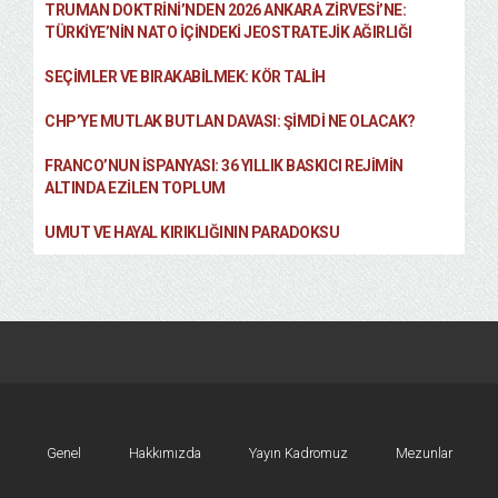
TRUMAN DOKTRINI’NDEN 2026 ANKARA ZIRVESI’NE:
TÜRKIYE’NIN NATO İÇINDEKI JEOSTRATEJIK AĞIRLIĞI
SEÇIMLER VE BIRAKABILMEK: KÖR TALIH
CHP’YE MUTLAK BUTLAN DAVASI: ŞİMDİ NE OLACAK?
FRANCO’NUN İSPANYASI: 36 YILLIK BASKICI REJIMIN
ALTINDA EZILEN TOPLUM
UMUT VE HAYAL KIRIKLIĞININ PARADOKSU
Genel
Hakkımızda
Yayın Kadromuz
Mezunlar