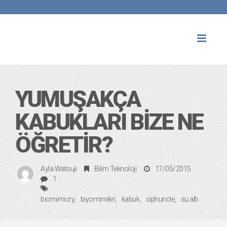
Toggl
naviga
YUMUŞAKÇA
KABUKLARI BIZE NE
ÖĞRETIR?
Ayla Watsuji
Bilim Teknoloji
17/05/2015
1
biomimicry
biyomimikri
kabuk
siphuncle
su altı