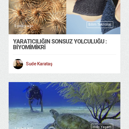
Bilim Teknoloji
3 years ago
YARATICILIĞIN SONSUZ YOLCULUĞU :
BIYOMIMIKRI
Sude Karataş
Hobi Yaşam
7 years ago