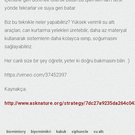
yönde tekrarlar ve suya geri batar.
Biz bu teknikle neler yapabiliriz? Yüksek verimli su altı
araçları, can kurtarma yelekleri üretebilir; daha az materyal
kullanarak sistemlerin daha kolayca ısınıp, soğumasını
sağlayabiliriz.
Her canlı size bir şey öğretir, yeter ki doğru bakmasını bilin. :)
https://vimeo.com/37452397
Kaynakça:
http://www.asknature.org/strategy/7dc27a9235da264c
biomimicry
biyomimikri
kabuk
siphuncle
su altı