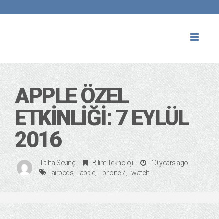
Toggl
naviga
APPLE ÖZEL
ETKINLIĞI: 7 EYLÜL
2016
Talha Sevinç
Bilim Teknoloji
10 years ago
airpods
apple
iphone 7
watch