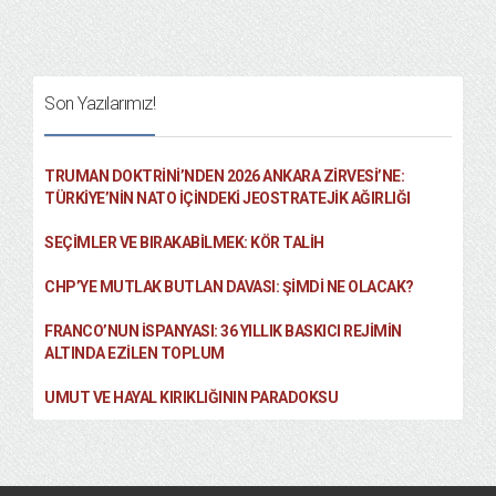
Son Yazılarımız!
TRUMAN DOKTRINI’NDEN 2026 ANKARA ZIRVESI’NE:
TÜRKIYE’NIN NATO İÇINDEKI JEOSTRATEJIK AĞIRLIĞI
SEÇIMLER VE BIRAKABILMEK: KÖR TALIH
CHP’YE MUTLAK BUTLAN DAVASI: ŞİMDİ NE OLACAK?
FRANCO’NUN İSPANYASI: 36 YILLIK BASKICI REJIMIN
ALTINDA EZILEN TOPLUM
UMUT VE HAYAL KIRIKLIĞININ PARADOKSU