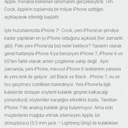
Apple, merakla beklenen lansmanını gerçekleştirdi. Tim
Cook, Apple’ın toplamda bir milyar iPhone sattığını
açıklayarak etkinliği başlattı.
İşte huzurlarınızda iPhone 7! Cook, yeni iPhone’un şimdiye
kadar yaptıkları en iyi iPhone olduğunu açıkladı (her zamanki
gibi). Peki yeni iPhone’da bizi neler bekliyor? Tasarım olarak
genel hatlarıyla iPhone 6’ya benzeyen iPhone 7, iPhone 6 ve
6S’ten farklı olarak anten çizgilerine sahip değil. Aynı
zamanda, yeni iPhone, mevcut iPhone 6 renklerinin yanısıra
iki yeni renk ile geliyor: Jet Black ve Black. iPhone 7, su ve
toz geçirmez özellikleri barındırıyor. Yeni iPhone’la ilgili
kulislerde dolaşan söylenti kulaklık girişinin kalkacağı
yönündeydi; söylentiler karşılığını etkinlikte buldu. Tanıtılan
iPhone 7’de analog kulaklık girişi bulunmuyor. Ama eski
müşterilerini mağdur etmek istemeyen Apple, bir
dönüştürücü (3.5 mm jack — Lightning Girişi) ile kulaklıkları