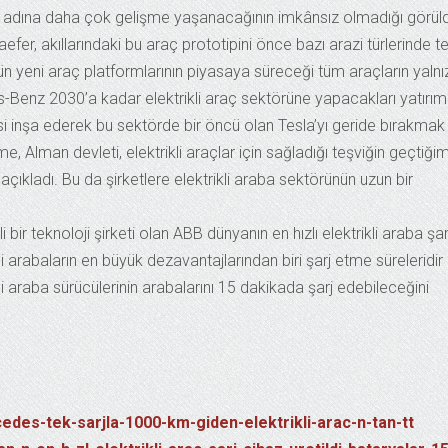
törü adına daha çok gelişme yaşanacağının imkânsız olmadığı görül
er, akıllarındaki bu araç prototipini önce bazı arazi türlerinde t
tün yeni araç platformlarının piyasaya süreceği tüm araçların yaln
es-Benz 2030’a kadar elektrikli araç sektörüne yapacakları yatırım
isi inşa ederek bu sektörde bir öncü olan Tesla’yı geride bırakmak
şme, Alman devleti, elektrikli araçlar için sağladığı teşviğin geçtiği
açıkladı. Bu da şirketlere elektrikli araba sektörünün uzun bir
 bir teknoloji şirketi olan ABB dünyanın en hızlı elektrikli araba şar
kli arabaların en büyük dezavantajlarından biri şarj etme süreleridir
i araba sürücülerinin arabalarını 15 dakikada şarj edebileceğini
des-tek-sarjla-1000-km-giden-elektrikli-arac-n-tan-tt