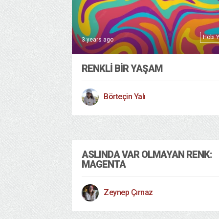
Hobi 
3 years ago
RENKLI BIR YAŞAM
Börteçin Yalı
ASLINDA VAR OLMAYAN RENK:
MAGENTA
Zeynep Çırnaz