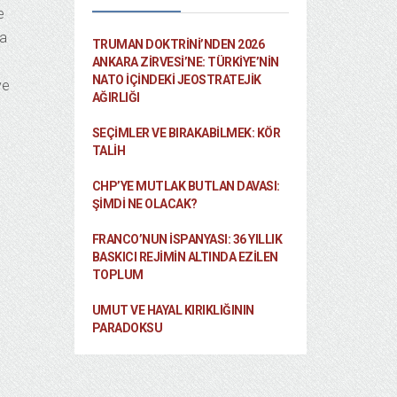
e
ra
TRUMAN DOKTRINI’NDEN 2026
ANKARA ZIRVESI’NE: TÜRKIYE’NIN
NATO İÇINDEKI JEOSTRATEJIK
ve
AĞIRLIĞI
SEÇIMLER VE BIRAKABILMEK: KÖR
TALIH
CHP’YE MUTLAK BUTLAN DAVASI:
ŞİMDİ NE OLACAK?
FRANCO’NUN İSPANYASI: 36 YILLIK
BASKICI REJIMIN ALTINDA EZILEN
TOPLUM
UMUT VE HAYAL KIRIKLIĞININ
PARADOKSU