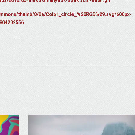
oads/2016/05/elektromanyetik-spektrum-nedir.gif
/commons/thumb/8/8a/Color_circle_%28RGB%29.svg/600px-
804202556