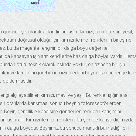
ünür ışık olarak adlandırılan kısım kırmızı, turuncu, sarı, yeşil,
pektrum doğrusal olduğu için kırmızı ile mor renklerinin birleşme
z, bu da magenta renginin bir dalga boyu değerine
arı da kapsayan ışınların kendilerine has dalga boyları vardır. Herh
dan ötürü teknik olarak aslında yoktur, en azından bir ışın
ktir ve kendisini görebilmemizin nedeni beynimizin bu renge karş
e doldurmasıdır.
ngi algılayabilirler: kırmızı, mavi ve yeşil. Bu renkler ışığın ana
n belli oranlarda karışması sonucu beynin fotoreseptörlerden
. Beyin, genellikle kendisine gönderilen renklerin karışımını
masını alır. Kırmızı ile mor renklerini bu şekilde karıştırdığımızda 
inin dalga boyudur. Beynimiz bu sonucu mantıklı bulmadığı için