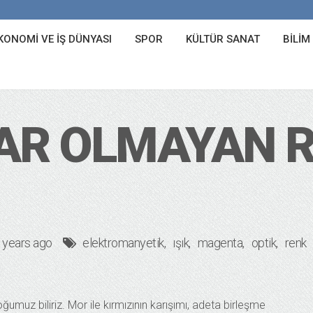
KONOMI VE İŞ DÜNYASI
SPOR
KÜLTÜR SANAT
BILIM
AR OLMAYAN R
 years ago
elektromanyetik
ışık
magenta
optik
renk
umuz biliriz. Mor ile kırmızının karışımı, adeta birleşme