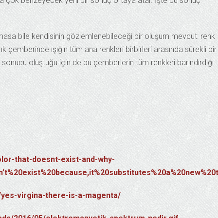
ha çok benzeyecek yeni bir sonuç ortaya atar. İşte bu sonuç
sa bile kendisinin gözlemlenebileceği bir oluşum mevcut: renk
k çemberinde ışığın tüm ana renkleri birbirleri arasında sürekli bir
r sonucu oluştuğu için de bu çemberlerin tüm renkleri barındırdığı
lor-that-doesnt-exist-and-why-
’t%20exist%20because,it%20substitutes%20a%20new%20t
/yes-virgina-there-is-a-magenta/