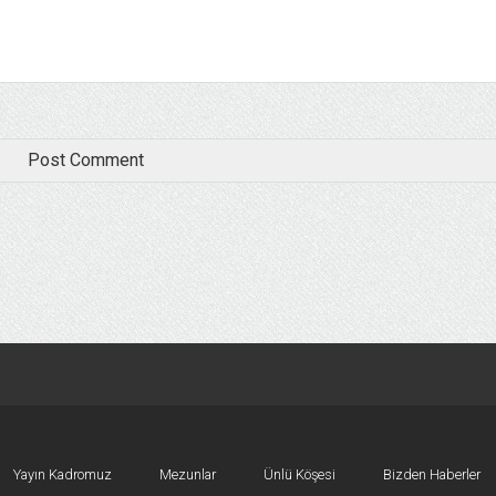
Yayın Kadromuz
Mezunlar
Ünlü Köşesi
Bizden Haberler