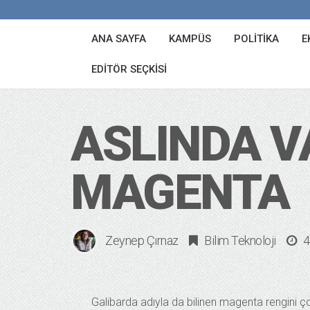
ANA SAYFA
KAMPÜS
POLITIKA
E
EDITÖR SEÇKISI
ASLINDA V
MAGENTA
Zeynep Çırnaz
Bilim Teknoloji
4
Galibarda adıyla da bilinen magenta rengini çoğ