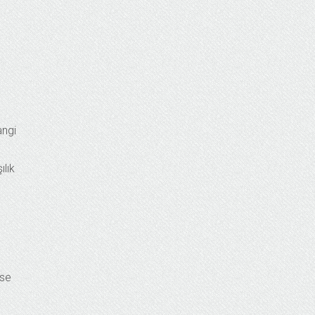
angi
ılık
ise