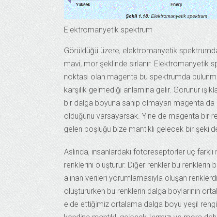
Elektromanyetik spektrum
Görüldüğü üzere, elektromanyetik spektrumda gör
mavi, mor şeklinde sırlanır. Elektromanyetik s
noktası olan magenta bu spektrumda bulunma
karşılık gelmediği anlamına gelir. Görünür ışıkl
bir dalga boyuna sahip olmayan magenta da bun
olduğunu varsayarsak. Yine de magenta bir ren
gelen boşluğu bize mantıklı gelecek bir şekild
Aslında, insanlardaki fotoreseptörler üç farklı re
renklerini oluşturur. Diğer renkler bu renkleri
alınan verileri yorumlamasıyla oluşan renklerdir
oluştururken bu renklerin dalga boylarının ortala
elde ettiğimiz ortalama dalga boyu yeşil reng