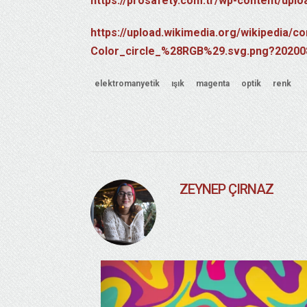
https://prosafety.com.tr/wp-content/upl
https://upload.wikimedia.org/wikipedia
Color_circle_%28RGB%29.svg.png?20200
elektromanyetik
ışık
magenta
optik
renk
ZEYNEP ÇIRNAZ