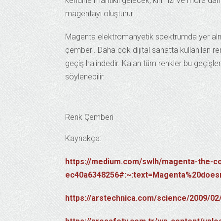
kendine mantıklı gelecek, kırmızı ve mora da
magentayı oluşturur.
Magenta elektromanyetik spektrumda yer alma
çemberi. Daha çok dijital sanatta kullanılan ren
geçiş halindedir. Kalan tüm renkler bu geçişle
söylenebilir.
Renk Çemberi
Kaynakça:
https://medium.com/swlh/magenta-the-co
ec40a6348256#:~:text=Magenta%20doesn
https://arstechnica.com/science/2009/02