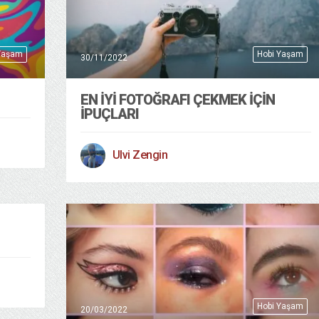
Yaşam
Hobi Yaşam
30/11/2022
EN İYI FOTOĞRAFI ÇEKMEK İÇIN
İPUÇLARI
Ulvi Zengin
Hobi Yaşam
20/03/2022