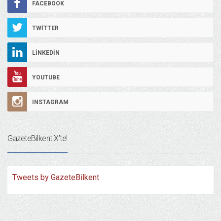
FACEBOOK
TWITTER
LINKEDIN
YOUTUBE
INSTAGRAM
GazeteBilkent X’te!
Tweets by GazeteBilkent