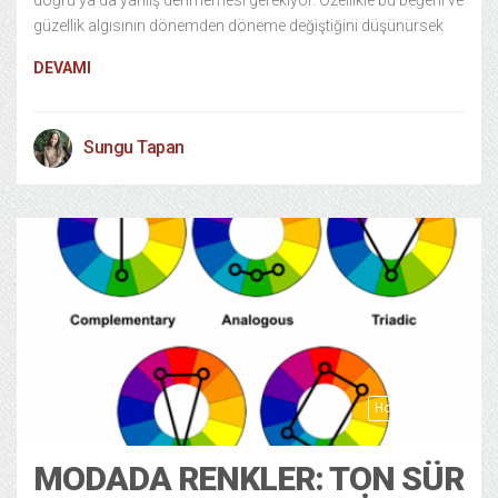
doğru ya da yanlış denmemesi gerekiyor. Özellikle bu beğeni ve
güzellik algısının dönemden döneme değiştiğini düşünürsek
DEVAMI
Sungu Tapan
Hobi Yaşam
5 years ago
MODADA RENKLER: TON SÜR