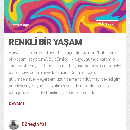
Hobi Yaşam
3 years ago
RENKLI BIR YAŞAM
Hayatınızı ne renklendiriyor hiç düşündünüz mü? “Daha renkli
bir yaşam istiyorum.”. Bu cümleyi ilk duyduğumda kafam o
kadar çok karıştı ki. İnsanın renkli bir yaşamdan beklentisi neler
olabilir diye düşünmeye başladım. Düşündükçe de
gülümsemeye. Meğersem uzun zamandır duymayı beklediğim
cümleyi duymuşum. Hayatımın aslında ne kadar renksiz
olduğunu o an fark etmiştim. O sene hedefim de
DEVAMI
Börteçin Yalı