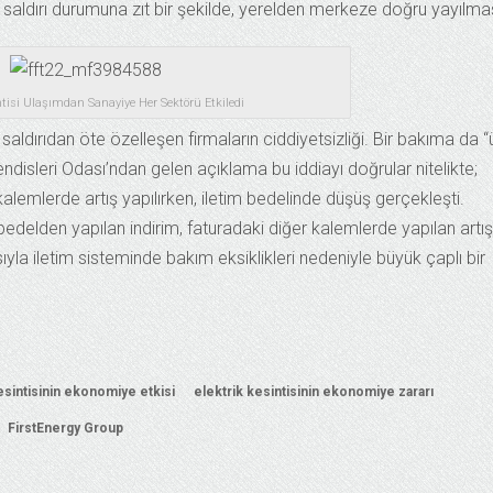
r saldırı durumuna zıt bir şekilde, yerelden merkeze doğru yayılmas
ntisi Ulaşımdan Sanayiye Her Sektörü Etkiledi
 saldırıdan öte özelleşen firmaların ciddiyetsizliği. Bir bakıma da “
hendisleri Odası’ndan gelen açıklama bu iddiayı doğrular nitelikte;
 kalemlerde artış yapılırken, iletim bedelinde düşüş gerçekleşti.
 bedelden yapılan indirim, faturadaki diğer kalemlerde yapılan artış
sıyla iletim sisteminde bakım eksiklikleri nedeniyle büyük çaplı bir
esintisinin ekonomiye etkisi
elektrik kesintisinin ekonomiye zararı
FirstEnergy Group