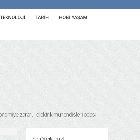
 TEKNOLOJI
TARIH
HOBI YAŞAM
konomiye zararı
elektrik mühendisleri odası
Son Yazılarımız!