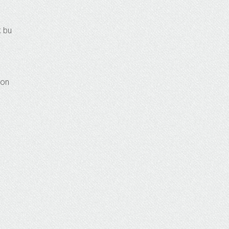
k bu
yon