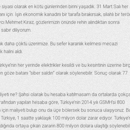
siyasi olarak en kötü günlerinden birini yaşadık. 31 Mart Salı her
ı için. İşin ekonomik kanadını bir tarafa bırakırsak, silahlı bir terö
cı Mehmet Kiraz, gözlerimizin önünde rehin alındıktan sonra
 sabır diliyorum.
lık daha çöktü üzerimize. Bu sefer karanlık kelimesi mecazi
 halini aldı.
iye’nin her yerinde elektrikler kesildi ve bu kesintinin üzerine bir
n göze batanı “siber saldırı” olarak söylenebilir. Sonuç olarak 77
 maliyeti ne? Şahsi olarak bu hesaba katılmasam da ortalarda çokç
rafından yapılan hesaba göre, Türkiye’nin 2014 yılı GSMH’si 800
n için maliyeti bulup onu da üçe bölersek bu sonuca ulaşıyoruz. B
n Türkiye, 1 saatte yaklaşık 100 milyon dolar zarar ediyor. Türkiye’
ndığında ortaya çıkan zararın 800 milyon dolara ulaştığı söylenebili