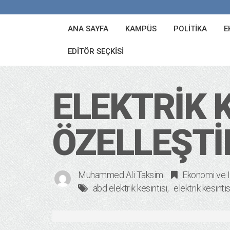
ANA SAYFA
KAMPÜS
POLITIKA
E
EDITÖR SEÇKISI
ELEKTRIK K
ÖZELLEŞT
Muhammed Ali Taksim
Ekonomi ve I
abd elektrik kesintisi
elektrik kesintis