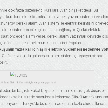
niyle çok fazla düzenleyici kurallara uyan bir şirket değil. Bu
ici kurallar elektrik kesintisini önleyecek yazılım sistemini ve ala
stEnergy gerekli alarm uyarı sistemi ile elektrik kesintisini önleye
 elektrik sisteminin çöküşü de buna bağlanıyor. Çünkü elektrik
saat önceden alarm verse, gerekli alarm yazılımları devrede ols
n çöküşünü engellemek mümkün olabilirdi. Yapılan
küşünün fazla kâr için aşırı elektrik yüklemesi nedeniyle vol
 O hâlde, voltaj dalgalanması, alarm sistemi çalışsaydı bir saat
cekti.
 8 Saat Elektrik Kesintisiyle Karşı Karşıya Kaldı
 eden bir başlıktı. Fakat böyle bir ihtimalin olması çok düşük bir
bu kadar kısa bir sürede savrulması imkansız. Çünkü Amerika’nın İra
rulabiliyorken Türkiye’de bu rakam çok daha fazla olurdu. İkinci