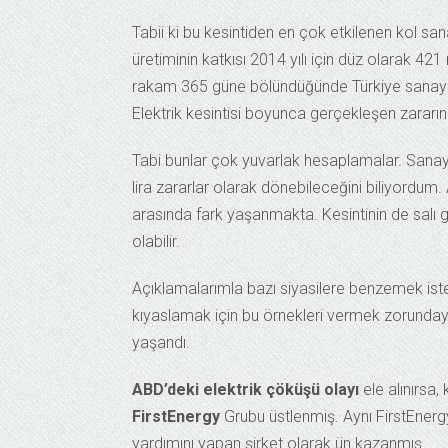
Tabii ki bu kesintiden en çok etkilenen kol sanay
üretiminin katkısı 2014 yılı için düz olarak 42
rakam 365 güne bölündüğünde Türkiye sanayisin
Elektrik kesintisi boyunca gerçekleşen zararın
Tabi bunlar çok yuvarlak hesaplamalar. Sanayi 
lira zararlar olarak dönebileceğini biliyordum. 
arasında fark yaşanmakta. Kesintinin de salı
olabilir.
Açıklamalarımla bazı siyasilere benzemek i
kıyaslamak için bu örnekleri vermek zorunda
yaşandı.
ABD’deki elektrik çöküşü olayı
ele alınırsa,
FirstEnergy
Grubu üstlenmiş. Aynı FirstEne
yardımını yapan şirket olarak ün kazanmış.