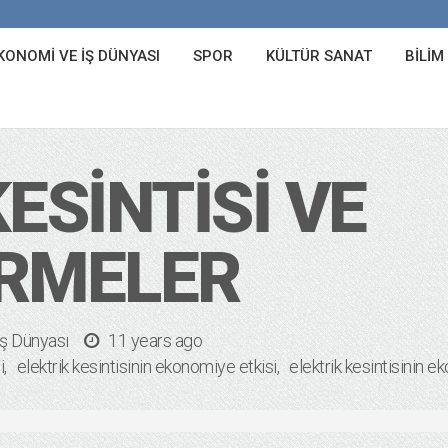
KONOMI VE İŞ DÜNYASI
SPOR
KÜLTÜR SANAT
BILIM
ESINTISI VE
IRMELER
ş Dünyası
11 years ago
i
elektrik kesintisinin ekonomiye etkisi
elektrik kesintisinin e