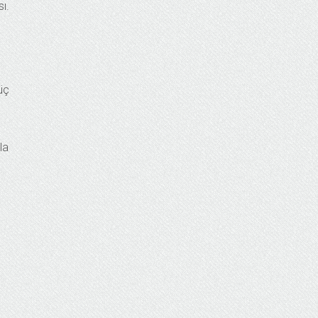
ı.
üç
la