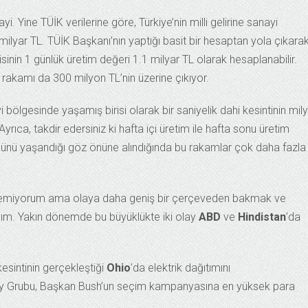
i. Yine TÜİK verilerine göre, Türkiye’nin milli gelirine sanayi
1 milyar TL. TÜİK Başkanı’nın yaptığı basit bir hesaptan yola çıkara
in 1 günlük üretim değeri 1.1 milyar TL olarak hesaplanabilir.
 rakamı da 300 milyon TL’nin üzerine çıkıyor.
bölgesinde yaşamış birisi olarak bir saniyelik dahi kesintinin mil
Ayrıca, takdir edersiniz ki hafta içi üretim ile hafta sonu üretim
 günü yaşandığı göz önüne alındığında bu rakamlar çok daha fazla
stemiyorum ama olaya daha geniş bir çerçeveden bakmak ve
yım. Yakın dönemde bu büyüklükte iki olay
ABD
ve
Hindistan
’da
 kesintinin gerçekleştiği
Ohio
’da elektrik dağıtımını
rgy Grubu, Başkan Bush’un seçim kampanyasına en yüksek para