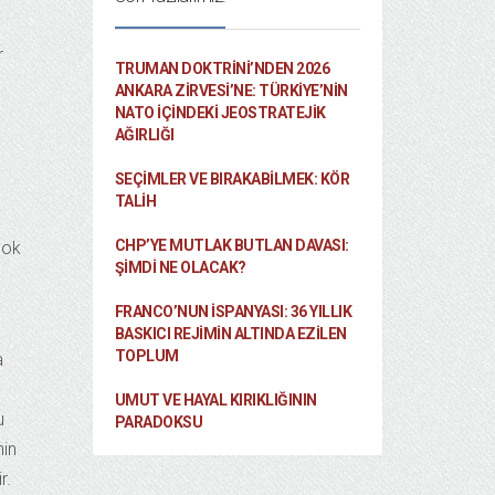
r
TRUMAN DOKTRINI’NDEN 2026
ANKARA ZIRVESI’NE: TÜRKIYE’NIN
NATO İÇINDEKI JEOSTRATEJIK
AĞIRLIĞI
SEÇIMLER VE BIRAKABILMEK: KÖR
TALIH
CHP’YE MUTLAK BUTLAN DAVASI:
çok
ŞİMDİ NE OLACAK?
FRANCO’NUN İSPANYASI: 36 YILLIK
BASKICI REJIMIN ALTINDA EZILEN
TOPLUM
a
UMUT VE HAYAL KIRIKLIĞININ
u
PARADOKSU
nin
r.