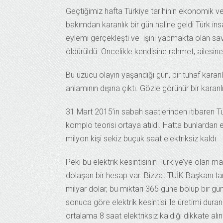
Geçtiğimiz hafta Türkiye tarihinin ekonomik ve 
bakımdan karanlık bir gün haline geldi Türk insan
eylemi gerçekleşti ve işini yapmakta olan sav
öldürüldü. Öncelikle kendisine rahmet, ailesine
Bu üzücü olayın yaşandığı gün, bir tuhaf karan
anlamının dışına çıktı. Gözle görünür bir karanlık
31 Mart 2015’in sabah saatlerinden itibaren Türk
komplo teorisi ortaya atıldı. Hatta bunlardan e
milyon kişi sekiz buçuk saat elektriksiz kaldı.
Peki bu elektrik kesintisinin Türkiye’ye olan
dolaşan bir hesap var. Bizzat TÜİK Başkanı ta
milyar dolar, bu miktarı 365 güne bölüp bir gü
sonuca göre elektrik kesintisi ile üretimi dura
ortalama 8 saat elektriksiz kaldığı dikkate alı