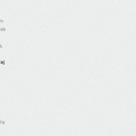
rm
cek
a,
taj
n’a