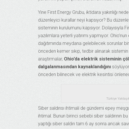
Yine First Energy Grubu, iktidara yakınlığı nede
düzenleyici kurallar neyi kapsıyor? Bu düzenley
sisteminin kurulumunu kapsıyor. Dolayısıyla Fir
yazılımlara yeterli yatırımı yapmıyor. Ohio’nun
dağıtımında meydana gelebilecek sorunlar bir 
önceden kemer sıkıp, tedbir alınarak sistemi
araştırmalar,
Ohio’da elektrik sisteminin çö
dalgalanmasından kaynaklandığını
söylüyor.
önceden bilinecek ve elektrik kesintisi önlene
Türkiye Yaklaşık
Siber saldırısı ihtimali de gündemi epey meşgul
ihtimal. Bunun birinci sebebi siber saldırının 
yaptığı siber saldırı tam 6 ay sonra ancak sav