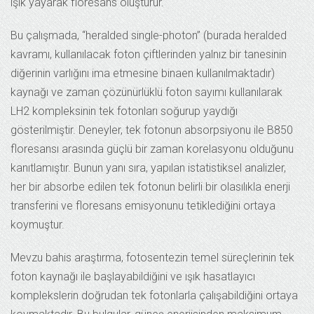
ışık yayarak floresans oluşturur.
Bu çalışmada, “heralded single-photon” (burada heralded
kavramı, kullanılacak foton çiftlerinden yalnız bir tanesinin
diğerinin varlığını ima etmesine binaen kullanılmaktadır)
kaynağı ve zaman çözünürlüklü foton sayımı kullanılarak
LH2 kompleksinin tek fotonları soğurup yaydığı
gösterilmiştir. Deneyler, tek fotonun absorpsiyonu ile B850
floresansı arasında güçlü bir zaman korelasyonu olduğunu
kanıtlamıştır. Bunun yanı sıra, yapılan istatistiksel analizler,
her bir absorbe edilen tek fotonun belirli bir olasılıkla enerji
transferini ve floresans emisyonunu tetiklediğini ortaya
koymuştur.
Mevzu bahis araştırma, fotosentezin temel süreçlerinin tek
foton kaynağı ile başlayabildiğini ve ışık hasatlayıcı
komplekslerin doğrudan tek fotonlarla çalışabildiğini ortaya