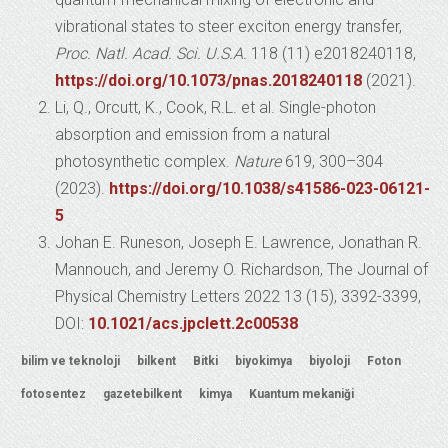
vibrational states to steer exciton energy transfer,
Proc. Natl. Acad. Sci. U.S.A.
118 (11) e2018240118,
https://doi.org/10.1073/pnas.2018240118
(2021).
Li, Q., Orcutt, K., Cook, R.L. et al. Single-photon
absorption and emission from a natural
photosynthetic complex.
Nature
619, 300–304
(2023).
https://doi.org/10.1038/s41586-023-06121-
5
Johan E. Runeson, Joseph E. Lawrence, Jonathan R.
Mannouch, and Jeremy O. Richardson, The Journal of
Physical Chemistry Letters 2022 13 (15), 3392-3399,
DOI:
10.1021/acs.jpclett.2c00538
bilim ve teknoloji
bilkent
Bitki
biyokimya
biyoloji
Foton
fotosentez
gazetebilkent
kimya
Kuantum mekaniği