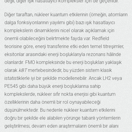
değil, diğer ışık hasatlayıcı kompleksler için de geçerlidir.
Diğer taraftan, nükleer kuantum etkilerinin (örneğin, atomların
dalga fonksiyonlarının yayılımı gibi) bazı ışık hasatlayıcı
komplekslerin dinamiklerini nicel olarak açıklamak için
önemli olabileceğini belirtmekte fayda var. Redfield
teorisine göre, enerji transferine etki eden temel titreşimler,
eksitonlar arasındaki enerji boşluklarıyla rezonans hâlinde
olanlardır. FMO kompleksinde bu enerji boşlukları yaklaşık
olarak
kBT
mertebesindedir, bu yüzden sistem klasik
istatistiklerle iyi bir şekilde modellenebilir. Ancak LH2 veya
PE545 gibi daha büyük enerji boşluklarına sahip
komplekslerde, nükleer sıfır nokta enerjisi gibi kuantum
özelliklerinin daha önemli bir rol oynayabileceği
düşünülmektedir. Bu nedenle nükleer kuantum etkilerini
doğru bir şekilde ele alabilen yörünge tabanlı yöntemlerin
geliştirilmesi, devam eden araştırmaların önemli bir alanı