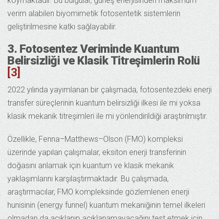
koymaktadır. Bu bulgular, güneş enerjisinden maksimum
verim alabilen biyomimetik fotosentetik sistemlerin
geliştirilmesine katkı sağlayabilir.
3. Fotosentez Veriminde Kuantum
Belirsizliği ve Klasik Titreşimlerin Rolü
[3]
2022 yılında yayımlanan bir çalışmada, fotosentezdeki enerji
transfer süreçlerinin kuantum belirsizliği ilkesi ile mi yoksa
klasik mekanik titreşimleri ile mi yönlendirildiği araştırılmıştır.
Özellikle, Fenna–Matthews–Olson (FMO) kompleksi
üzerinde yapılan çalışmalar, eksiton enerji transferinin
doğasını anlamak için kuantum ve klasik mekanik
yaklaşımlarını karşılaştırmaktadır. Bu çalışmada,
araştırmacılar, FMO kompleksinde gözlemlenen enerji
hunisinin (energy funnel) kuantum mekaniğinin temel ilkeleri
olmadan da açıklanıp açıklanamayacağını test etmek için