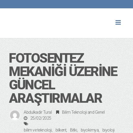
Toggl
naviga
FOTOSENTEZ
MEKANIĞI ÜZERINE
GÜNCEL
ARAŞTIRMALAR
Abdulkadir Tural
Bilim Teknoloji
and
Genel
25/02/2025
bilim ve teknoloji
bilkent
Bitki
biyokimya
biyoloji