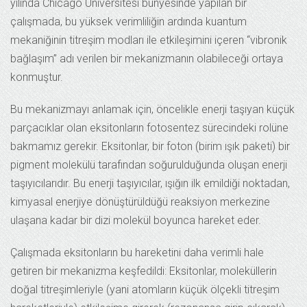
yılında Chicago Üniversitesi bünyesinde yapılan bir
çalışmada, bu yüksek verimliliğin ardında kuantum
mekaniğinin titreşim modları ile etkileşimini içeren “vibronik
bağlaşım” adı verilen bir mekanizmanın olabileceği ortaya
konmuştur.
Bu mekanizmayı anlamak için, öncelikle enerji taşıyan küçük
parçacıklar olan eksitonların fotosentez sürecindeki rolüne
bakmamız gerekir. Eksitonlar, bir foton (birim ışık paketi) bir
pigment molekülü tarafından soğurulduğunda oluşan enerji
taşıyıcılarıdır. Bu enerji taşıyıcılar, ışığın ilk emildiği noktadan,
kimyasal enerjiye dönüştürüldüğü reaksiyon merkezine
ulaşana kadar bir dizi molekül boyunca hareket eder.
Çalışmada eksitonların bu hareketini daha verimli hale
getiren bir mekanizma keşfedildi: Eksitonlar, moleküllerin
doğal titreşimleriyle (yani atomların küçük ölçekli titreşim