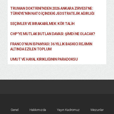
TRUMAN DOKTRINI’NDEN 2026 ANKARA ZIRVESI’NE:
TÜRKIYE’NIN NATO İÇINDEKI JEOSTRATEJIK AĞIRLIĞI
SEÇIMLER VE BIRAKABILMEK: KÖR TALIH
CHP’YE MUTLAK BUTLAN DAVASI: ŞİMDİ NE OLACAK?
FRANCO’NUN İSPANYASI: 36 YILLIK BASKICI REJIMIN
ALTINDA EZILEN TOPLUM
UMUT VE HAYAL KIRIKLIĞININ PARADOKSU
Genel
Hakkımızda
Yayın Kadromuz
Mezunlar