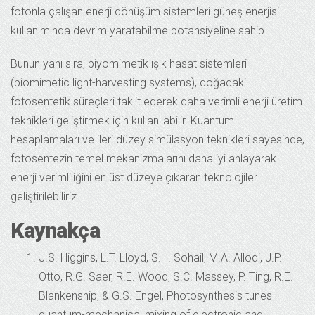
fotonla çalışan enerji dönüşüm sistemleri güneş enerjisi
kullanımında devrim yaratabilme potansiyeline sahip.
Bunun yanı sıra, biyomimetik ışık hasat sistemleri
(biomimetic light-harvesting systems), doğadaki
fotosentetik süreçleri taklit ederek daha verimli enerji üretim
teknikleri geliştirmek için kullanılabilir. Kuantum
hesaplamaları ve ileri düzey simülasyon teknikleri sayesinde,
fotosentezin temel mekanizmalarını daha iyi anlayarak
enerji verimliliğini en üst düzeye çıkaran teknolojiler
geliştirilebiliriz.
Kaynakça
J.S. Higgins, L.T. Lloyd, S.H. Sohail, M.A. Allodi, J.P.
Otto, R.G. Saer, R.E. Wood, S.C. Massey, P. Ting, R.E.
Blankenship, & G.S. Engel, Photosynthesis tunes
quantum-mechanical mixing of electronic and