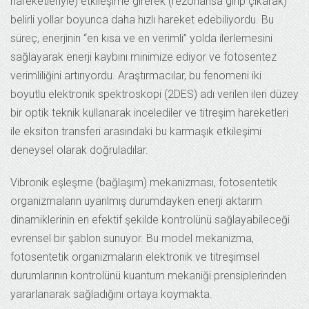
hareketleriyle) etkileşime girerek (rezonansa girip çıkarak)
belirli yollar boyunca daha hızlı hareket edebiliyordu. Bu
süreç, enerjinin “en kısa ve en verimli” yolda ilerlemesini
sağlayarak enerji kaybını minimize ediyor ve fotosentez
verimliliğini artırıyordu. Araştırmacılar, bu fenomeni iki
boyutlu elektronik spektroskopi (2DES) adı verilen ileri düzey
bir optik teknik kullanarak incelediler ve titreşim hareketleri
ile eksiton transferi arasındaki bu karmaşık etkileşimi
deneysel olarak doğruladılar.
Vibronik eşleşme (bağlaşım) mekanizması, fotosentetik
organizmaların uyarılmış durumdayken enerji aktarım
dinamiklerinin en efektif şekilde kontrolünü sağlayabileceği
evrensel bir şablon sunuyor. Bu model mekanizma,
fotosentetik organizmaların elektronik ve titreşimsel
durumlarının kontrolünü kuantum mekaniği prensiplerinden
yararlanarak sağladığını ortaya koymakta.