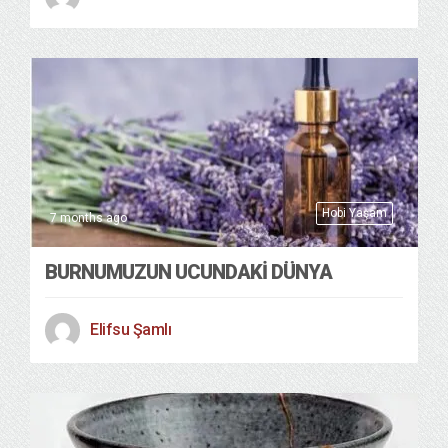
Hobi Yaşam
7 months ago
BURNUMUZUN UCUNDAKİ DÜNYA
Elifsu Şamlı