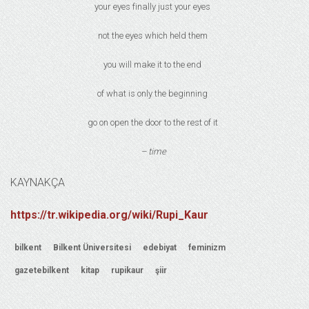
your eyes finally just your eyes
not the eyes which held them
you will make it to the end
of what is only the beginning
go on open the door to the rest of it
– time
KAYNAKÇA
https://tr.wikipedia.org/wiki/Rupi_Kaur
bilkent
Bilkent Üniversitesi
edebiyat
feminizm
gazetebilkent
kitap
rupikaur
şiir