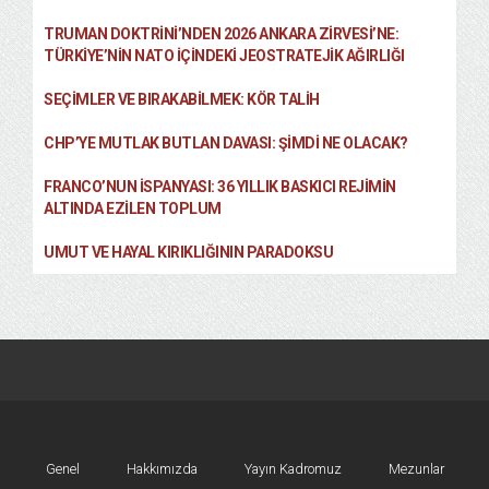
TRUMAN DOKTRINI’NDEN 2026 ANKARA ZIRVESI’NE:
TÜRKIYE’NIN NATO İÇINDEKI JEOSTRATEJIK AĞIRLIĞI
SEÇIMLER VE BIRAKABILMEK: KÖR TALIH
CHP’YE MUTLAK BUTLAN DAVASI: ŞİMDİ NE OLACAK?
FRANCO’NUN İSPANYASI: 36 YILLIK BASKICI REJIMIN
ALTINDA EZILEN TOPLUM
UMUT VE HAYAL KIRIKLIĞININ PARADOKSU
Genel
Hakkımızda
Yayın Kadromuz
Mezunlar