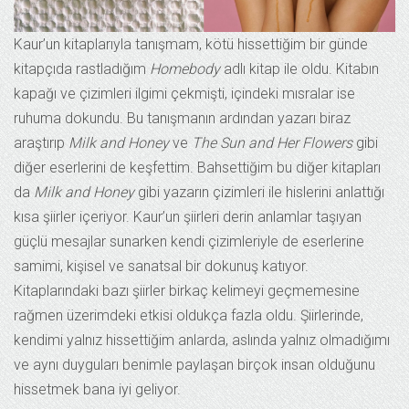
Kaur’un kitaplarıyla tanışmam, kötü hissettiğim bir günde
kitapçıda rastladığım
Homebody
adlı kitap ile oldu. Kitabın
kapağı ve çizimleri ilgimi çekmişti, içindeki mısralar ise
ruhuma dokundu. Bu tanışmanın ardından yazarı biraz
araştırıp
Milk and Honey
ve
The Sun and Her Flowers
gibi
diğer eserlerini de keşfettim. Bahsettiğim bu diğer kitapları
da
Milk and Honey
gibi yazarın çizimleri ile hislerini anlattığı
kısa şiirler içeriyor. Kaur’un şiirleri derin anlamlar taşıyan
güçlü mesajlar sunarken kendi çizimleriyle de eserlerine
samimi, kişisel ve sanatsal bir dokunuş katıyor.
Kitaplarındaki bazı şiirler birkaç kelimeyi geçmemesine
rağmen üzerimdeki etkisi oldukça fazla oldu. Şiirlerinde,
kendimi yalnız hissettiğim anlarda, aslında yalnız olmadığımı
ve aynı duyguları benimle paylaşan birçok insan olduğunu
hissetmek bana iyi geliyor.