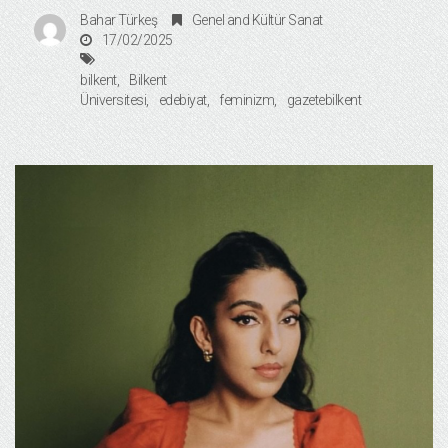
Bahar Türkeş
Genel
and
Kültür Sanat
17/02/2025
bilkent
Bilkent
Üniversitesi
edebiyat
feminizm
gazetebilkent