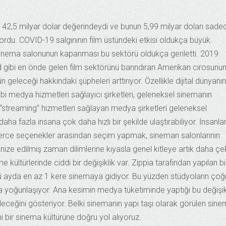
 42,5 milyar dolar değerindeydi ve bunun 5,99 milyar doları sade
yordu. COVID-19 salgınının film üstündeki etkisi oldukça büyük.
sinema salonunun kapanması bu sektörü oldukça geriletti. 2019
 gibi en önde gelen film sektörünü barındıran Amerikan cirosunu
geleceği hakkındaki şüpheleri arttırıyor. Özellikle dijital dünyanın
i medya hizmetleri sağlayıcı şirketleri, geleneksel sinemanın
r “streaming” hizmetleri sağlayan medya şirketleri geleneksel
ha fazla insana çok daha hızlı bir şekilde ulaştırabiliyor. İnsanlar
nlerce seçenekler arasından seçim yapmak, sineman salonlarının
ize edilmiş zaman dilimlerine kıyasla genel kitleye artık daha çek
e kültürlerinde ciddi bir değişiklik var. Zippia tarafından yapılan bi
ü ayda en az 1 kere sinemaya gidiyor. Bu yüzden stüdyoların çoğ
a yoğunlaşıyor. Ana kesimin medya tüketiminde yaptığı bu değişikl
dileceğini gösteriyor. Belki sinemanın yapı taşı olarak görülen sin
ni bir sinema kültürüne doğru yol alıyoruz.