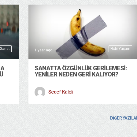
 Sanat
Hobi Yaşam
1 year ago
DA
SANATTA ÖZGÜNLÜK GERİLEMESİ:
Ü
YENİLER NEDEN GERİ KALIYOR?
Sedef Kaleli
DİĞER YAZILA