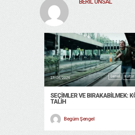
BERIL ÜNSAL
Genel
Kültür
27/06/2026
SEÇIMLER VE BIRAKABILMEK: K
TALIH
Begüm Şengel