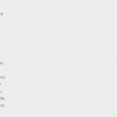
ce
n
ın
ici
r
u
ik,
ema