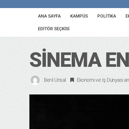
ANA SAYFA
KAMPÜS
POLITIKA
E
EDITÖR SEÇKISI
SINEMA EN
Beril Ünsal
Ekonomi ve Iş Dünyası
an