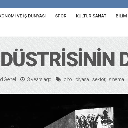
KONOMI VE İŞ DÜNYASI
SPOR
KÜLTÜR SANAT
BILIM
DÜSTRISININ D
d
Genel
3 years ago
ciro
piyasa
sektör
sinema