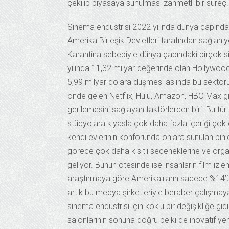
çekilip piyasaya sunulması zahmetli bir süreç.
Sinema endüstrisi 2022 yılında dünya çapında
Amerika Birleşik Devletleri tarafından sağlanı
Karantina sebebiyle dünya çapındaki birçok 
yılında 11,32 milyar değerinde olan Hollywood
5,99 milyar dolara düşmesi aslında bu sektörün 
önde gelen Netflix, Hulu, Amazon, HBO Max gib
gerilemesini sağlayan faktörlerden biri. Bu tü
stüdyolara kıyasla çok daha fazla içeriği çok da
kendi evlerinin konforunda onlara sunulan bi
görece çok daha kısıtlı seçeneklerine ve organ
geliyor. Bunun ötesinde ise insanların film izlem
araştırmaya göre Amerikalıların sadece %14’
artık bu medya şirketleriyle beraber çalışmay
sinema endüstrisi için köklü bir değişikliğe gi
salonlarının sonuna doğru belki de inovatif ye