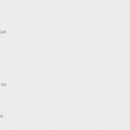
ıkan
 bir
sı