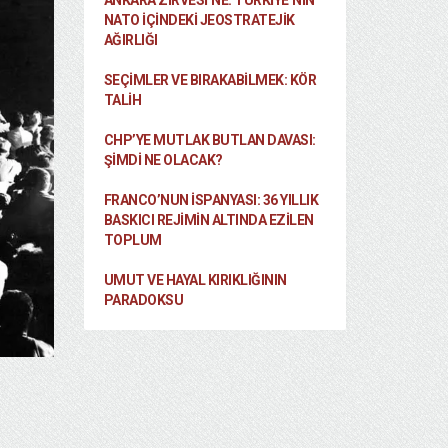
ANKARA ZIRVESI’NE: TÜRKIYE’NIN
NATO İÇINDEKI JEOSTRATEJIK
AĞIRLIĞI
SEÇIMLER VE BIRAKABILMEK: KÖR
TALIH
CHP’YE MUTLAK BUTLAN DAVASI:
ŞİMDİ NE OLACAK?
FRANCO’NUN İSPANYASI: 36 YILLIK
BASKICI REJIMIN ALTINDA EZILEN
TOPLUM
UMUT VE HAYAL KIRIKLIĞININ
PARADOKSU