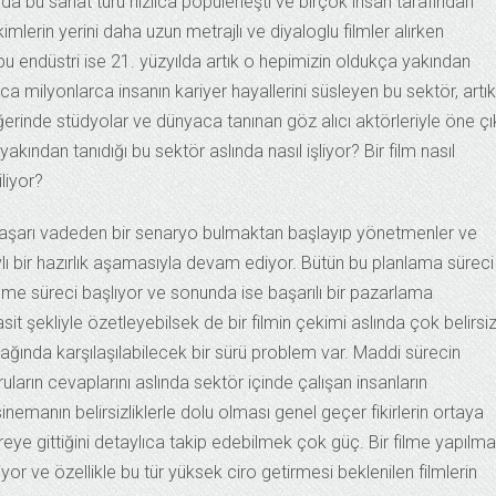
nda bu sanat türü hızlıca popülerleşti ve birçok insan tarafından
erin yerini daha uzun metrajlı ve diyaloglu filmler alırken
n bu endüstri ise 21. yüzyılda artık o hepimizin oldukça yakından
nca milyonlarca insanın kariyer hayallerini süsleyen bu sektör, artık
ğerinde stüdyolar ve dünyaca tanınan göz alıcı aktörleriyle öne ç
akından tanıdığı bu sektör aslında nasıl işliyor? Bir film nasıl
iliyor?
r, başarı vadeden bir senaryo bulmaktan başlayıp yönetmenler ve
aylı bir hazırlık aşamasıyla devam ediyor. Bütün bu planlama süreci
eme süreci başlıyor ve sonunda ise başarılı bir pazarlama
 şekliyle özetleyebilsek de bir filmin çekimi aslında çok belirsiz
ğında karşılaşılabilecek bir sürü problem var. Maddi sürecin
ların cevaplarını aslında sektör içinde çalışan insanların
manın belirsizliklerle dolu olması genel geçer fikirlerin ortaya
reye gittiğini detaylıca takip edebilmek çok güç. Bir filme yapılma
iyor ve özellikle bu tür yüksek ciro getirmesi beklenilen filmlerin