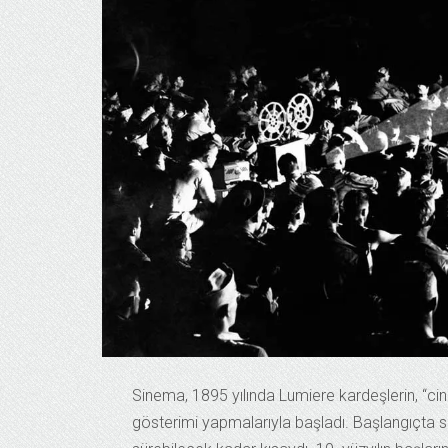
Sinema, 1895 yılında Lumiere kardeşlerin, “cin
gösterimi yapmalarıyla başladı. Başlangıçta