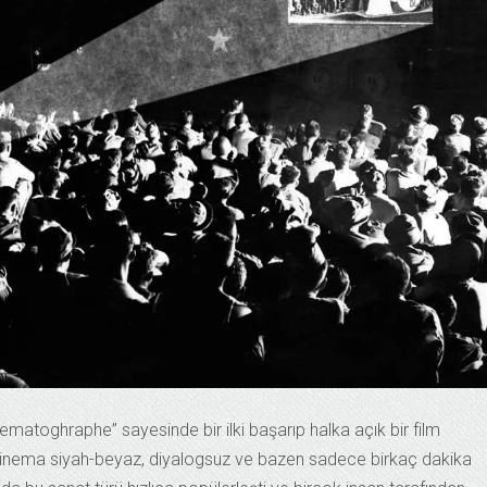
ematoghraphe” sayesinde bir ilki başarıp halka açık bir film
 sinema siyah-beyaz, diyalogsuz ve bazen sadece birkaç dakika