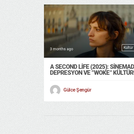
Kültür
3 months ago
A SECOND LIFE (2025): SINEMA
DEPRESYON VE “WOKE” KÜLTÜR
Gülce Şengür