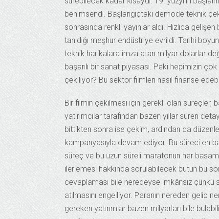
sürebilecek kadar kısaydı. 19. yüzyılın başları
benimsendi. Başlangıçtaki demode teknik çekiml
sonrasında renkli yayınlar aldı. Hızlıca gelişe
tanıdığı meşhur endüstriye evrildi. Tarihi boyu
teknik harikalara imza atan milyar dolarlar de
başarılı bir sanat piyasası. Peki hepimizin çok y
çekiliyor? Bu sektör filmleri nasıl finanse edeb
Bir filmin çekilmesi için gerekli olan süreçle
yatırımcılar tarafından bazen yıllar süren det
bittikten sonra ise çekim, ardından da düzenl
kampanyasıyla devam ediyor. Bu süreci en basit
süreç ve bu uzun süreli maratonun her basama
ilerlemesi hakkında sorulabilecek bütün bu soru
cevaplaması bile neredeyse imkânsız çünkü sine
atılmasını engelliyor. Paranın nereden gelip ne
gereken yatırımlar bazen milyarları bile bulabil