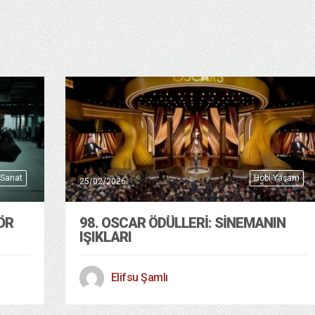
 Sanat
Hobi Yaşam
25/02/2026
ÖR
98. OSCAR ÖDÜLLERİ: SİNEMANIN
IŞIKLARI
Elifsu Şamlı