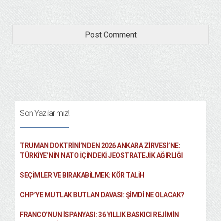
Son Yazılarımız!
TRUMAN DOKTRINI’NDEN 2026 ANKARA ZIRVESI’NE:
TÜRKIYE’NIN NATO İÇINDEKI JEOSTRATEJIK AĞIRLIĞI
SEÇIMLER VE BIRAKABILMEK: KÖR TALIH
CHP’YE MUTLAK BUTLAN DAVASI: ŞİMDİ NE OLACAK?
FRANCO’NUN İSPANYASI: 36 YILLIK BASKICI REJIMIN