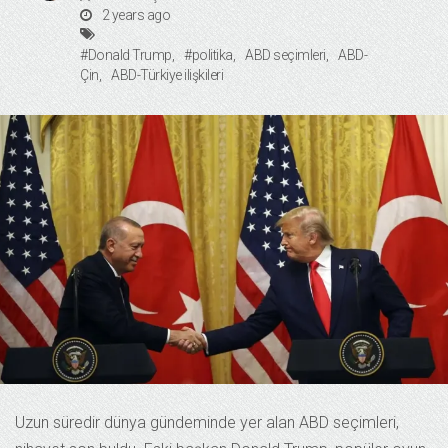
2 years ago
#Donald Trump
#politika
ABD seçimleri
ABD-
Çin
ABD-Türkiye ilişkileri
Uzun süredir dünya gündeminde yer alan ABD seçimleri,