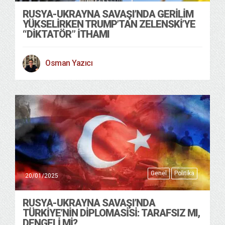
RUSYA-UKRAYNA SAVAŞI’NDA GERILIM
YÜKSELIRKEN TRUMP’TAN ZELENSKI’YE
“DIKTATÖR” İTHAMI
Osman Yazıcı
Genel
Politika
20/01/2025
RUSYA-UKRAYNA SAVAŞI’NDA
TÜRKIYE’NIN DIPLOMASISI: TARAFSIZ MI,
DENGELI MI?