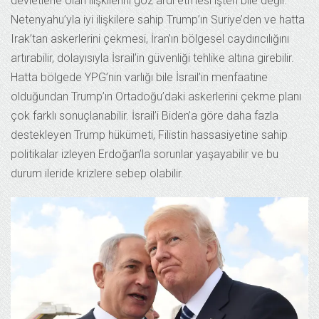
devletlerle olan ilişkilerini göz ardı etmesi işten bile değil.
Netenyahu’yla iyi ilişkilere sahip Trump’ın Suriye’den ve hatta
Irak’tan askerlerini çekmesi, İran’ın bölgesel caydırıcılığını
artırabilir, dolayısıyla İsrail’in güvenliği tehlike altına girebilir.
Hatta bölgede YPG’nin varlığı bile İsrail’in menfaatine
olduğundan Trump’ın Ortadoğu’daki askerlerini çekme planı
çok farklı sonuçlanabilir. İsrail’i Biden’a göre daha fazla
destekleyen Trump hükümeti, Filistin hassasiyetine sahip
politikalar izleyen Erdoğan’la sorunlar yaşayabilir ve bu
durum ileride krizlere sebep olabilir.