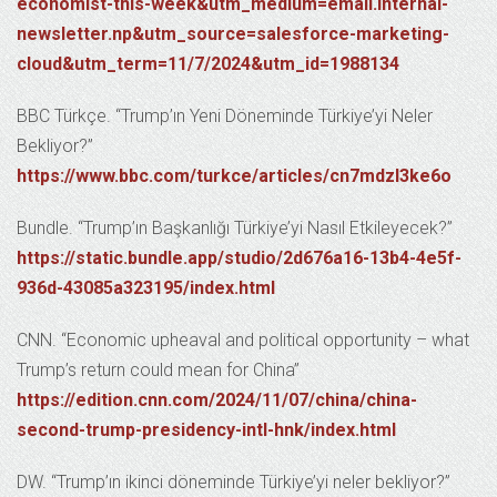
economist-this-week&utm_medium=email.internal-
newsletter.np&utm_source=salesforce-marketing-
cloud&utm_term=11/7/2024&utm_id=1988134
BBC Türkçe. “Trump’ın Yeni Döneminde Türkiye’yi Neler
Bekliyor?”
https://www.bbc.com/turkce/articles/cn7mdzl3ke6o
Bundle. “Trump’ın Başkanlığı Türkiye’yi Nasıl Etkileyecek?”
https://static.bundle.app/studio/2d676a16-13b4-4e5f-
936d-43085a323195/index.html
CNN. “Economic upheaval and political opportunity – what
Trump’s return could mean for China”
https://edition.cnn.com/2024/11/07/china/china-
second-trump-presidency-intl-hnk/index.html
DW. “Trump’ın ikinci döneminde Türkiye’yi neler bekliyor?”