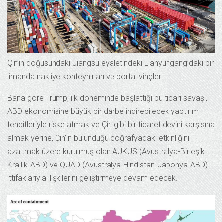
Çin’in doğusundaki Jiangsu eyaletindeki Lianyungang’daki bir
limanda nakliye konteynırları ve portal vinçler
Bana göre Trump; ilk döneminde başlattığı bu ticari savaşı,
ABD ekonomisine büyük bir darbe indirebilecek yaptırım
tehditleriyle riske atmak ve Çin gibi bir ticaret devini karşısına
almak yerine, Çin’in bulunduğu coğrafyadaki etkinliğini
azaltmak üzere kurulmuş olan AUKUS (Avustralya-Birleşik
Krallık-ABD) ve QUAD (Avustralya-Hindistan-Japonya-ABD)
ittifaklarıyla ilişkilerini geliştirmeye devam edecek.