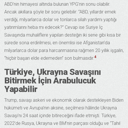
ABD’nin himayesi altında bulunan YPG’nin sonu olabilir.
Ancak akıllara şöyle bir soru gelebilir: “ABD, yıllardır emek
verdiği, milyarlarca dolar ve tonlarca silah yardımı yaptığı
yatırımlarını heba mı edecek?” Cevap ise Suriye İç
Savaşında muhaliflere yapılan desteğin iki sene gibi kısa bir
sürede sona erdirilmesi, en önemlisi ise Afganistan’da
milyarlarca dolar para harcanmasına rağmen 20 yıllık işgalin,
4
“hiçbir başarı elde edemeden” son bulmasıdır.
Türkiye, Ukrayna Savaşını
Bitirmek İçin Arabulucuk
Yapabilir
Trump, savaşı askeri ve ekonomik olarak destekleyen Biden
hükümeti ve Avrupa’nın aksine, seçilmesi hâlinde Ukrayna
Savaşı’nı 24 saat içinde bitireceğini ifade etmişti. Türkiye,
2022’de Rusya, Ukrayna ve BM’nin parçası olduğu ve “Tahıl