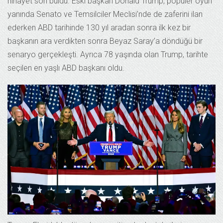
nihayet son buldu. Eski başkan Donald Trump, popüler oyun
yanında Senato ve Temsilciler Meclisi’nde de zaferini ilan
ederken ABD tarihinde 130 yıl aradan sonra ilk kez bir
başkanın ara verdikten sonra Beyaz Saray’a döndüğü bir
senaryo gerçekleşti. Ayrıca 78 yaşında olan Trump, tarihte
seçilen en yaşlı ABD başkanı oldu.