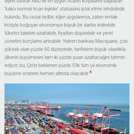
aşkın süredir ABD ile en uygun ticaret koşullarını sağlayan
‘kalıcı normal ticari ilişkiler’ statüsünü iptal etme tehdidinde
bulundu. Bu cezai tedbir, eğer uygulanırsa, zaten emlak
kriziyle boğuşan ekonomiye büyük bir darbe indirebilir,
tüketici talebini azaltabilir, fiyatları düşürebilir ve yerel
yönetim borçlarını artırabilir. Yatırım bankası Macquarie, çok
yüksek olan yüzde 60 düzeyinde, tarifelerin büyük olasılıkla
ülkenin büyümesini tam iki yüzde puan azaltacağını tahmin
ediyor; bu, Çin’in beklenen yüzde 5’lik tüm yıl ekonomik
5
büyüme oranının hemen altında olacaktır.