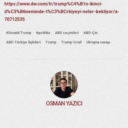
https://www.dw.com/tr/trump%C4%B1n-ikinci-
d%C3%B6neminde-t%C3%BCrkiyeyi-neler-bekliyor/a-
70712535
#Donald Trump
#politika
ABD seçimleri
ABD-Çin
ABD-Türkiye ilişkileri
Trump
Trump-İsrail
Ukrayna savaşı
OSMAN YAZICI