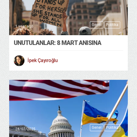
Genel
Politika
1 year ago
UNUTULANLAR: 8 MART ANISINA
İpek Çayıroğlu
Genel
Politika
28/02/2025