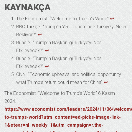
KAYNAKÇA
The Economist. “Welcome to Trump’s World”
↩︎
BBC Türkçe. “Trump’ın Yeni Döneminde Türkiye’yi Neler
Bekliyor?”
↩︎
Bundle. “Trump’ın Başkanlığı Türkiye’yi Nasıl
Etkileyecek?”
↩︎
Bundle. “Trump’ın Başkanlığı Türkiye’yi Nasıl
Etkileyecek?”
↩︎
CNN. “Economic upheaval and political opportunity –
what Trump’s return could mean for China”
↩︎
The Economist. “Welcome to Trump’s World” 6 Kasım
2024.
https://www.economist.com/leaders/2024/11/06/welcom
to-trumps-world?utm_content=ed-picks-image-link-
1&etear=nl_weekly_1&utm_campaign=r.the-