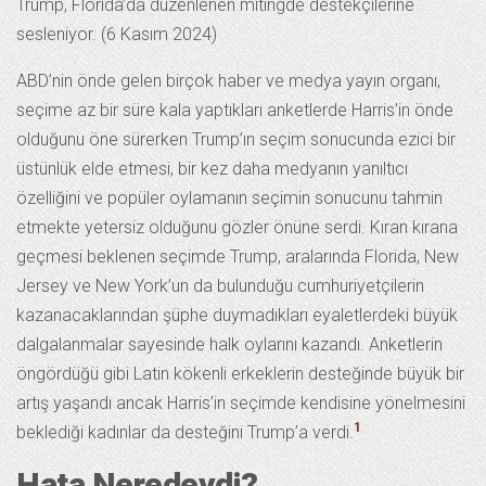
Trump, Florida’da düzenlenen mitingde destekçilerine
sesleniyor. (6 Kasım 2024)
ABD’nin önde gelen birçok haber ve medya yayın organı,
seçime az bir süre kala yaptıkları anketlerde Harris’in önde
olduğunu öne sürerken Trump’ın seçim sonucunda ezici bir
üstünlük elde etmesi, bir kez daha medyanın yanıltıcı
özelliğini ve popüler oylamanın seçimin sonucunu tahmin
etmekte yetersiz olduğunu gözler önüne serdi. Kıran kırana
geçmesi beklenen seçimde Trump, aralarında Florida, New
Jersey ve New York’un da bulunduğu cumhuriyetçilerin
kazanacaklarından şüphe duymadıkları eyaletlerdeki büyük
dalgalanmalar sayesinde halk oylarını kazandı. Anketlerin
öngördüğü gibi Latin kökenli erkeklerin desteğinde büyük bir
artış yaşandı ancak Harris’in seçimde kendisine yönelmesini
1
beklediği kadınlar da desteğini Trump’a verdi.
Hata Neredeydi?