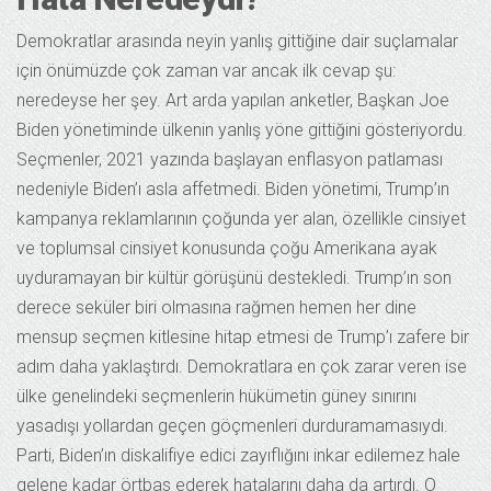
Demokratlar arasında neyin yanlış gittiğine dair suçlamalar
için önümüzde çok zaman var ancak ilk cevap şu:
neredeyse her şey. Art arda yapılan anketler, Başkan Joe
Biden yönetiminde ülkenin yanlış yöne gittiğini gösteriyordu.
Seçmenler, 2021 yazında başlayan enflasyon patlaması
nedeniyle Biden’ı asla affetmedi. Biden yönetimi, Trump’ın
kampanya reklamlarının çoğunda yer alan, özellikle cinsiyet
ve toplumsal cinsiyet konusunda çoğu Amerikana ayak
uyduramayan bir kültür görüşünü destekledi. Trump’ın son
derece seküler biri olmasına rağmen hemen her dine
mensup seçmen kitlesine hitap etmesi de Trump’ı zafere bir
adım daha yaklaştırdı. Demokratlara en çok zarar veren ise
ülke genelindeki seçmenlerin hükümetin güney sınırını
yasadışı yollardan geçen göçmenleri durduramamasıydı.
Parti, Biden’ın diskalifiye edici zayıflığını inkar edilemez hale
gelene kadar örtbas ederek hatalarını daha da artırdı. O