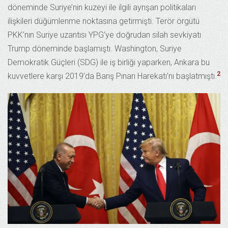
döneminde Suriye’nin kuzeyi ile ilgili ayrışan politikaları
ilişkileri düğümlenme noktasına getirmişti. Terör örgütü
PKK’nın Suriye uzantısı YPG’ye doğrudan silah sevkiyatı
Trump döneminde başlamıştı. Washington, Suriye
Demokratik Güçleri (SDG) ile iş birliği yaparken, Ankara bu
2
kuvvetlere karşı 2019’da Barış Pınarı Harekatı’nı başlatmıştı.