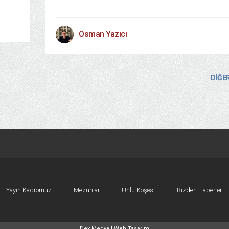
Osman Yazıcı
DİĞER
Yayın Kadromuz
Mezunlar
Ünlü Köşesi
Bizden Haberler
Dex Medya |
Web Tasarım