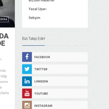
Bizden Haberler
Yasal Uyarı
İletişim
litika
NDA
Bizi Takip Edin!
DE
FACEBOOK
n
TWITTER
ında
ndığı
LINKEDIN
nırını
la
llarla
YOUTUBE
INSTAGRAM