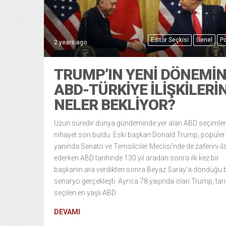
Editör Seçkisi
Genel
Po
2 years ago
TRUMP’IN YENI DÖNEMI
ABD-TÜRKIYE İLIŞKILERIN
NELER BEKLIYOR?
Uzun süredir dünya gündeminde yer alan ABD seçimleri
nihayet son buldu. Eski başkan Donald Trump, popüle
yanında Senato ve Temsilciler Meclisi’nde de zaferini il
ederken ABD tarihinde 130 yıl aradan sonra ilk kez bir
başkanın ara verdikten sonra Beyaz Saray’a döndüğü b
senaryo gerçekleşti. Ayrıca 78 yaşında olan Trump, tari
seçilen en yaşlı ABD
DEVAMI