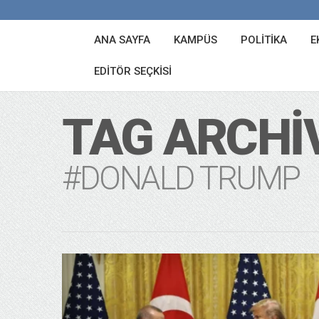
ANA SAYFA
KAMPÜS
POLITIKA
E
EDITÖR SEÇKISI
TAG ARCHI
#DONALD TRUMP