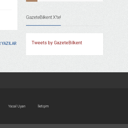
GazeteBilkent X’te!
Tweets by GazeteBilkent
 YAZILAR
Yasal Uyarı
İletişim