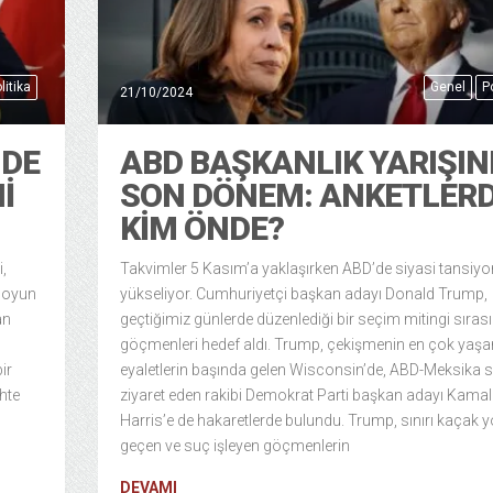
litika
Genel
Po
21/10/2024
NDE
ABD BAŞKANLIK YARIŞI
I
SON DÖNEM: ANKETLER
KIM ÖNDE?
,
Takvimler 5 Kasım’a yaklaşırken ABD’de siyasi tansiyo
r oyun
yükseliyor. Cumhuriyetçi başkan adayı Donald Trump,
an
geçtiğimiz günlerde düzenlediği bir seçim mitingi sıras
göçmenleri hedef aldı. Trump, çekişmenin en çok yaşa
ir
eyaletlerin başında gelen Wisconsin’de, ABD-Meksika sı
hte
ziyaret eden rakibi Demokrat Parti başkan adayı Kama
Harris’e de hakaretlerde bulundu. Trump, sınırı kaçak yo
geçen ve suç işleyen göçmenlerin
DEVAMI