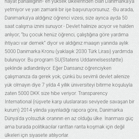
hayat pahalılığının- en yüksek ülkelerinden olan Danimarka’ya
yetmiyor ve yarı zamanlı bir işe başvuruyorsunuz. -Bu arada,
Danimarka’ya aldığınız öğrenci vizesi, size ayrıca ayda 50
saat calışma iznini sunuyor.- Devlet halinize acıyor ve halden
anlıyor; “bu çocuk henüz öğrenci, çalıştığına göre yardıma
ihtiyacı var demek” diyor ve aldığınız maaşın yanında aylık
5000 Danimarka Kronu (yaklaşık 2030 Türk Lirası) yardımda
bulunuyor. Bu program SU(Statens Uddannelsesstøtte)
şeklinde adlandırılıyor. Eğer Dansanız öğrenciyken
çalışmanıza da gerek yok; çünkü bu sevimli devlet ailenize
yük olmayın diye 7 yılda 4 yıllık üniversiteyi bitirme koşuluyla
zaten 5000 DKK size hibe veriyor. Transparency
International (rüşvete karşı uluslararası seviyede savaşan bir
kurum) 2014 yılında yayınladığı rapora göre, Danimarka
Dünya’da yolsuzluk oranının en az olduğu ülke. İnanması güç
ama burada politikacılar ranttan ranta koşmak için değil
ülkeleri için siyasete atılıyorlar.