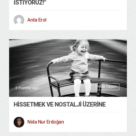
İSTIYORUZ!”
Arda Erol
Hobi Yaşam
3 months ago
HISSETMEK VE NOSTALJI ÜZERINE
Nida Nur Erdoğan