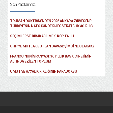
Son Yazılarımız!
TRUMAN DOKTRINI’NDEN 2026 ANKARA ZIRVESI’NE:
TÜRKIYE’NIN NATO İÇINDEKI JEOSTRATEJIK AĞIRLIĞI
SEÇIMLER VE BIRAKABILMEK: KÖR TALIH
CHP’YE MUTLAK BUTLAN DAVASI: ŞİMDİ NE OLACAK?
FRANCO’NUN İSPANYASI: 36 YILLIK BASKICI REJIMIN
ALTINDA EZILEN TOPLUM
UMUT VE HAYAL KIRIKLIĞININ PARADOKSU