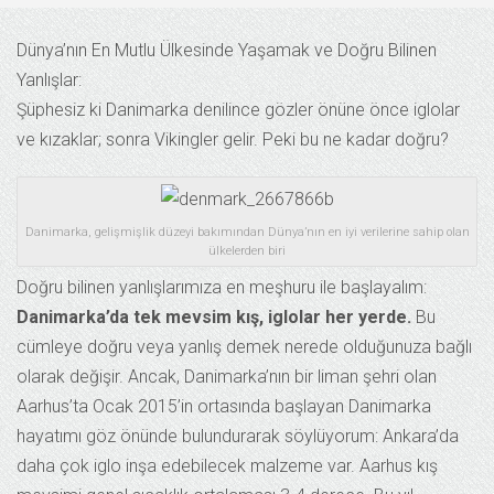
Dünya’nın En Mutlu Ülkesinde Yaşamak ve Doğru Bilinen
Yanlışlar:
Şüphesiz ki Danimarka denilince gözler önüne önce iglolar
ve kızaklar; sonra Vikingler gelir. Peki bu ne kadar doğru?
Danimarka, gelişmişlik düzeyi bakımından Dünya’nın en iyi verilerine sahip olan
ülkelerden biri
Doğru bilinen yanlışlarımıza en meşhuru ile başlayalım:
Danimarka’da tek mevsim kış, iglolar her yerde.
Bu
cümleye doğru veya yanlış demek nerede olduğunuza bağlı
olarak değişir. Ancak, Danimarka’nın bir liman şehri olan
Aarhus’ta Ocak 2015’in ortasında başlayan Danimarka
hayatımı göz önünde bulundurarak söylüyorum: Ankara’da
daha çok iglo inşa edebilecek malzeme var. Aarhus kış