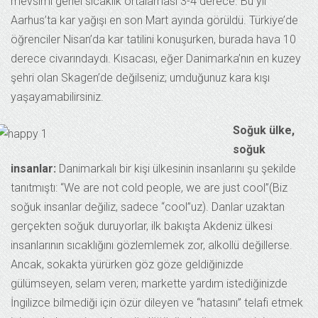
mevsimi genel sıcaklık ortalaması 3-4 derece. Bu yıl
Aarhus’ta kar yağışı en son Mart ayında görüldü. Türkiye’de
öğrenciler Nisan’da kar tatilini konuşurken, burada hava 10
derece civarındaydı. Kısacası, eğer Danimarka’nın en kuzey
şehri olan Skagen’de değilseniz; umduğunuz kara kışı
yaşayamabilirsiniz.
Soğuk ülke,
soğuk
insanlar:
Danimarkalı bir kişi ülkesinin insanlarını şu şekilde
tanıtmıştı: “We are not cold people, we are just cool”(Biz
soğuk insanlar değiliz, sadece “cool”uz). Danlar uzaktan
gerçekten soğuk duruyorlar, ilk bakışta Akdeniz ülkesi
insanlarının sıcaklığını gözlemlemek zor, alkollü değillerse.
Ancak, sokakta yürürken göz göze geldiğinizde
gülümseyen, selam veren; markette yardım istediğinizde
İngilizce bilmediği için özür dileyen ve “hatasını” telafi etmek