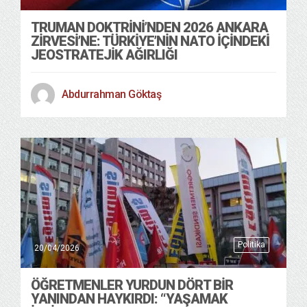
TRUMAN DOKTRINI’NDEN 2026 ANKARA
ZIRVESI’NE: TÜRKIYE’NIN NATO İÇINDEKI
JEOSTRATEJIK AĞIRLIĞI
Abdurrahman Göktaş
Politika
20/04/2026
ÖĞRETMENLER YURDUN DÖRT BIR
YANINDAN HAYKIRDI: “YAŞAMAK