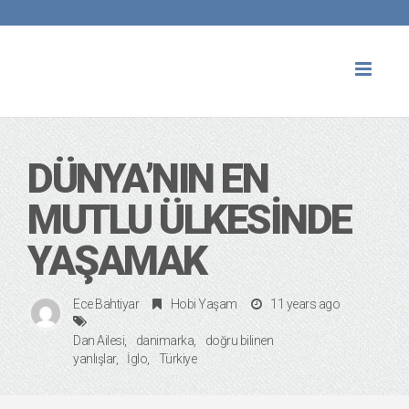
Toggl
naviga
DÜNYA’NIN EN
MUTLU ÜLKESINDE
YAŞAMAK
Ece Bahtiyar
Hobi Yaşam
11 years ago
Dan Ailesi
danimarka
doğru bilinen
yanlışlar
İglo
Türkiye