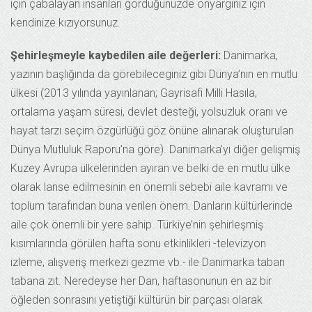
için çabalayan insanları gördüğünüzde önyargınız için
kendinize kızıyorsunuz.
Şehirleşmeyle kaybedilen aile değerleri:
Danimarka,
yazının başlığında da görebileceginiz gibi Dünya’nın en mutlu
ülkesi (2013 yılında yayınlanan; Gayrisafi Milli Hasıla,
ortalama yaşam süresi, devlet desteği, yolsuzluk oranı ve
hayat tarzı seçim özgürlüğü göz önüne alınarak oluşturulan
Dünya Mutluluk Raporu’na göre). Danimarka’yı diğer gelişmiş
Kuzey Avrupa ülkelerinden ayıran ve belki de en mutlu ülke
olarak lanse edilmesinin en önemli sebebi aile kavramı ve
toplum tarafından buna verilen önem. Danların kültürlerinde
aile çok önemli bir yere sahip. Türkiye’nin şehirleşmiş
kısımlarında görülen hafta sonu etkinlikleri -televizyon
izleme, alışveriş merkezi gezme vb.- ile Danimarka taban
tabana zıt. Neredeyse her Dan, haftasonunun en az bir
öğleden sonrasını yetiştiği kültürün bir parçası olarak