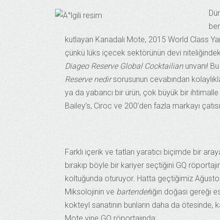
Dün
ber
kutlayan Kanadalı Mote, 2015 World Class Yarışm
çünkü lüks içecek sektörünün devi niteliğindek
Diageo Reserve Global Cocktailian
unvanı! Bu
Reserve nedir
sorusunun cevabından kolaylıkla 
ya da yabancı bir ürün, çok büyük bir ihtimal
Bailey’s, Ciroc ve 200’den fazla markayı çatısı 
Farklı içerik ve tatları yaratıcı biçimde bir a
bırakıp böyle bir kariyer seçtiğini GQ röportajı
koltuğunda oturuyor. Hatta geçtiğimiz Ağustos 
Miksolojinin ve
bartender
lığın doğası gereği 
kokteyl sanatının bunların daha da ötesinde, k
Mote yine GQ röportajında: