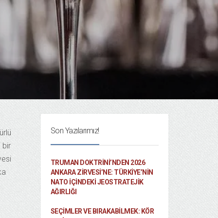
Son Yazılarımız!
ürlü
 bir
yesi
TRUMAN DOKTRINI’NDEN 2026
ka
ANKARA ZIRVESI’NE: TÜRKIYE’NIN
NATO İÇINDEKI JEOSTRATEJIK
AĞIRLIĞI
SEÇIMLER VE BIRAKABILMEK: KÖR