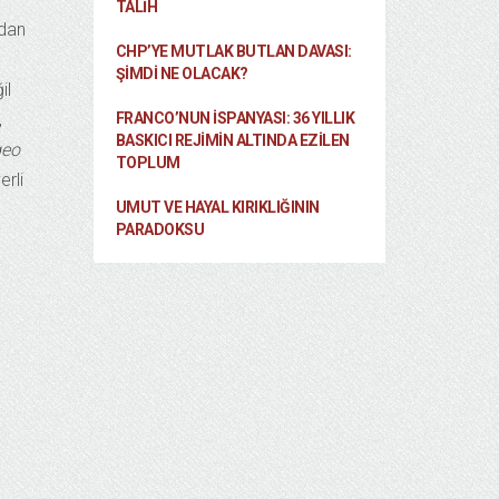
TALIH
ndan
CHP’YE MUTLAK BUTLAN DAVASI:
ŞİMDİ NE OLACAK?
il
,
FRANCO’NUN İSPANYASI: 36 YILLIK
BASKICI REJIMIN ALTINDA EZILEN
geo
TOPLUM
erli
UMUT VE HAYAL KIRIKLIĞININ
,
PARADOKSU
a