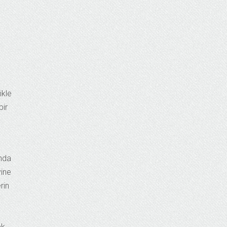
ikle
bir
ında
yine
rin
ek