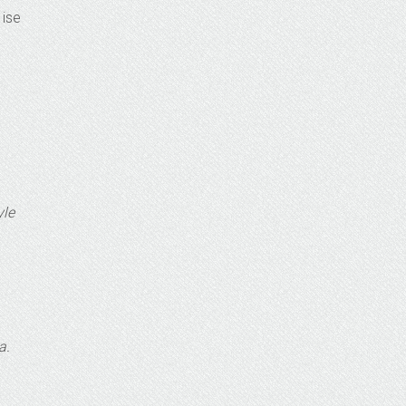
 ise
yle
a.