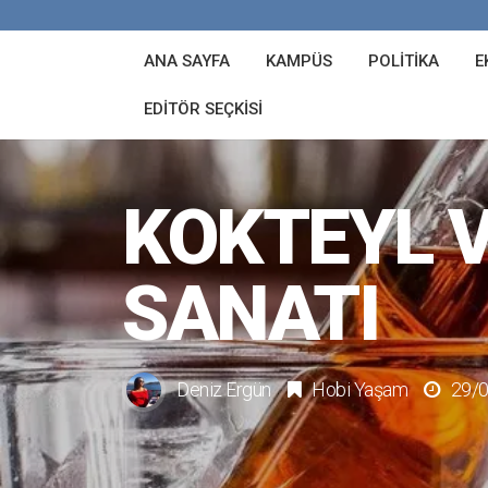
ANA SAYFA
KAMPÜS
POLITIKA
E
EDITÖR SEÇKISI
KOKTEYL V
SANATI
Deniz Ergün
Hobi Yaşam
29/