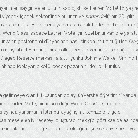
yanın en saygın ve en ünlü miksolojisti ise Lauren Mote! 15 yaşı
i yiyecek içecek sektöründe bulunan ve
bartender
lığının 20. yılını
asının 1.si. Bu birincilik yabana atılacak türden bir birincilik değ
i World Class, sadece Lauren Mote için özel bir unvan bile yarattı
 unvanın gastronomi dünyasında nasıl bir konumu olduğu ise
Dia
anlaşılabilir! Herhangi bir alkollü içecek reyonunda gördüğünüz y
le Diageo Reserve markasına aittir çünkü Johnnie Walker, Smirnoff
altında toplayan alkollü içecek pazarının lideri bu kuruluş.
raya getirmeye olan tutkusundan dolayı üniversite öğrenimini yarıda
nda belirten Mote, birincisi olduğu World Class’ın şimdi de jüri
ayında yarışmanın İstanbul ayağı için ülkemize bile geldi.
esas mesele en iyi reçeteyi oluşturabilmek gibi gözükse de aslınd
arşındaki insanla bağ kurabilmek olduğunu şu sözleriyle belirtiyor