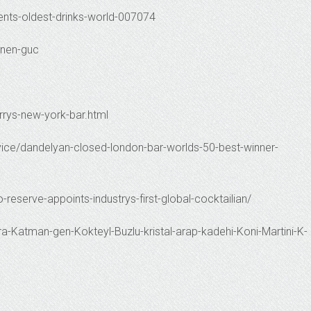
ients-oldest-drinks-world-007074
inen-guc
rys-new-york-bar.html
ice/dandelyan-closed-london-bar-worlds-50-best-winner-
eserve-appoints-industrys-first-global-cocktailian/
a-Katman-gen-Kokteyl-Buzlu-kristal-arap-kadehi-Koni-Martini-K-