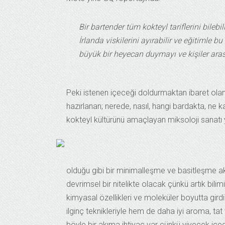
Bir bartender tüm kokteyl tariflerini bilebi
İrlanda viskilerini ayırabilir ve eğitimle bu
büyük bir heyecan duymayı ve kişiler arası
Peki istenen içeceği doldurmaktan ibaret olan 
hazırlanan; nerede, nasıl, hangi bardakta, ne 
kokteyl kültürünü amaçlayan miksoloji sanatı
olduğu gibi bir minimalleşme ve basitleşme akım
devrimsel bir nitelikte olacak çünkü artık bilimin
kimyasal özellikleri ve moleküler boyutta gird
ilginç teknikleriyle hem de daha iyi aroma, tat
böyle bir akıma ihtiyaç var çünkü yiyecek iç