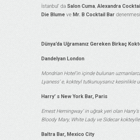
İstanbul’ da
Salon Cuma
,
Alexandra Cocktai
Die Blume
ve
Mr. B Cocktail Bar
denenmesi 
Dünya’da Uğramanız Gereken Birkaç Kokte
Dandelyan London
Mondrian Hotel’in içinde bulunan uzmanlarca 
Lyaness’ e, kokteyl tutkunuysanız kesinlikle 
Harry’ s New York Bar, Paris
Ernest Hemingway’ in uğrak yeri olan Harry’s B
Bloody Mary, White Lady ve Sidecar kokteyllerin
Baltra Bar, Mexico City