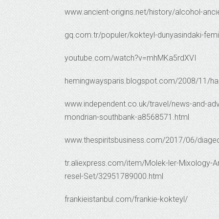
www.ancient-origins.net/history/alcohol-anc
gq.com.tr/populer/kokteyl-dunyasindaki-fem
youtube.com/watch?v=mhMKa5rdXVI
hemingwaysparis.blogspot.com/2008/11/har
www.independent.co.uk/travel/news-and-adv
mondrian-southbank-a8568571.html
www.thespiritsbusiness.com/2017/06/diageo-r
tr.aliexpress.com/item/Molek-ler-Mixology-Ar
resel-Set/32951789000.html
frankieistanbul.com/frankie-kokteyl/