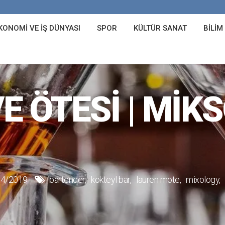
KONOMI VE İŞ DÜNYASI
SPOR
KÜLTÜR SANAT
BILIM
E ÖTESI | MIK
04/2019
bartender
kokteyl bar
lauren mote
mixology