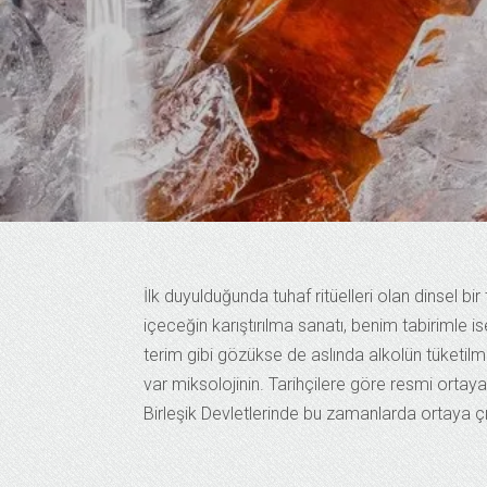
İlk duyulduğunda tuhaf ritüelleri olan dinsel bir
içeceğin karıştırılma sanatı, benim tabirimle i
terim gibi gözükse de aslında alkolün tüketilm
var miksolojinin. Tarihçilere göre resmi ortaya 
Birleşik Devletlerinde bu zamanlarda ortaya çı