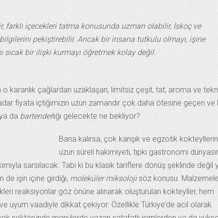
lir, farklı içecekleri tatma konusunda uzman olabilir, İskoç ve
 bilgilerini pekiştirebilir. Ancak bir insana tutkulu olmayı, işine
 sıcak bir ilişki kurmayı öğretmek kolay değil.
o karanlık çağlardan uzaklaşan; limitsiz çeşit, tat, aroma ve tekn
kadar fiyata içtiğimizin uzun zamandır çok daha ötesine geçen ve 
 ya da
bartender
lığı gelecekte ne bekliyor?
Bana kalırsa, çok karışık ve egzotik kokteyllerin
uzun süreli hakimiyeti, tıpkı gastronomi dünyas
ıyla sarsılacak. Tabi ki bu klasik tariflere dönüş şeklinde değil 
 de işin içine girdiği,
moleküler miksoloji
söz konusu. Malzemele
ikleri reaksiyonlar göz önüne alınarak oluşturulan kokteyller, hem
 ve uyum vaadiyle dikkat çekiyor. Özellikle Türkiye’de acil olarak
ecek sektöründe menülerde yazan şatafatlı isimlerden ya da yüks