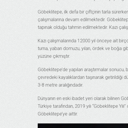
Göbeklitepe, ilk defa bir çiftçinin tarla sürerke
çalışmalarına devam edilmektedir. Göbeklitep
tapınak olduğu tahmin edilmektedir. Kazı çalı
Kazı çalışmalarında 12000 yıl önceye ait birçok
turna, yaban domuzu, yılan, ördek ve boğa gibi
yüzüne çıkmıştır.
Göbeklitepe’de yapılan araştırmalar sonucu, bö
çevredeki kayalıklardan taşınarak getirildiği dü
3-8 metre aralığındadır.
Dünyanın en eski ibadet yeri olarak bilinen Gö
Türkiye tarafından, 2019 yılı “Göbeklitepe Yılı
Göbeklitepe’ye aittir.