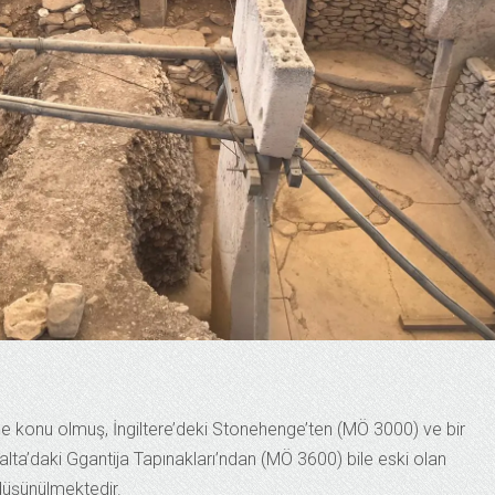
lme konu olmuş, İngiltere’deki Stonehenge’ten (MÖ 3000) ve bir
lta’daki Ggantija Tapınakları’ndan (MÖ 3600) bile eski olan
 düşünülmektedir.