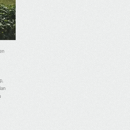
 en
p,
dan
u