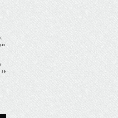
r,
gün
n
 ise