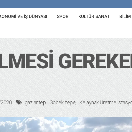
KONOMI VE İŞ DÜNYASI
SPOR
KÜLTÜR SANAT
BILIM
ILMESI GEREKE
/2020
gaziantep
Göbeklitepe
Kelaynak Üretme İstasy