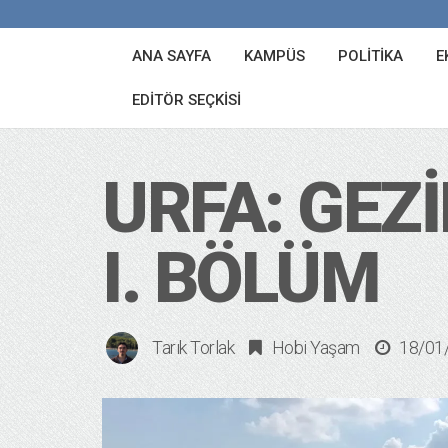
ANA SAYFA
KAMPÜS
POLITIKA
E
EDITÖR SEÇKISI
URFA: GEZ
I. BÖLÜM
Tarık Torlak
Hobi Yaşam
18/01