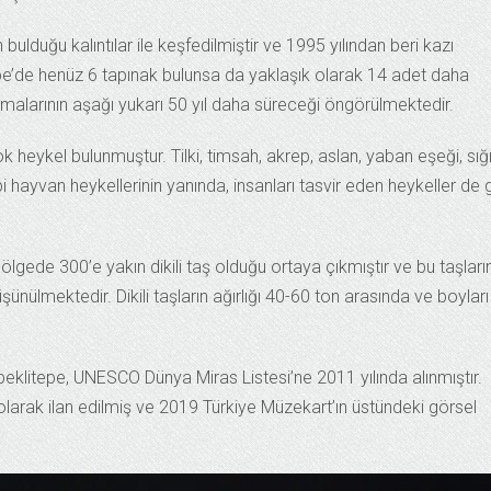
n bulduğu kalıntılar ile keşfedilmiştir ve 1995 yılından beri kazı
e’de henüz 6 tapınak bulunsa da yaklaşık olarak 14 adet daha
şmalarının aşağı yukarı 50 yıl daha süreceği öngörülmektedir.
 heykel bulunmuştur. Tilki, timsah, akrep, aslan, yaban eşeği, sığı
 hayvan heykellerinin yanında, insanları tasvir eden heykeller de 
lgede 300’e yakın dikili taş olduğu ortaya çıkmıştır ve bu taşları
şünülmektedir. Dikili taşların ağırlığı 40-60 ton arasında ve boyları
beklitepe, UNESCO Dünya Miras Listesi’ne 2011 yılında alınmıştır.
” olarak ilan edilmiş ve 2019 Türkiye Müzekart’ın üstündeki görsel