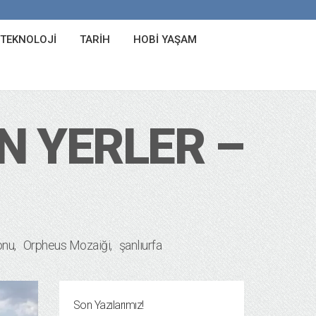
 TEKNOLOJI
TARIH
HOBI YAŞAM
N YERLER –
onu
Orpheus Mozaiği
şanlıurfa
Son Yazılarımız!