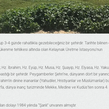
p 3-4 günde rahatlıkla gezebileceğiniz bir şehirdir. Tarihte bilinen
i tükenme tehlikesi altında olan Kelaynak Üretme İstasyonu’nun
; Hz. İbrahim, Hz. Eyüp, Hz. Musa, Hz. Şuayip, Hz. Elyasa, Hz. Yaku
tığı bir şehirdir. Peygamberler Şehri’ne, dünyanın dört bir yanın
rahim’in dinine inananlar (Yahudiler, Hristiyanlar ve Müslümanlar) b
ıurfa, dünya inanç turizminde Mekke, Medine ve Kudüs’ten sonra 4.
n dolayı 1984 yılında “Şanlı” unvanını almıştır.