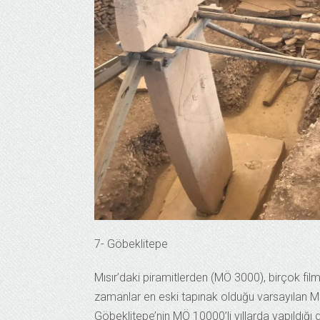
7- Göbeklitepe
Mısır’daki piramitlerden (MÖ 3000), birçok fi
zamanlar en eski tapınak olduğu varsayılan Ma
Göbeklitepe’nin MÖ 10000’li yıllarda yapıldığı