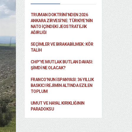
TRUMAN DOKTRINI’NDEN 2026
ANKARA ZIRVESI’NE: TÜRKIYE’NIN
NATO İÇINDEKI JEOSTRATEJIK
AĞIRLIĞI
SEÇIMLER VE BIRAKABILMEK: KÖR
TALIH
CHP’YE MUTLAK BUTLAN DAVASI:
ŞİMDİ NE OLACAK?
FRANCO’NUN İSPANYASI: 36 YILLIK
BASKICI REJIMIN ALTINDA EZILEN
TOPLUM
UMUT VE HAYAL KIRIKLIĞININ
PARADOKSU