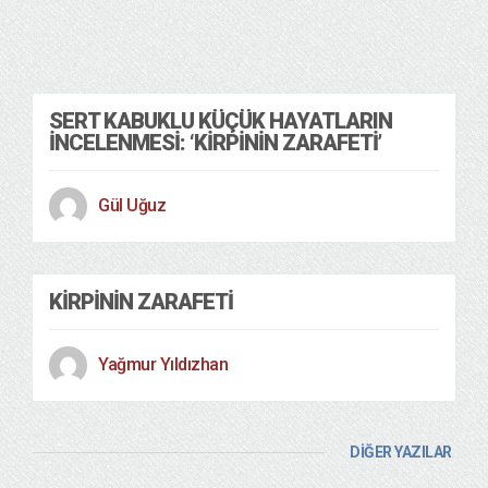
SERT KABUKLU KÜÇÜK HAYATLARIN
İNCELENMESI: ‘KIRPININ ZARAFETI’
Gül Uğuz
KIRPININ ZARAFETI
Yağmur Yıldızhan
DİĞER YAZILAR