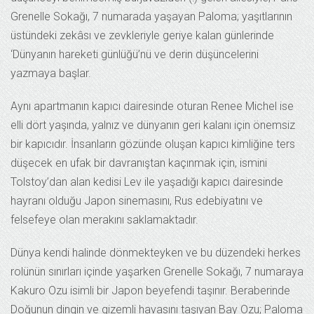
Grenelle Sokağı, 7 numarada yaşayan Paloma; yaşıtlarının
üstündeki zekâsı ve zevkleriyle geriye kalan günlerinde
‘Dünyanın hareketi günlüğü’nü ve derin düşüncelerini
yazmaya başlar.
Aynı apartmanın kapıcı dairesinde oturan Renee Michel ise
elli dört yaşında, yalnız ve dünyanın geri kalanı için önemsiz
bir kapıcıdır. İnsanların gözünde oluşan kapıcı kimliğine ters
düşecek en ufak bir davranıştan kaçınmak için, ismini
Tolstoy’dan alan kedisi Lev ile yaşadığı kapıcı dairesinde
hayranı olduğu Japon sinemasını, Rus edebiyatını ve
felsefeye olan merakını saklamaktadır.
Dünya kendi halinde dönmekteyken ve bu düzendeki herkes
rolünün sınırları içinde yaşarken Grenelle Sokağı, 7 numaraya
Kakuro Ozu isimli bir Japon beyefendi taşınır. Beraberinde
Doğunun dingin ve gizemli havasını taşıyan Bay Ozu; Paloma