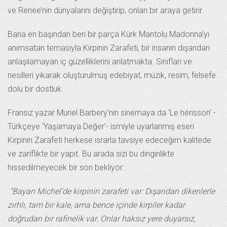
ve Renee’nin dünyalarını değiştirip, onları bir araya getirir.
Bana en başından beri bir parça Kürk Mantolu Madonna’yı
anımsatan temasıyla Kirpinin Zarafeti, bir insanın dışarıdan
anlaşılamayan iç güzelliklerini anlatmakta. Sınıfları ve
nesilleri yıkarak oluşturulmuş edebiyat, müzik, resim, felsefe
dolu bir dostluk.
Fransız yazar Muriel Barbery’nin sinemaya da ‘Le hérisson’ -
Türkçeye ‘Yaşamaya Değer’- ismiyle uyarlanmış eseri
Kirpinin Zarafeti herkese ısrarla tavsiye edeceğim kalitede
ve zariflikte bir yapıt. Bu arada sizi bu dinginlikte
hissedilmeyecek bir son bekliyor:
”Bayan Michel’de kirpinin zarafeti var: Dışarıdan dikenlerle
zırhlı, tam bir kale, ama bence içinde kirpiler kadar
doğrudan bir rafinelik var. Onlar haksız yere duyarsız,