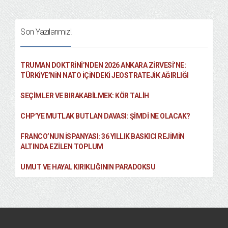
Son Yazılarımız!
TRUMAN DOKTRINI’NDEN 2026 ANKARA ZIRVESI’NE:
TÜRKIYE’NIN NATO İÇINDEKI JEOSTRATEJIK AĞIRLIĞI
SEÇIMLER VE BIRAKABILMEK: KÖR TALIH
CHP’YE MUTLAK BUTLAN DAVASI: ŞİMDİ NE OLACAK?
FRANCO’NUN İSPANYASI: 36 YILLIK BASKICI REJIMIN
ALTINDA EZILEN TOPLUM
UMUT VE HAYAL KIRIKLIĞININ PARADOKSU