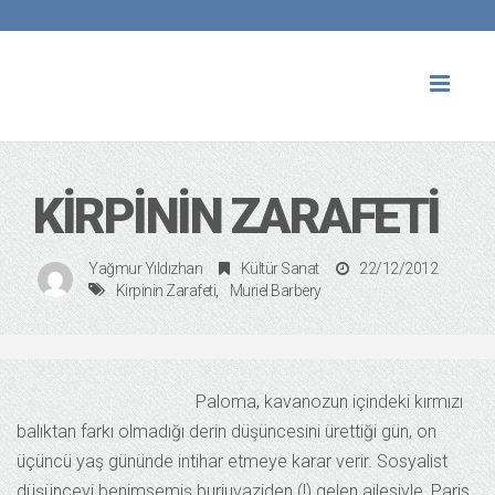
Toggl
naviga
KIRPININ ZARAFETI
Yağmur Yıldızhan
Kültür Sanat
22/12/2012
Kirpinin Zarafeti
Muriel Barbery
Paloma, kavanozun içindeki kırmızı
balıktan farkı olmadığı derin düşüncesini ürettiği gün, on
üçüncü yaş gününde intihar etmeye karar verir. Sosyalist
düşünceyi benimsemiş burjuvaziden (!) gelen ailesiyle, Paris