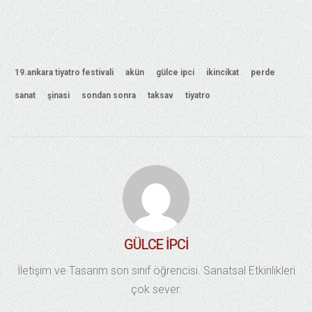
19.ankara tiyatro festivali
akün
gülce ipci
ikincikat
perde
sanat
şinasi
sondan sonra
taksav
tiyatro
GÜLCE İPCI
İletişim ve Tasarım son sınıf öğrencisi. Sanatsal Etkinlikleri
çok sever.