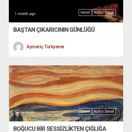
Genel
Kültür Sanat
1 month ago
BAŞTAN ÇIKARICININ GÜNLÜĞÜ
Aymeriç Türkyener
Genel
Kültür Sanat
29/11/2025
BOĞUCU BIR SESSIZLIKTEN ÇIĞLIĞA