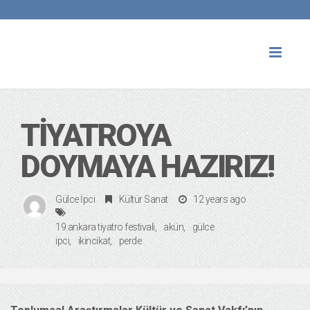
Toggl
naviga
TIYATROYA
DOYMAYA HAZIRIZ!
Gülce İpci
Kültür Sanat
12 years ago
19.ankara tiyatro festivali
akün
gülce
ipci
ikincikat
perde