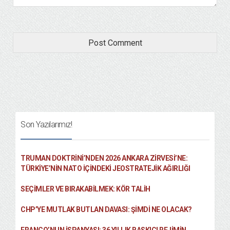
Son Yazılarımız!
TRUMAN DOKTRINI’NDEN 2026 ANKARA ZIRVESI’NE:
TÜRKIYE’NIN NATO İÇINDEKI JEOSTRATEJIK AĞIRLIĞI
SEÇIMLER VE BIRAKABILMEK: KÖR TALIH
CHP’YE MUTLAK BUTLAN DAVASI: ŞİMDİ NE OLACAK?