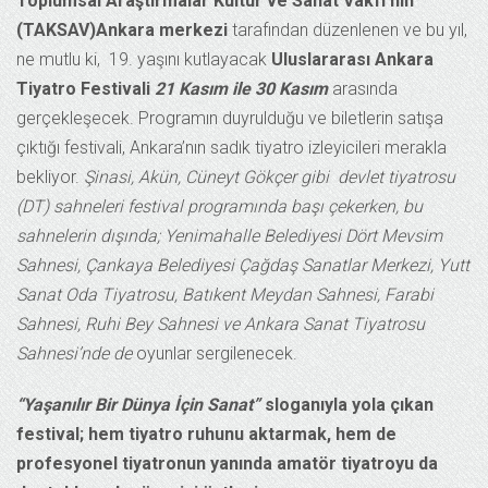
Toplumsal Araştırmalar Kültür ve Sanat Vakfı’nın
(TAKSAV)Ankara merkezi
tarafından düzenlenen ve bu yıl,
ne mutlu ki, 19. yaşını kutlayacak
Uluslararası
Ankara
Tiyatro Festivali
21 Kasım ile 30 Kasım
arasında
gerçekleşecek. Programın duyrulduğu ve biletlerin satışa
çıktığı festivali, Ankara’nın sadık tiyatro izleyicileri merakla
bekliyor.
Şinasi, Akün, Cüneyt Gökçer gibi devlet tiyatrosu
(DT) sahneleri festival programında başı çekerken, bu
sahnelerin dışında; Yenimahalle Belediyesi Dört Mevsim
Sahnesi, Çankaya Belediyesi Çağdaş Sanatlar Merkezi, Yutt
Sanat Oda Tiyatrosu, Batıkent Meydan Sahnesi, Farabi
Sahnesi, Ruhi Bey Sahnesi ve Ankara Sanat Tiyatrosu
Sahnesi’nde de
oyunlar sergilenecek.
“
Yaşanılır Bir Dünya İçin Sanat”
sloganıyla yola çıkan
festival; hem tiyatro ruhunu aktarmak, hem de
profesyonel tiyatronun yanında amatör tiyatroyu da