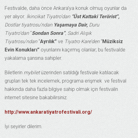
Festivalde, daha önce Ankara’ya konuk olmuş oyunlar da
yer alıyor.
İkincikat Tiyatro’dan
“Üst Kattaki Terörist”,
Dostlar tiyatrosu’ndan
Yaşamaya Dair,
Duru
Tiyatro’dan
“
Sondan Sonra”
,
Sadri Alışık
Tiyatrosu’ndan
“
Ayrılık”
ve
Tiyatro Kare’den
“
Müziksiz
Evin Konukları”
oyunlarını kaçırmış olanlar; bu festivalde
yakalama şansına sahipler.
Biletlerin
mybilet
üzerinden satıldığı festivale katılacak
grupları tek tek incelemek, programa erişmek ve festival
hakkında daha fazla bilgiye sahip olmak için festivalin
internet sitesine bakabilirsiniz.
http://www.ankaratiyatrofestivali.org/
İyi seyirler dilerim.