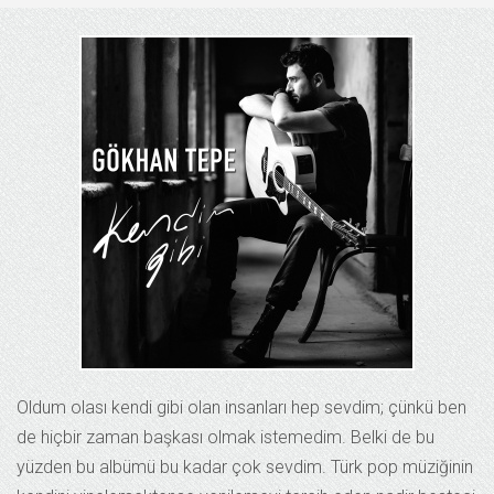
Oldum olası kendi gibi olan insanları hep sevdim; çünkü ben
de hiçbir zaman başkası olmak istemedim. Belki de bu
yüzden bu albümü bu kadar çok sevdim. Türk pop müziğinin