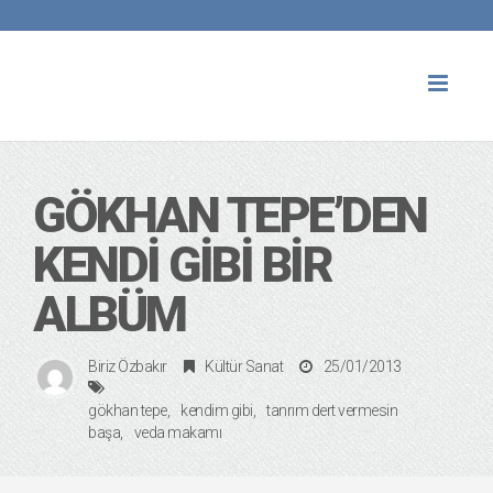
Toggl
naviga
GÖKHAN TEPE’DEN
KENDI GIBI BIR
ALBÜM
Biriz Özbakır
Kültür Sanat
25/01/2013
gökhan tepe
kendim gibi
tanrım dert vermesin
başa
veda makamı