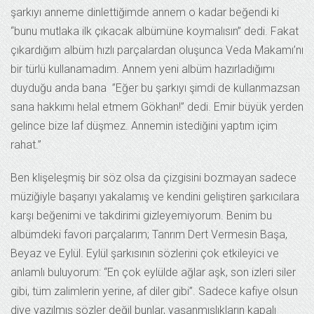
şarkıyı anneme dinlettiğimde annem o kadar beğendi ki
“bunu mutlaka ilk çıkacak albümüne koymalısın” dedi. Fakat
çıkardığım albüm hızlı parçalardan oluşunca Veda Makamı’nı
bir türlü kullanamadım. Annem yeni albüm hazırladığımı
duyduğu anda bana ”Eğer bu şarkıyı şimdi de kullanmazsan
sana hakkımı helal etmem Gökhan!” dedi. Emir büyük yerden
gelince bize laf düşmez. Annemin istediğini yaptım içim
rahat.”
Ben klişeleşmiş bir söz olsa da çizgisini bozmayan sadece
müziğiyle başarıyı yakalamış ve kendini geliştiren şarkıcılara
karşı beğenimi ve takdirimi gizleyemiyorum. Benim bu
albümdeki favori parçalarım; Tanrım Dert Vermesin Başa,
Beyaz ve Eylül. Eylül şarkısının sözlerini çok etkileyici ve
anlamlı buluyorum: “En çok eylülde ağlar aşk, son izleri siler
gibi, tüm zalimlerin yerine, af diler gibi”. Sadece kafiye olsun
diye yazılmış sözler değil bunlar, yaşanmışlıkların kapalı