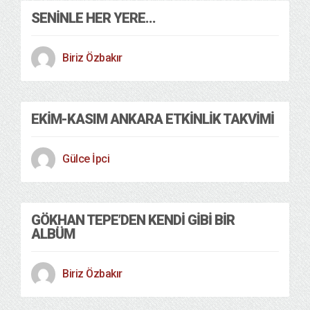
SENINLE HER YERE…
Biriz Özbakır
EKIM-KASIM ANKARA ETKINLIK TAKVIMI
Gülce İpci
GÖKHAN TEPE’DEN KENDI GIBI BIR
ALBÜM
Biriz Özbakır