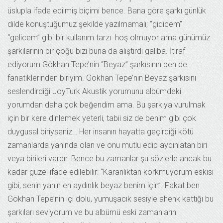
üslupla ifade edilmiş biçimi bence. Bana göre şarkı günlük
dilde konuştuğumuz şekilde yazılmamalı; “gidicem”
“gelicem” gibi bir kullanım tarzı hoş olmuyor ama günümüz
şarkılarının bir çoğu bizi buna da alıştırdı galiba. İtiraf
ediyorum Gökhan Tepe’nin “Beyaz” şarkısının ben de
fanatiklerinden biriyim. Gökhan Tepe’nin Beyaz şarkısını
seslendirdiği JoyTurk Akustik yorumunu albümdeki
yorumdan daha çok beğendim ama. Bu şarkıya vurulmak
için bir kere dinlemek yeterli, tabii siz de benim gibi çok
duygusal biriyseniz… Her insanın hayatta geçirdiği kötü
zamanlarda yanında olan ve onu mutlu edip aydınlatan biri
veya birileri vardır. Bence bu zamanlar şu sözlerle ancak bu
kadar güzel ifade edilebilir: “Karanlıktan korkmuyorum eskisi
gibi, senin yanın en aydınlık beyaz benim için”. Fakat ben
Gökhan Tepe’nin içi dolu, yumuşacık sesiyle ahenk kattığı bu
şarkıları seviyorum ve bu albümü eski zamanların