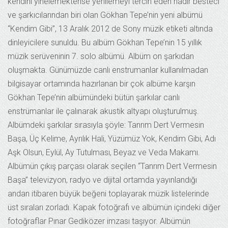
kendini yinelemektense yenilemeyi tercih eden nadir besteci
ve şarkıcılarından biri olan Gökhan Tepe’nin yeni albümü
“Kendim Gibi”, 13 Aralık 2012 de Sony müzik etiketi altında
dinleyicilere sunuldu. Bu albüm Gökhan Tepe’nin 15 yıllık
müzik serüveninin 7. solo albümü. Albüm on şarkıdan
oluşmakta. Günümüzde canlı enstrumanlar kullanılmadan
bilgisayar ortamında hazırlanan bir çok albüme karşın
Gökhan Tepe’nin albümündeki bütün şarkılar canlı
enstrümanlar ile çalınarak akustik altyapı oluşturulmuş.
Albümdeki şarkılar sırasıyla şöyle: Tanrım Dert Vermesin
Başa, Üç Kelime, Ayrılık Hali, Yüzümüz Yok, Kendim Gibi, Adı
Aşk Olsun, Eylül, Ay Tutulması, Beyaz ve Veda Makamı.
Albümün çıkış parçası olarak seçilen “Tanrım Dert Vermesin
Başa” televizyon, radyo ve dijital ortamda yayınlandığı
andan itibaren büyük beğeni toplayarak müzik listelerinde
üst sıraları zorladı. Kapak fotoğrafı ve albümün içindeki diğer
fotoğraflar Pınar Gediközer imzası taşıyor. Albümün