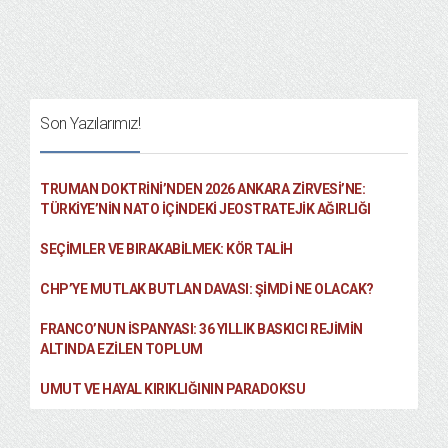
Son Yazılarımız!
TRUMAN DOKTRINI’NDEN 2026 ANKARA ZIRVESI’NE:
TÜRKIYE’NIN NATO İÇINDEKI JEOSTRATEJIK AĞIRLIĞI
SEÇIMLER VE BIRAKABILMEK: KÖR TALIH
CHP’YE MUTLAK BUTLAN DAVASI: ŞİMDİ NE OLACAK?
FRANCO’NUN İSPANYASI: 36 YILLIK BASKICI REJIMIN
ALTINDA EZILEN TOPLUM
UMUT VE HAYAL KIRIKLIĞININ PARADOKSU