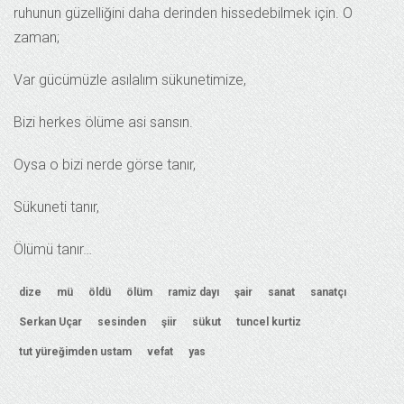
ruhunun güzelliğini daha derinden hissedebilmek için. O
zaman;
Var gücümüzle asılalım sükunetimize,
Bizi herkes ölüme asi sansın.
Oysa o bizi nerde görse tanır,
Sükuneti tanır,
Ölümü tanır…
dize
mü
öldü
ölüm
ramiz dayı
şair
sanat
sanatçı
Serkan Uçar
sesinden
şiir
sükut
tuncel kurtiz
tut yüreğimden ustam
vefat
yas