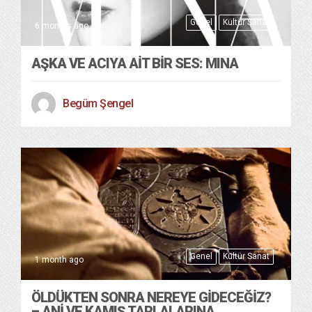
Genel
Kültür Sanat
6 months ago
AŞKA VE ACIYA AIT BIR SES: MINA
Begüm Şengel
Genel
Kültür Sanat
1 month ago
ÖLDÜKTEN SONRA NEREYE GIDECEĞIZ?
– ANI VE KAMIŞ TARLALARINA