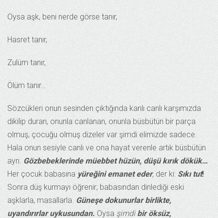
Oysa aşk, beni nerde görse tanır,
Hasret tanır,
Zulüm tanır,
Ölüm tanır…
Sözcükleri onun sesinden çıktığında kanlı canlı karşımızda
dikilip duran, onunla canlanan, onunla büsbütün bir parça
olmuş, çocuğu olmuş dizeler var şimdi elimizde sadece.
Hala onun sesiyle canlı ve ona hayat verenle artık büsbütün
ayrı.
Gözbebeklerinde müebbet hüzün, düşü kırık dökük…
Her çocuk babasına
yüreğini emanet eder
,
der ki:
Sıkı tut
!
Sonra düş kurmayı öğrenir; babasından dinlediği eski
aşklarla, masallarla.
Güneşe dokunurlar birlikte,
uyandırırlar uykusundan.
Oysa
şimdi
bir öksüz,