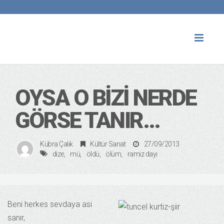
Toggl
naviga
OYSA O BIZI NERDE
GÖRSE TANIR…
Kübra Çalık
Kültür Sanat
27/09/2013
dize
mü
öldü
ölüm
ramiz dayı
Beni herkes sevdaya asi
sanır,