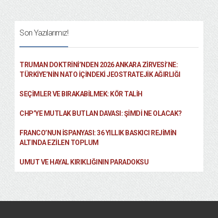
Son Yazılarımız!
TRUMAN DOKTRINI’NDEN 2026 ANKARA ZIRVESI’NE:
TÜRKIYE’NIN NATO İÇINDEKI JEOSTRATEJIK AĞIRLIĞI
SEÇIMLER VE BIRAKABILMEK: KÖR TALIH
CHP’YE MUTLAK BUTLAN DAVASI: ŞİMDİ NE OLACAK?
FRANCO’NUN İSPANYASI: 36 YILLIK BASKICI REJIMIN
ALTINDA EZILEN TOPLUM
UMUT VE HAYAL KIRIKLIĞININ PARADOKSU