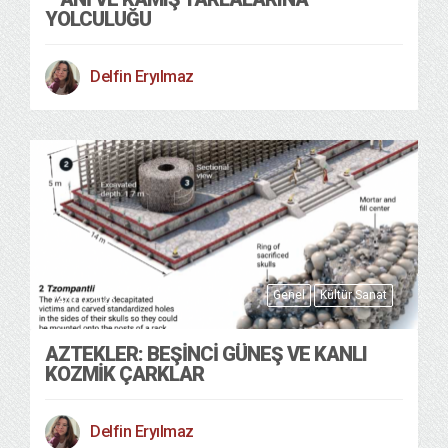
YOLCULUĞU
Delfin Eryılmaz
Genel
Kültür Sanat
24/01/2026
AZTEKLER: BEŞINCI GÜNEŞ VE KANLI
KOZMIK ÇARKLAR
Delfin Eryılmaz