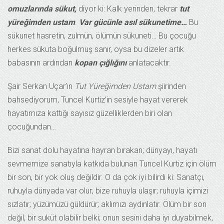
omuzlarında sükut,
diyor ki: Kalk yerinden, tekrar
tut
yüreğimden ustam
.
Var gücünle asıl sükunetime…
Bu
sükunet hasretin, zulmün, ölümün sükuneti… Bu çocuğu
herkes sükuta boğulmuş sanır, oysa bu dizeler artık
babasının ardından
kopan çığlığını
anlatacaktır.
Şair Serkan Uçar’ın
Tut Yüreğimden Ustam
şiirinden
bahsediyorum, Tuncel Kurtiz’in sesiyle hayat vererek
hayatımıza kattığı sayısız güzelliklerden biri olan
çocuğundan…
Bizi sanat dolu hayatına hayran bırakan; dünyayı, hayatı
sevmemize sanatıyla katkıda bulunan Tuncel Kurtiz için ölüm
bir son, bir yok oluş değildir. O da çok iyi bilirdi ki: Sanatçı,
ruhuyla dünyada var olur; bize ruhuyla ulaşır; ruhuyla içimizi
sızlatır; yüzümüzü güldürür; aklımızı aydınlatır. Ölüm bir son
değil, bir suküt olabilir belki; onun sesini daha iyi duyabilmek,