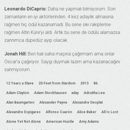
Leonardo DiCaprio:
Daha ne yapmalı bilmiyorum. Son
zamanların en iyi aktörlerinden. 4 kez adaylık almasına
rağmen hiç ödül kazanamadı. Bu sene sıkı rakiplerine
rağmen Altın Küre’yi aldı. Artık bu sene de ödülü alamazsa
zannımca düpedüz ayıp olacak.
Jonah Hill:
Ben halı saha maçına çağırmam ama onlar
Oscar’a çağırıyor. Saygı duymak lazım ama kazanacağını
sanmıyorum.
12 Years a Slave
20 Feet from Stardom
2013
86.
Adam Clayton
Adam Stockhausen
aday
Adruitha Lee
Alan Baumgarten
Alexander Payne
Alexandre Desplat
Alexandre Espigares
Alfonso Cuarón
Alice Baker
All Is Lost
Alone Yet Not Alone
American Hustle
Amy Adams