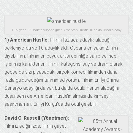
Türkiye’de 17 Ocak’ta vizyona giren American Hustle 10 dalda Oscar’a aday
1) American Hustle:
Filmin fazlaca adaylık alacağı
bekleniyordu ve 10 adaylık aldı. Oscar’a en yakın 2. film
diyebilirim. Filmin en büyük artısı derinliğe sahip ve ince
işlenmiş karakterleri. Filmin kategorisi suç ve dram olarak
geçse de sizi piyasadaki birçok komedi filminden daha
fazla güldüreceğini tahmin ediyorum. Filmin En İyi Orijinal
Senaryo adaylığı da var, bu dalda ödülü Her’ün alacağını
düşünsem de American Hustle’ın alması da kimseyi
şaşırtmamalı. En iyi Kurgu’da da ödül gelebilir.
David O. Russell (Yönetmen):
Filmi izlediğinizde, filmin gayet