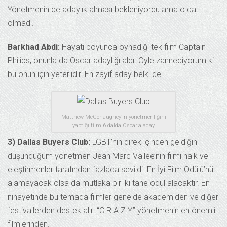
Yönetmenin de adaylık alması bekleniyordu ama o da
olmadı.
Barkhad Abdi:
Hayatı boyunca oynadığı tek film Captain
Philips, onunla da Oscar adaylığı aldı. Öyle zannediyorum ki
bu onun için yeterlidir. En zayıf aday belki de.
Matthew McConaughey’in yönetmenliğini
yaptığı film 6 dalda Oscar’a aday
3) Dallas Buyers Club:
LGBT’nin direk içinden geldiğini
düşündüğüm yönetmen Jean Marc Vallee’nin filmi halk ve
eleştirmenler tarafından fazlaca sevildi. En İyi Film Ödülü’nü
alamayacak olsa da mutlaka bir iki tane ödül alacaktır. En
nihayetinde bu temada filmler genelde akademiden ve diğer
festivallerden destek alır. “C.R.A.Z.Y.” yönetmenin en önemli
filmlerinden.