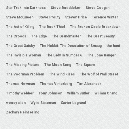
Star Trek Into Darkness
Steve Boeddeker
Steve Coogan
Steve McQueen
Steve Prouty
Steven Price
Terence Winter
The Act of Killing
The Book Thief
The Broken Circle Breakdown
The Croods
The Edge
The Grandmaster
The Great Beauty
The Great Gatsby
The Hobbit: The Desolation of Smaug
the hunt
The Invisible Woman
The Lady In Number 6
The Lone Ranger
The Missing Picture
The Moon Song
The Square
The Voorman Problem
The Wind Rises
The Wolf of Wall Street
Thomas Newman
Thomas Vinterberg
Tim Alexander
Timothy Webber
Tony Johnson
William Butler
William Chang
woody allen
Wylie Stateman
Xavier Legrand
Zachary Heinzerling