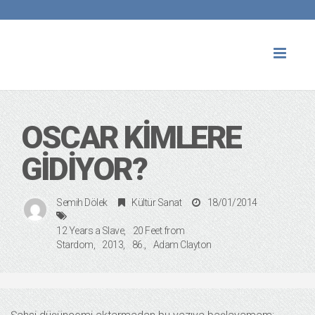
Toggl
naviga
OSCAR KIMLERE
GIDIYOR?
Semih Dölek
Kültür Sanat
18/01/2014
12 Years a Slave
20 Feet from
Stardom
2013
86.
Adam Clayton