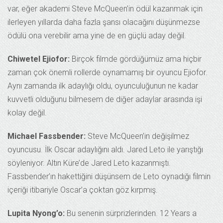
var, eğer akademi Steve McQueen’in ödül kazanmak için
ilerleyen yıllarda daha fazla şansı olacağını düşünmezse
ödülü ona verebilir ama yine de en güçlü aday değil.
Chiwetel Ejiofor:
Birçok filmde gördüğümüz ama hiçbir
zaman çok önemli rollerde oynamamış bir oyuncu Ejiofor.
Aynı zamanda ilk adaylığı oldu, oyunculuğunun ne kadar
kuvvetli olduğunu bilmesem de diğer adaylar arasında işi
kolay değil.
Michael Fassbender:
Steve McQueen’in değişilmez
oyuncusu. İlk Oscar adaylığını aldı. Jared Leto ile yarıştığı
söyleniyor. Altın Küre’de Jared Leto kazanmıştı.
Fassbender’ın hakettiğini düşünsem de Leto oynadığı filmin
içeriği itibariyle Oscar’a çoktan göz kırpmış.
Lupita Nyong’o:
Bu senenin sürprizlerinden. 12 Years a