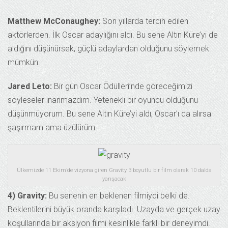
Matthew McConaughey:
Son yıllarda tercih edilen
aktörlerden. İlk Oscar adaylığını aldı. Bu sene Altın Küre’yi de
aldığını düşünürsek, güçlü adaylardan olduğunu söylemek
mümkün.
Jared Leto:
Bir gün Oscar Ödülleri’nde göreceğimizi
söyleseler inanmazdım. Yetenekli bir oyuncu olduğunu
düşünmüyorum. Bu sene Altın Küre’yi aldı, Oscar’ı da alırsa
şaşırmam ama üzülürüm.
Ülkemizde 11 Ekim’de vizyona giren Gravity 3 boyutlu bir film olarak 10 dalda
yarışacak
4) Gravity:
Bu senenin en beklenen filmiydi belki de.
Beklentilerini büyük oranda karşıladı. Uzayda ve gerçek uzay
koşullarında bir aksiyon filmi kesinlikle farklı bir deneyimdi.