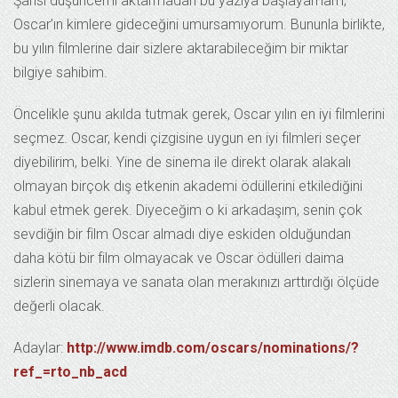
Şahsi düşüncemi aktarmadan bu yazıya başlayamam;
Oscar’ın kimlere gideceğini umursamıyorum. Bununla birlikte,
bu yılın filmlerine dair sizlere aktarabileceğim bir miktar
bilgiye sahibim.
Öncelikle şunu akılda tutmak gerek, Oscar yılın en iyi filmlerini
seçmez. Oscar, kendi çizgisine uygun en iyi filmleri seçer
diyebilirim, belki. Yine de sinema ile direkt olarak alakalı
olmayan birçok dış etkenin akademi ödüllerini etkilediğini
kabul etmek gerek. Diyeceğim o ki arkadaşım, senin çok
sevdiğin bir film Oscar almadı diye eskiden olduğundan
daha kötü bir film olmayacak ve Oscar ödülleri daima
sizlerin sinemaya ve sanata olan merakınızı arttırdığı ölçüde
değerli olacak.
Adaylar:
http://www.imdb.com/oscars/nominations/?
ref_=rto_nb_acd