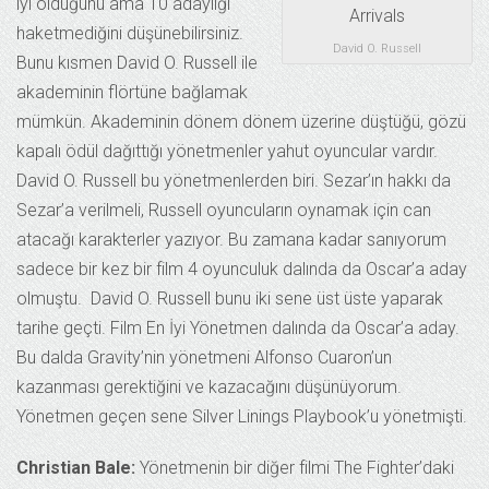
iyi olduğunu ama 10 adaylığı
haketmediğini düşünebilirsiniz.
David O. Russell
Bunu kısmen David O. Russell ile
akademinin flörtüne bağlamak
mümkün. Akademinin dönem dönem üzerine düştüğü, gözü
kapalı ödül dağıttığı yönetmenler yahut oyuncular vardır.
David O. Russell bu yönetmenlerden biri. Sezar’ın hakkı da
Sezar’a verilmeli, Russell oyuncuların oynamak için can
atacağı karakterler yazıyor. Bu zamana kadar sanıyorum
sadece bir kez bir film 4 oyunculuk dalında da Oscar’a aday
olmuştu. David O. Russell bunu iki sene üst üste yaparak
tarihe geçti. Film En İyi Yönetmen dalında da Oscar’a aday.
Bu dalda Gravity’nin yönetmeni Alfonso Cuaron’un
kazanması gerektiğini ve kazacağını düşünüyorum.
Yönetmen geçen sene Silver Linings Playbook’u yönetmişti.
Christian Bale:
Yönetmenin bir diğer filmi The Fighter’daki