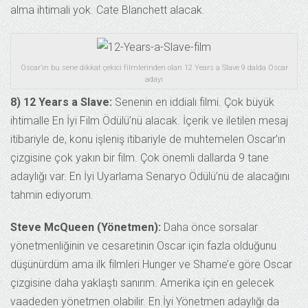
alma ihtimali yok. Cate Blanchett alacak.
Oscar’ın bu sene dikkat çekici filmlerinden olan 12 Years a Slave 9 dalda Oscar
adayı
8) 12 Years a Slave:
Senenin en iddialı filmi. Çok büyük
ihtimalle En İyi Film Ödülü’nü alacak. İçerik ve iletilen mesaj
itibariyle de, konu işleniş itibariyle de muhtemelen Oscar’ın
çizgisine çok yakın bir film. Çok önemli dallarda 9 tane
adaylığı var. En İyi Uyarlama Senaryo Ödülü’nü de alacağını
tahmin ediyorum.
Steve McQueen (Yönetmen):
Daha önce sorsalar
yönetmenliğinin ve cesaretinin Oscar için fazla olduğunu
düşünürdüm ama ilk filmleri Hunger ve Shame’e göre Oscar
çizgisine daha yaklaştı sanırım. Amerika için en gelecek
vaadeden yönetmen olabilir. En İyi Yönetmen adaylığı da