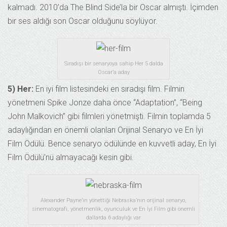
kalmadı. 2010’da The Blind Side’la bir Oscar almıştı. İçimden
bir ses aldığı son Oscar olduğunu söylüyor.
Sıradışı bir senaryoya sahip Her 5 dalda
Oscar’a aday
5) Her:
En iyi film listesindeki en sıradışı film. Filmin
yönetmeni Spike Jonze daha önce “Adaptation”, “Being
John Malkovich” gibi filmleri yönetmişti. Filmin toplamda 5
adaylığından en önemli olanları Orijinal Senaryo ve En İyi
Film Ödülü. Bence senaryo ödülünde en kuvvetli aday, En İyi
Film Ödülü’nü almayacağı kesin gibi.
Alexander Payne’in yönettiği Nebraska’nın orijinal senaryo,
sinematografi, yönetmenlik, oyunculuk ve En İyi Film gibi önemli
dallarda 6 adaylığı var