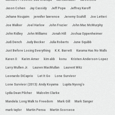
Jason Cohen
Jay Cassidy
Jeff Pope
Jeffrey Karoff
Jehane Noujaim
jennifer lawrence
Jeremy Scahill
Joe Letteri
Joe Walker
Joel Harlow
John Frazier
John Mac McMurphy
John Ridley
John Williams
Jonah Hill
Joshua Oppenheimer
Judi Dench
Judy Becker
Julia Roberts
June Squibb
Just Before Losing Everything
K.K. Barrett
Karama Has No Walls
Karen O
Karim Amer
kim aldı
konu
Kristen Anderson-Lopez
Larry Mullen Jr.
Lauren MacMullan
Laurent Witz
Leonardo DiCaprio
Let It Go
Lone Survivor
Lone Survivor (2013): Andy Koyama
Lupita Nyong'o
Lydia Dean Pilcher
Malcolm Clarke
Mandela: Long Walk to Freedom
Mark Gill
Mark Sanger
mark taylor
Martin Pensa
Martin Scorsese