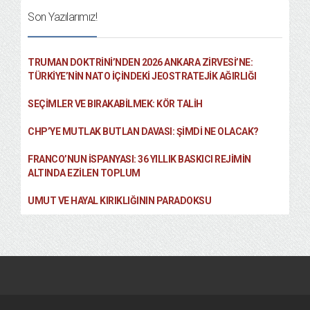
Son Yazılarımız!
TRUMAN DOKTRINI’NDEN 2026 ANKARA ZIRVESI’NE:
TÜRKIYE’NIN NATO İÇINDEKI JEOSTRATEJIK AĞIRLIĞI
SEÇIMLER VE BIRAKABILMEK: KÖR TALIH
CHP’YE MUTLAK BUTLAN DAVASI: ŞİMDİ NE OLACAK?
FRANCO’NUN İSPANYASI: 36 YILLIK BASKICI REJIMIN
ALTINDA EZILEN TOPLUM
UMUT VE HAYAL KIRIKLIĞININ PARADOKSU