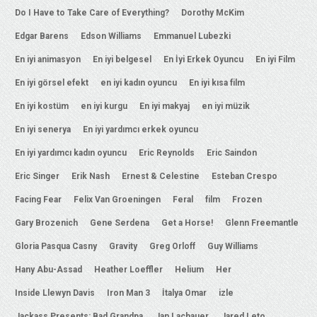
Do I Have to Take Care of Everything?
Dorothy McKim
Edgar Barens
Edson Williams
Emmanuel Lubezki
En iyi animasyon
En iyi belgesel
En İyi Erkek Oyuncu
En iyi Film
En iyi görsel efekt
en iyi kadın oyuncu
En iyi kısa film
En iyi kostüm
en iyi kurgu
En iyi makyaj
en iyi müzik
En iyi senerya
En iyi yardımcı erkek oyuncu
En iyi yardımcı kadın oyuncu
Eric Reynolds
Eric Saindon
Eric Singer
Erik Nash
Ernest & Celestine
Esteban Crespo
Facing Fear
Felix Van Groeningen
Feral
film
Frozen
Gary Brozenich
Gene Serdena
Get a Horse!
Glenn Freemantle
Gloria Pasqua Casny
Gravity
Greg Orloff
Guy Williams
Hany Abu-Assad
Heather Loeffler
Helium
Her
Inside Llewyn Davis
Iron Man 3
İtalya Omar
izle
Jackass Presents: Bad Grandpa
Jan Lachauer
Jared Leto