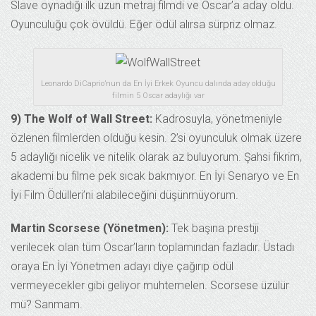
Slave oynadığı ilk uzun metraj filmdi ve Oscar’a aday oldu.
Oyunculuğu çok övüldü. Eğer ödül alırsa sürpriz olmaz.
Leonardo DiCaprio’nun da En İyi Erkek Oyuncu dalında aday olduğu
filmin 5 Oscar adaylığı var
9) The Wolf of Wall Street:
Kadrosuyla, yönetmeniyle
özlenen filmlerden olduğu kesin. 2’si oyunculuk olmak üzere
5 adaylığı nicelik ve nitelik olarak az buluyorum. Şahsi fikrim,
akademi bu filme pek sıcak bakmıyor. En İyi Senaryo ve En
İyi Film Ödülleri’ni alabileceğini düşünmüyorum.
Martin Scorsese (Yönetmen):
Tek başına prestiji
verilecek olan tüm Oscar’ların toplamından fazladır. Üstadı
oraya En İyi Yönetmen adayı diye çağırıp ödül
vermeyecekler gibi geliyor muhtemelen. Scorsese üzülür
mü? Sanmam.