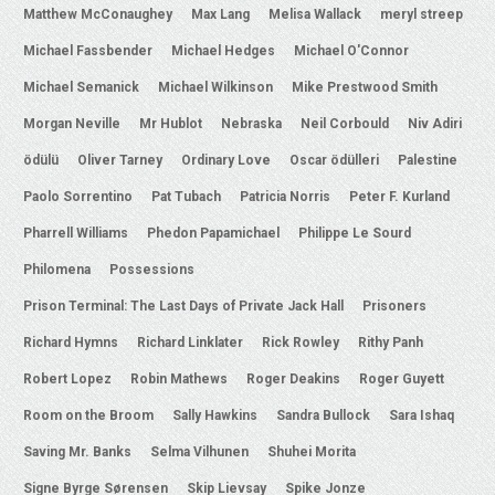
Matthew McConaughey
Max Lang
Melisa Wallack
meryl streep
Michael Fassbender
Michael Hedges
Michael O'Connor
Michael Semanick
Michael Wilkinson
Mike Prestwood Smith
Morgan Neville
Mr Hublot
Nebraska
Neil Corbould
Niv Adiri
ödülü
Oliver Tarney
Ordinary Love
Oscar ödülleri
Palestine
Paolo Sorrentino
Pat Tubach
Patricia Norris
Peter F. Kurland
Pharrell Williams
Phedon Papamichael
Philippe Le Sourd
Philomena
Possessions
Prison Terminal: The Last Days of Private Jack Hall
Prisoners
Richard Hymns
Richard Linklater
Rick Rowley
Rithy Panh
Robert Lopez
Robin Mathews
Roger Deakins
Roger Guyett
Room on the Broom
Sally Hawkins
Sandra Bullock
Sara Ishaq
Saving Mr. Banks
Selma Vilhunen
Shuhei Morita
Signe Byrge Sørensen
Skip Lievsay
Spike Jonze