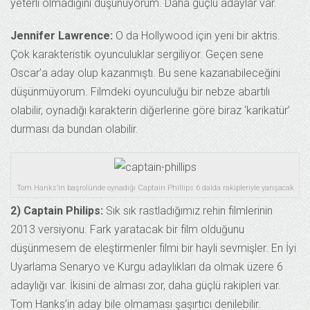
yeterli olmadığını düşünüyorum. Daha güçlü adaylar var.
Jennifer Lawrence:
O da Hollywood için yeni bir aktris.
Çok karakteristik oyunculuklar sergiliyor. Geçen sene
Oscar’a aday olup kazanmıştı. Bu sene kazanabileceğini
düşünmüyorum. Filmdeki oyunculuğu bir nebze abartılı
olabilir, oynadığı karakterin diğerlerine göre biraz ‘karikatür’
durması da bundan olabilir.
Tom Hanks’in başrolünde oynadığı Captain Phillips 6 dalda rakipleriyle yarışacak
2) Captain Philips:
Sık sık rastladığımız rehin filmlerinin
2013 versiyonu. Fark yaratacak bir film olduğunu
düşünmesem de eleştirmenler filmi bir hayli sevmişler. En İyi
Uyarlama Senaryo ve Kurgu adaylıkları da olmak üzere 6
adaylığı var. İkisini de alması zor, daha güçlü rakipleri var.
Tom Hanks’in aday bile olmaması şaşırtıcı denilebilir.