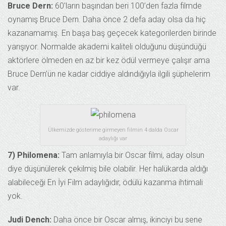
Bruce Dern:
60’ların başından beri 100’den fazla filmde
oynamış Bruce Dern. Daha önce 2 defa aday olsa da hiç
kazanamamış. En başa baş geçecek kategorilerden birinde
yarışıyor. Normalde akademi kaliteli olduğunu düşündüğü
aktörlere ölmeden en az bir kez ödül vermeye çalışır ama
Bruce Dern’ün ne kadar ciddiye aldındığıyla ilgili şüphelerim
var.
Ülkemizde gösterime girmeyen filmin 4 dalda Oscar
adaylığı var
7)
Philomena:
Tam anlamıyla bir Oscar filmi, aday olsun
diye düşünülerek çekilmiş bile olabilir. Her halükarda aldığı
alabileceği En İyi Film adaylığıdır, ödülü kazanma ihtimali
yok.
Judi Dench:
Daha önce bir Oscar almış, ikinciyi bu sene