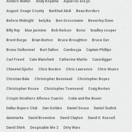
Anders Walter
Andy Koyama
Aquel no era yo
August: Osage County
Barkhad Abdi
Beau Borders
Before Midnight
belçika
Ben Grossmann
Beverley Dunn
Billy Ray
blue jasmine
Bob Nelson
Bono
bradley cooper
Brent Burge
Brian Burton
Bruce Broughton
Bruce Der
Bruno Delbonnel
Burt Dalton
Camboçya
Captain Phillips
Carl Freed
Cate Blanchett
Catherine Martin
Cavedigger
Chiwetel Ejiofor
Chris Burdon
Chris Lawrence
Chris Munro
Christian Bale
Christopher Benstead
Christopher Boyes
Christopher Rouse
Christopher Townsend
Craig Borten
Crispin Struthers Alfonso Cuarón
Cutie and the Boxer
Dallas Buyers Club
Dan Golden
Daniel Sousa
Daniel Sudick
danimarka
David Brownlow
David Clayton
David O. Russell
David Shirk
Despicable Me 2
Dirty Wars