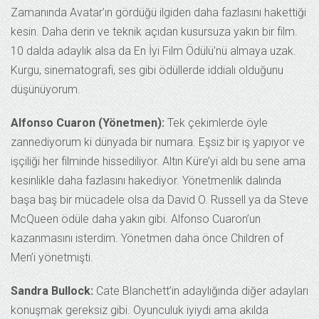
Zamanında Avatar’ın gördüğü ilgiden daha fazlasını hakettiği
kesin. Daha derin ve teknik açıdan kusursuza yakın bir film.
10 dalda adaylık alsa da En İyi Film Ödülü’nü almaya uzak.
Kurgu, sinematografi, ses gibi ödüllerde iddialı olduğunu
düşünüyorum.
Alfonso Cuaron (Yönetmen):
Tek çekimlerde öyle
zannediyorum ki dünyada bir numara. Eşsiz bir iş yapıyor ve
işçiliği her filminde hissediliyor. Altın Küre’yi aldı bu sene ama
kesinlikle daha fazlasını hakediyor. Yönetmenlik dalında
başa baş bir mücadele olsa da David O. Russell ya da Steve
McQueen ödüle daha yakın gibi. Alfonso Cuaron’un
kazanmasını isterdim. Yönetmen daha önce Children of
Men’i yönetmişti.
Sandra Bullock:
Cate Blanchett’in adaylığında diğer adayları
konuşmak gereksiz gibi. Oyunculuk iyiydi ama akılda