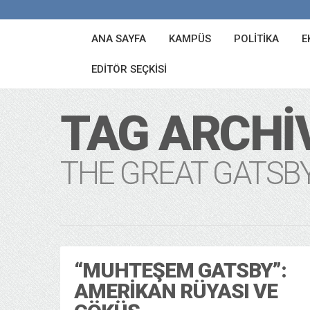
ANA SAYFA
KAMPÜS
POLITIKA
E
EDITÖR SEÇKISI
TAG ARCHI
THE GREAT GATSB
“MUHTEŞEM GATSBY”:
AMERIKAN RÜYASI VE