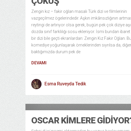
ÇÖKÜŞ
Zengin kız – fakir oğlan masalı Türk dizi ve filmlerinin
vazgeçilmez ögelerindedir. Aşkın imkânsızlığının artma
reytingi de artırıyor olsa gerek, bugün pek çok diziye aşı
dozda sınıf farklılığı sosu ekleniyor. İsmi bundan ibaret
bir dizi bile geçti ekranlardan: Zengin Kız Fakir Oğlan. Bu
komediye yoğunlaşarak örneklerinden sıyrılsa da, diğer
baktığımızda durum pek de
DEVAMI
Esma Ruveyda Tedik
Kültür
18/01/2014
OSCAR KIMLERE GIDIYOR