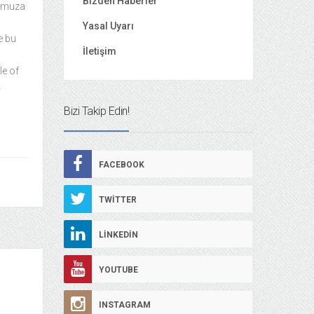
Bizden Haberler
ğumuza
Yasal Uyarı
e bu
İletişim
le of
ş
Bizi Takip Edin!
FACEBOOK
TWITTER
LINKEDIN
YOUTUBE
INSTAGRAM