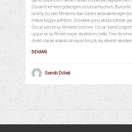
Şahsi düşüncemi aktarmadan bu yazıya başlayamam;
Oscar’ın kimlere gideceğini umursamıyorum. Bununla
birlikte, bu yılın filmlerine dair sizlere aktarabileceğim bir
miktar bilgiye sahibim. Öncelikle şunu akılda tutmak ger
Oscar yılın en iyi filmlerini seçmez. Oscar, kendi çizgisi
uygun en iyi filmleri seçer diyebilirim, belki. Yine de sine
direkt olarak alakalı olmayan birçok dış etkenin akadem
DEVAMI
Semih Dölek