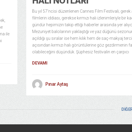
HALI NOTLARI
Bu yıl 57’ncisi düzenlenen Cannes Film Festivali; gerek
filmlerin iddiası, gerekse kırmızı halı izlenimleriyle bir k
ek,
gündür hepimizin takip ettiği haberler arasında yer alıyo
ne
Mezuniyet balolarının yaklaştığı ve yaz düğünü sezon
ma ile
açıldığı şu sıralar ise hem kılık hem de saç-makyaj terci
i
açısından kırmızı halı görüntülerine göz gezdirmenin fa
olabileceğini düşündük. Şüphesiz festivalin en çarpıcı
DEVAMI
Pınar Aytaş
DİĞER