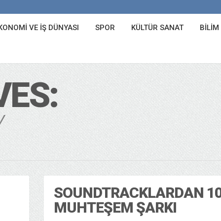
KONOMI VE İŞ DÜNYASI
SPOR
KÜLTÜR SANAT
BILIM
VES:
Y
SOUNDTRACKLARDAN 1
MUHTEŞEM ŞARKI