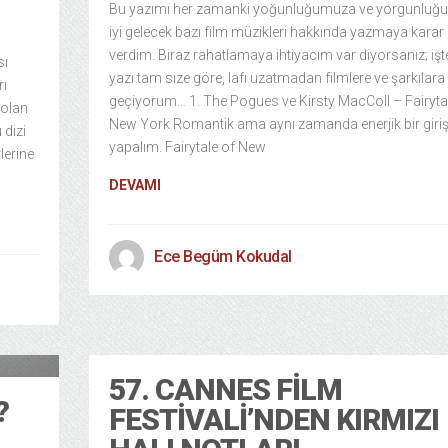
Bu yazımı her zamanki yoğunluğumuza ve yorgunlu
iyi gelecek bazı film müzikleri hakkında yazmaya karar
verdim. Biraz rahatlamaya ihtiyacım var diyorsanız; işt
sı
yazı tam size göre, lafı uzatmadan filmlere ve şarkılara
rı
geçiyorum… 1. The Pogues ve Kirsty MacColl – Fairyta
 olan
New York Romantik ama aynı zamanda enerjik bir giri
 dizi
yapalım. Fairytale of New
lerine
DEVAMI
Ece Begüm Kokudal
 Sanat
57. CANNES FILM
?
FESTIVALI’NDEN KIRMIZI