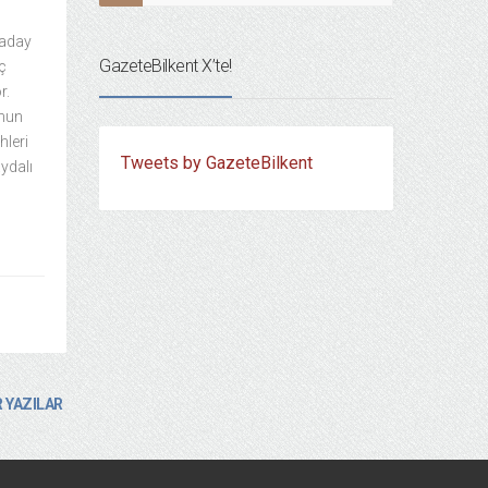
 aday
GazeteBilkent X’te!
aç
r.
unun
hleri
Tweets by GazeteBilkent
ydalı
 YAZILAR