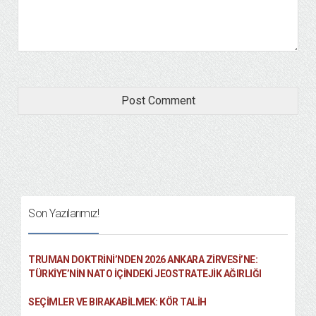
Son Yazılarımız!
TRUMAN DOKTRINI’NDEN 2026 ANKARA ZIRVESI’NE:
TÜRKIYE’NIN NATO İÇINDEKI JEOSTRATEJIK AĞIRLIĞI
SEÇIMLER VE BIRAKABILMEK: KÖR TALIH