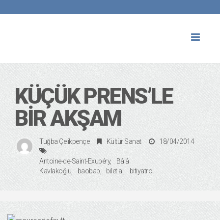
Toggl
naviga
KÜÇÜK PRENS’LE
BIR AKŞAM
Tuğba Çelikpençe
Kültür Sanat
18/04/2014
Antoine-de-Saint-Exupéry
Bâlâ
Kavlakoğlu
baobap
bilet al
bitiyatro