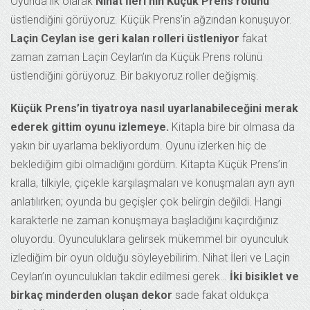
Oyunda ilk olarak
Nihat İleri’nin Küçük Prens rolünü
üstlendiğini görüyoruz. Küçük Prens’in ağzından konuşuyor.
Laçin Ceylan ise geri kalan rolleri üstleniyor
fakat
zaman zaman Laçin Ceylan’ın da Küçük Prens rolünü
üstlendiğini görüyoruz. Bir bakıyoruz roller değişmiş.
Küçük Prens’in tiyatroya nasıl uyarlanabileceğini merak
ederek gittim oyunu izlemeye.
Kitapla bire bir olmasa da
yakın bir uyarlama bekliyordum. Oyunu izlerken hiç de
beklediğim gibi olmadığını gördüm. Kitapta Küçük Prens’in
kralla, tilkiyle, çiçekle karşılaşmaları ve konuşmaları ayrı ayrı
anlatılırken; oyunda bu geçişler çok belirgin değildi. Hangi
karakterle ne zaman konuşmaya başladığını kaçırdığınız
oluyordu. Oyunculuklara gelirsek mükemmel bir oyunculuk
izlediğim bir oyun olduğu söyleyebilirim. Nihat İleri ve Laçin
Ceylan’ın oyunculukları takdir edilmesi gerek…
İki bisiklet ve
birkaç minderden oluşan dekor
sade fakat oldukça