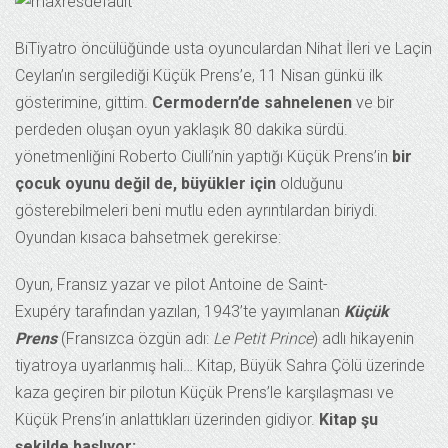
BiTiyatro öncülüğünde usta oyunculardan Nihat İleri ve Laçin
Ceylan’ın sergilediği Küçük Prens’e, 11 Nisan günkü ilk
gösterimine, gittim.
Cermodern’de sahnelenen
ve bir
perdeden oluşan oyun yaklaşık 80 dakika sürdü.
yönetmenliğini Roberto Ciulli’nin yaptığı Küçük Prens’in
bir
çocuk oyunu değil de, büyükler için
olduğunu
gösterebilmeleri beni mutlu eden ayrıntılardan biriydi.
Oyundan kısaca bahsetmek gerekirse:
Oyun, Fransız yazar ve pilot Antoine de Saint-
Exupéry tarafından yazılan, 1943’te yayımlanan
Küçük
Prens
(Fransızca özgün adı:
Le Petit Prince
) adlı hikayenin
tiyatroya uyarlanmış hali… Kitap, Büyük Sahra Çölü üzerinde
kaza geçiren bir pilotun Küçük Prens’le karşılaşması ve
Küçük Prens’in anlattıkları üzerinden gidiyor.
Kitap şu
şekilde başlıyor: