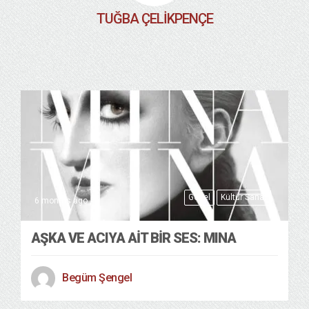
TUĞBA ÇELIKPENÇE
Genel
Kültür Sanat
6 months ago
AŞKA VE ACIYA AIT BIR SES: MINA
Begüm Şengel