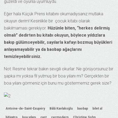
güzeldi ve oyunla uyumluydu.
Eğer hala Küçük Prens kitabını okumadıysanız mutlaka
okuyun derim! Kesinlikle bir çocuk kitabı olarak
bakılmaması gerekiyor.
Hüzünle biten, “herkes delirmiş
olmalı” dedirten bu kitabı okuyun, böylece yıldızlara
bakıp gülümseyebilir, sayılarla kafayı bozmuş büyükleri
anlayamayabilir ya da baobap ağaçlarını
temizleyebilirsiniz.
Not: Resme tekrar bakın sevgili okurlar: Ne görüyorsunuz bir
şapka mı yoksa fil yutmuş bir boa yılanı mı? Gerçekten bir
boa yılanı görmeniz için bunu mu göstermemiz gerek size?
Antoine-de-Saint-Exupéry
Bâlâ Kavlakoğlu
baobap
bilet al
bitiyatro
boa yılanı
cast
cermodern
Christine Sohn