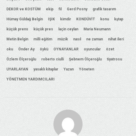
DEKOR ve KOSTÜM
ekip
fil
Gerd Posny
grafik tasarım
Hümay Güldağ Belgin
IŞIK
kimdir
KONDÜVİT
konu
kştap
küçük prens
küçük pres
laçin ceylan
Maria Neumann
Metin Belgin
milli eğitim
müzik
nasıl
ne zaman
nihat ileri
oku
Önder Ay
öykü
OYNAYANLAR
oyuncular
özet
Özlem Ölçeroğlu
roberto ciulli
Şebnem Ölçeroğlu
tiyatrosu
UYARLAYAN
yasaklı kitaplar
Yazan
Yöneten
YÖNETMEN YARDIMCILARI