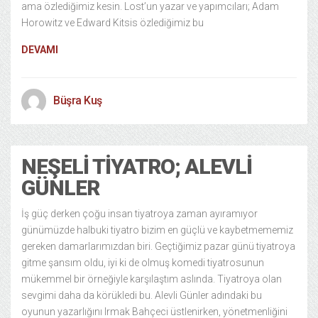
ama özlediğimiz kesin. Lost’un yazar ve yapımcıları; Adam
Horowitz ve Edward Kitsis özlediğimiz bu
DEVAMI
Büşra Kuş
NEŞELI TIYATRO; ALEVLI
GÜNLER
İş güç derken çoğu insan tiyatroya zaman ayıramıyor
günümüzde halbuki tiyatro bizim en güçlü ve kaybetmememiz
gereken damarlarımızdan biri. Geçtiğimiz pazar günü tiyatroya
gitme şansım oldu, iyi ki de olmuş komedi tiyatrosunun
mükemmel bir örneğiyle karşılaştım aslında. Tiyatroya olan
sevgimi daha da körükledi bu. Alevli Günler adındaki bu
oyunun yazarlığını Irmak Bahçeci üstlenirken, yönetmenliğini