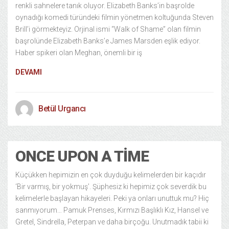
renkli sahnelere tanık oluyor. Elizabeth Banks’in başrolde
oynadığı komedi türündeki filmin yönetmen koltuğunda Steven
Brill’i görmekteyiz. Orjinal ismi “Walk of Shame” olan filmin
başrolünde Elizabeth Banks’e James Marsden eşlik ediyor.
Haber spikeri olan Meghan, önemli bir iş
DEVAMI
Betül Urgancı
ONCE UPON A TIME
Küçükken hepimizin en çok duyduğu kelimelerden bir kaçıdır
‘Bir varmış, bir yokmuş’. Şüphesiz ki hepimiz çok severdik bu
kelimelerle başlayan hikayeleri. Peki ya onları unuttuk mu? Hiç
sanmıyorum… Pamuk Prenses, Kırmızı Başlıklı Kız, Hansel ve
Gretel, Sindrella, Peterpan ve daha birçoğu. Unutmadık tabii ki