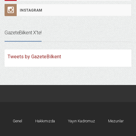
INSTAGRAM
GazeteBilkent X’te!
Tweets by GazeteBilkent
Genel
Hakkımızda
Yayın Kadromuz
Mezunlar