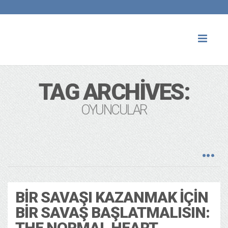
Toggl
naviga
TAG ARCHIVES:
OYUNCULAR
BIR SAVAŞI KAZANMAK İÇIN
BIR SAVAŞ BAŞLATMALISIN:
THE NORMAL HEART