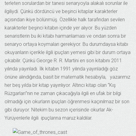
terleten sorulardan bir tanesi senaryoyla alakalı sorunlar ile
ilgiliydi. Çünkü dördüncü ve beşinci kitaplar karakterler
açısından ikiye bölünmüş. Özellikle halk tarafından sevilen
karakterler beşinci kitabın içinde yer alıyor. Bu yüzden
senaristlerin bu iki kitabı harmanlaması ve ondan sonra bir
senaryo ortaya koymaları gerekiyor. Bu durumdaysa kitabı
okuyanların içerikle ilgili ipuçları yemesi gibi bir durum ortaya
çıkabilir. Çünkü George R. R. Martini en son kitabını 2011
yılında yayınladı. İlk kitabın 1991 yılında yayınladığı göz
önüne alındığında, basit bir matematik hesabıyla, yazarımız
her beş yılda bir kitap yayınlıyor. Altıncı kitap olan “Kış
Rüzgarları”nın ne zaman çıkacağıyla ilgili en ufak bir bilgi
olmadığı için okurların ipuçları öğrenmesi kaçınılmaz bir son
gibi duruyor. Nitekim bu sezon içerisinde okurlar Ak-
Yürüyenlerle ilgili ipuçlarına maruz kaldılar.