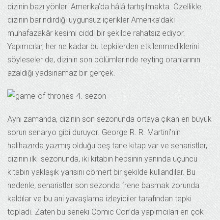
dizinin bazı yönleri Amerika’da hâlâ tartışılmakta. Özellikle,
dizinin barındırdığı uygunsuz içerikler Amerika’daki
muhafazakâr kesimi ciddi bir şekilde rahatsız ediyor.
Yapımcılar, her ne kadar bu tepkilerden etkilenmediklerini
söyleseler de, dizinin son bölümlerinde reyting oranlarının
azaldığı yadsınamaz bir gerçek.
Aynı zamanda, dizinin son sezonunda ortaya çıkan en büyük
sorun senaryo gibi duruyor. George R. R. Martini’nin
halihazırda yazmış olduğu beş tane kitap var ve senaristler,
dizinin ilk sezonunda, iki kitabın hepsinin yanında üçüncü
kitabın yaklaşık yarısını cömert bir şekilde kullandılar. Bu
nedenle, senaristler son sezonda frene basmak zorunda
kaldılar ve bu ani yavaşlama izleyiciler tarafından tepki
topladı. Zaten bu seneki Comic Con’da yapımcıları en çok