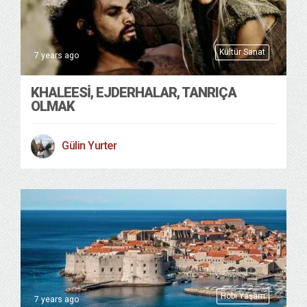
Kültür Sanat
7 years ago
KHALEESI, EJDERHALAR, TANRIÇA
OLMAK
Gülin Yurter
Hobi Yaşam
7 years ago