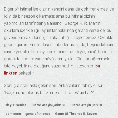
Diğer bir ihtimal ise dizinin kendini daha da çok frenlemesi ve
iki yılda bir sezon çıkarması; ama bu ihtimal dizinin
yapımcıları tarafından yalanlandı. George R. R. Martini
okurlara içerikle ilgili ayrıntılar hakkında garanti verse de; bu
güvencenin okurların içini rahatlattığını söylenemez. Özellikle
geçen gün internete düşen haberler arasında, beşinci kitabın
içinde yer alan bir olayın çekiminde sıkıntı yaşandığı haberini
gördükten sonra iyice hâyâllerim yıkıldı. Okurlar öğrenmek
istemeyebilir ne olduğunu yazamadım. İsteyenler
bu
linkten
bakabilir.
Sonuç olarak akla gelen soru Ankaralıların tabiriyle şu:
“Başkan, ne olacak bu Game of Thrones’ un hali?”
ak yürüyenler
Buz ve Ateşin Şarkısı 6
Buz Ve Ateşin Şsrkısı
comiccon
game of thrones
Game Of Thrones 5. Sezon