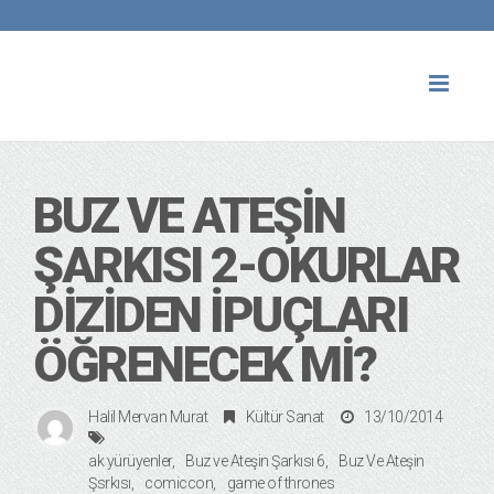
Toggl
naviga
BUZ VE ATEŞIN
ŞARKISI 2-OKURLAR
DIZIDEN İPUÇLARI
ÖĞRENECEK MI?
Halil Mervan Murat
Kültür Sanat
13/10/2014
ak yürüyenler
Buz ve Ateşin Şarkısı 6
Buz Ve Ateşin
Şsrkısı
comiccon
game of thrones