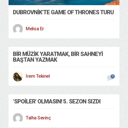
DUBROVNIK’TE GAME OF THRONES TURU
Melisa Er
BIR MÜZIK YARATMAK, BIR SAHNEYI
BAŞTAN YAZMAK
İrem Tekinel
1
‘SPOILER’ OLMASIN! 5. SEZON SIZDI
Talha Sevinç