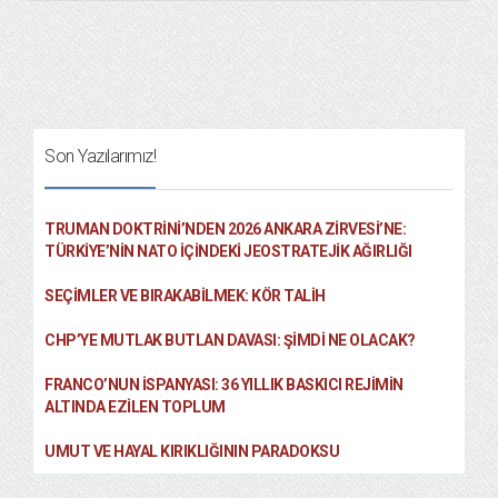
Son Yazılarımız!
TRUMAN DOKTRINI’NDEN 2026 ANKARA ZIRVESI’NE:
TÜRKIYE’NIN NATO İÇINDEKI JEOSTRATEJIK AĞIRLIĞI
SEÇIMLER VE BIRAKABILMEK: KÖR TALIH
CHP’YE MUTLAK BUTLAN DAVASI: ŞİMDİ NE OLACAK?
FRANCO’NUN İSPANYASI: 36 YILLIK BASKICI REJIMIN
ALTINDA EZILEN TOPLUM
UMUT VE HAYAL KIRIKLIĞININ PARADOKSU