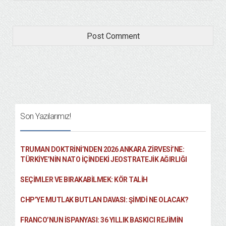
Son Yazılarımız!
TRUMAN DOKTRINI’NDEN 2026 ANKARA ZIRVESI’NE:
TÜRKIYE’NIN NATO İÇINDEKI JEOSTRATEJIK AĞIRLIĞI
SEÇIMLER VE BIRAKABILMEK: KÖR TALIH
CHP’YE MUTLAK BUTLAN DAVASI: ŞİMDİ NE OLACAK?
FRANCO’NUN İSPANYASI: 36 YILLIK BASKICI REJIMIN