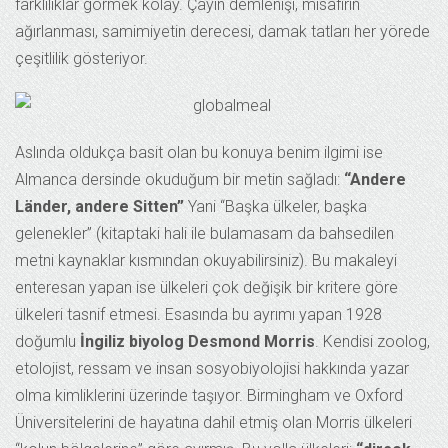
farklılıklar görmek kolay. Çayın demlenişi, misafirin
ağırlanması, samimiyetin derecesi, damak tatları her yörede
çeşitlilik gösteriyor.
Aslında oldukça basit olan bu konuya benim ilgimi ise
Almanca dersinde okuduğum bir metin sağladı:
“Andere
Länder, andere Sitten”
Yani “Başka ülkeler, başka
gelenekler” (kitaptaki hali ile bulamasam da bahsedilen
metni kaynaklar kısmından okuyabilirsiniz). Bu makaleyi
enteresan yapan ise ülkeleri çok değişik bir kritere göre
ülkeleri tasnif etmesi. Esasında bu ayrımı yapan 1928
doğumlu
İngiliz biyolog Desmond Morris
. Kendisi zoolog,
etolojist, ressam ve insan sosyobiyolojisi hakkında yazar
olma kimliklerini üzerinde taşıyor. Birmingham ve Oxford
Üniversitelerini de hayatına dahil etmiş olan Morris ülkeleri