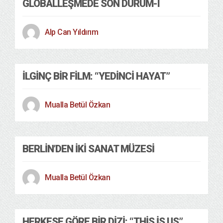
GLOBALLEŞMEDE SON DURUM-I
Alp Can Yıldırım
İLGINÇ BIR FILM: “YEDINCI HAYAT”
Mualla Betül Özkan
BERLIN’DEN İKI SANAT MÜZESI
Mualla Betül Özkan
HERKESE GÖRE BIR DIZI: “THIS IS US”