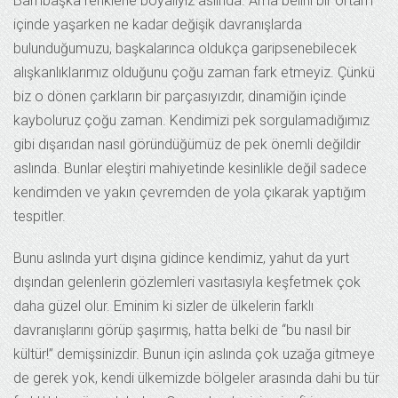
Bambaşka renklerle boyalıyız aslında. Ama belirli bir ortam
içinde yaşarken ne kadar değişik davranışlarda
bulunduğumuzu, başkalarınca oldukça garipsenebilecek
alışkanlıklarımız olduğunu çoğu zaman fark etmeyiz. Çünkü
biz o dönen çarkların bir parçasıyızdır, dinamiğin içinde
kayboluruz çoğu zaman. Kendimizi pek sorgulamadığımız
gibi dışarıdan nasıl göründüğümüz de pek önemli değildir
aslında. Bunlar eleştiri mahiyetinde kesinlikle değil sadece
kendimden ve yakın çevremden de yola çıkarak yaptığım
tespitler.
Bunu aslında yurt dışına gidince kendimiz, yahut da yurt
dışından gelenlerin gözlemleri vasıtasıyla keşfetmek çok
daha güzel olur. Eminim ki sizler de ülkelerin farklı
davranışlarını görüp şaşırmış, hatta belki de “bu nasıl bir
kültür!” demişsinizdir. Bunun için aslında çok uzağa gitmeye
de gerek yok, kendi ülkemizde bölgeler arasında dahi bu tür