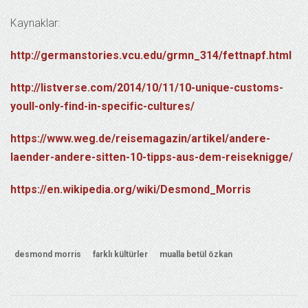
Kaynaklar:
http://germanstories.vcu.edu/grmn_314/fettnapf.html
http://listverse.com/2014/10/11/10-unique-customs-
youll-only-find-in-specific-cultures/
https://www.weg.de/reisemagazin/artikel/andere-
laender-andere-sitten-10-tipps-aus-dem-reiseknigge/
https://en.wikipedia.org/wiki/Desmond_Morris
desmond morris
farklı kültürler
mualla betül özkan