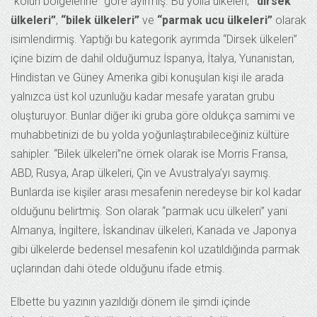
“kolun bölgelerine” göre ayırmış. Bu yolla ülkeleri;
“dirsek
ülkeleri”
,
“bilek ülkeleri”
ve
“parmak ucu ülkeleri”
olarak
isimlendirmiş. Yaptığı bu kategorik ayrımda “Dirsek ülkeleri”
içine bizim de dahil olduğumuz İspanya, İtalya, Yunanistan,
Hindistan ve Güney Amerika gibi konuşulan kişi ile arada
yalnızca üst kol uzunluğu kadar mesafe yaratan grubu
oluşturuyor. Bunlar diğer iki gruba göre oldukça samimi ve
muhabbetinizi de bu yolda yoğunlaştırabileceğiniz kültüre
sahipler. “Bilek ülkeleri”ne örnek olarak ise Morris Fransa,
ABD, Rusya, Arap ülkeleri, Çin ve Avustralya’yı saymış.
Bunlarda ise kişiler arası mesafenin neredeyse bir kol kadar
olduğunu belirtmiş. Son olarak “parmak ucu ülkeleri” yani
Almanya, İngiltere, İskandinav ülkeleri, Kanada ve Japonya
gibi ülkelerde bedensel mesafenin kol uzatıldığında parmak
uçlarından dahi ötede olduğunu ifade etmiş.
Elbette bu yazının yazıldığı dönem ile şimdi içinde