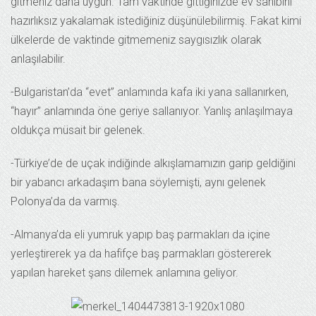
gitmeniz daha uygun. Tam vaktinde gittiğinizde ev sahibini
hazırlıksız yakalamak istediğiniz düşünülebilirmiş. Fakat kimi
ülkelerde de vaktinde gitmemeniz saygısızlık olarak
anlaşılabilir.
-Bulgaristan’da “evet” anlamında kafa iki yana sallanırken,
“hayır” anlamında öne geriye sallanıyor. Yanlış anlaşılmaya
oldukça müsait bir gelenek.
-Türkiye’de de uçak indiğinde alkışlamamızın garip geldiğini
bir yabancı arkadaşım bana söylemişti, aynı gelenek
Polonya’da da varmış.
-Almanya’da eli yumruk yapıp baş parmakları da içine
yerleştirerek ya da hafifçe baş parmakları göstererek
yapılan hareket şans dilemek anlamına geliyor.