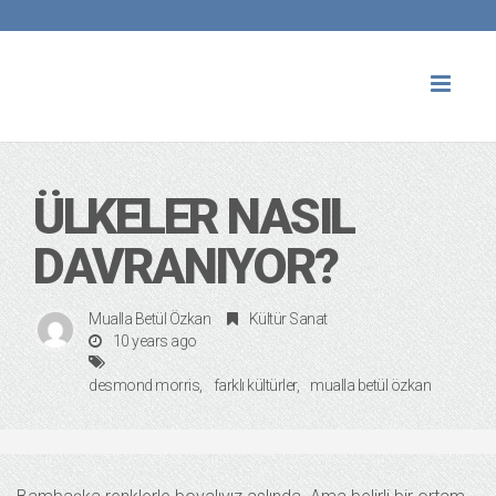
Toggl
naviga
ÜLKELER NASIL
DAVRANIYOR?
Mualla Betül Özkan
Kültür Sanat
10 years ago
desmond morris
farklı kültürler
mualla betül özkan