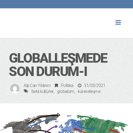
Toggl
naviga
GLOBALLEŞMEDE
SON DURUM-I
Alp Can Yıldırım
Politika
31/03/2021
farklı kültürler
globalizm
küreselleşme