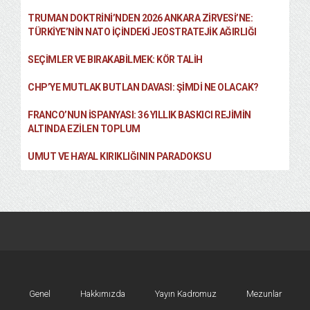
TRUMAN DOKTRINI’NDEN 2026 ANKARA ZIRVESI’NE:
TÜRKIYE’NIN NATO İÇINDEKI JEOSTRATEJIK AĞIRLIĞI
SEÇIMLER VE BIRAKABILMEK: KÖR TALIH
CHP’YE MUTLAK BUTLAN DAVASI: ŞİMDİ NE OLACAK?
FRANCO’NUN İSPANYASI: 36 YILLIK BASKICI REJIMIN
ALTINDA EZILEN TOPLUM
UMUT VE HAYAL KIRIKLIĞININ PARADOKSU
Genel
Hakkımızda
Yayın Kadromuz
Mezunlar