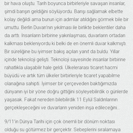
bir hava oluştu. Tarih boyunca birbirleriyle savaşan insanlar,
şimdi barışın geldiğini söylüyordu. Barışı sağlamak elbette
kolay değildi ama bunun için adımlar atıldığını görmek bile bir
umuttu. Berlin Duvarı’nın yıkılması ile birlikte beklentiler daha
da arttı. İnsanların birbirine yakınlaşması, duvarların ortadan
kalkması bekleniyordu ki belki de en önemli duvar kalkmıştı.
Bir süreliğine bu iyimser bakış açıları yanıt da buldu. Yıllar
içinde teknoloji gelişti. Teknoloji sayesinde insanlar birbirine
rahatlıkla ulaşabilir hale geldi. Ülkelerarası ticaret hacmi
büyüdü ve artık tüm ülkeler birbirleriyle ticaret yapabilme
olanağına sahipti. İyimser bir çerçeveden baktığımızda
dünyanın iyi bir yöne doğru gittiğini söyleyebilirdik o günlerde
yaşasak. Fakat nereden bilebilirdik 11 Eylül Saldırılarının
gerçekleşeceğini ve duvarların yeniden inşa edileceğini…
9/11’in Dünya Tarihi için çok önemli bir dönüm noktası
olduğu su götürmez bir gerçektir. Sebeplerini sıralamaya