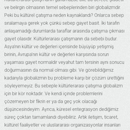
ve belirgin olmasının temel sebeplerinden biri globalizmdir.
Peki bu kültürel çatışma neden kaynaklandı? Onlarca sebep
sıralamaya gerek yok çünkü sebep gayet basit. İki tarafın
anlaşamadığı durumlarda taraflar arasında çatışma çıkması
gayet olasıdır. Kültürlerarası çatışmanın da sebebi budur.
Asya’nın kültür ve değerleri içerisinde büyüyüp yetişmiş
birinin, Avrupa’nın kültür ve değerleri karşısında sorun
yaşaması gayet normaldir veyahut tam tersinin aynı sonucu
doğurmasının da normal olması gibi. Ve görebildiğimiz
kadarıyla globalizmin bu probleme karşı bir çözüm ürettiğini
söyleyemeyiz. Bu sebeple kültürlerarası çatışma globalizm
için bir kör noktadır. Ve kendi içinde problemlerini
çözemeyen bir fikrin er ya da geç yok olacağı
düşüncesindeyim. Ayrıca, küresel entegrasyon dediğimiz
süreç çoktan tamamlandı diyebiliriz. Artık iletişim, ticaret,
kültürel faaliyetler ve uluslararası organizasyonlar insanları