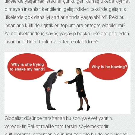
ülkelerde yaşamak istediler çünkü geri kalmış ülkede kıymeti
olmayan insanlar, kendilerini geliştirdikleri takdirde gelişmiş
ülkelerde çok daha iyi şartlar altında yaşayabilirdi. Peki bu
insanların kültürleri gittikleri toplumlara entegre olabildi mi?
Ya da ülkelerinde iç savaş yaşayıp başka ülkelere göç eden
insanlar gittikleri topluma entegre olabildi mi?
Globalist düşünce taraftarları bu soruya evet yanıtını
verecektir. Fakat realite tam tersini söylemektedir.
Kültürlerarası çatışmanın günümüzde bile bu derece şiddetli