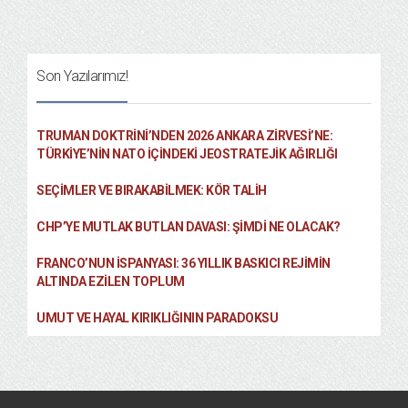
Son Yazılarımız!
TRUMAN DOKTRINI’NDEN 2026 ANKARA ZIRVESI’NE:
TÜRKIYE’NIN NATO İÇINDEKI JEOSTRATEJIK AĞIRLIĞI
SEÇIMLER VE BIRAKABILMEK: KÖR TALIH
CHP’YE MUTLAK BUTLAN DAVASI: ŞİMDİ NE OLACAK?
FRANCO’NUN İSPANYASI: 36 YILLIK BASKICI REJIMIN
ALTINDA EZILEN TOPLUM
UMUT VE HAYAL KIRIKLIĞININ PARADOKSU