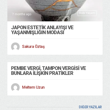
Hobi Yaşam
7 months ago
JAPON ESTETİK ANLAYIŞI VE
YAŞANMIŞLIĞIN MODASI
Sakura Öztaş
PEMBE VERGİ, TAMPON VERGİSİ VE
BUNLARA İLİŞKİN PRATİKLER
Meltem Uzun
DİĞER YAZILAR