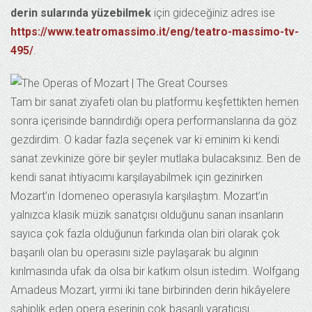
derin sularında yüzebilmek
için gideceğiniz adres ise
https://www.teatromassimo.it/eng/teatro-massimo-tv-
495/
.
Tam bir sanat ziyafeti olan bu platformu keşfettikten hemen
sonra içerisinde barındırdığı opera performanslarına da göz
gezdirdim. O kadar fazla seçenek var ki eminim ki kendi
sanat zevkinize göre bir şeyler mutlaka bulacaksınız. Ben de
kendi sanat ihtiyacımı karşılayabilmek için gezinirken
Mozart’ın Idomeneo operasıyla karşılaştım. Mozart’ın
yalnızca klasik müzik sanatçısı olduğunu sanan insanların
sayıca çok fazla olduğunun farkında olan biri olarak çok
başarılı olan bu operasını sizle paylaşarak bu algının
kırılmasında ufak da olsa bir katkım olsun istedim. Wolfgang
Amadeus Mozart, yirmi iki tane birbirinden derin hikâyelere
sahiplik eden opera eserinin çok başarılı yaratıcısı.