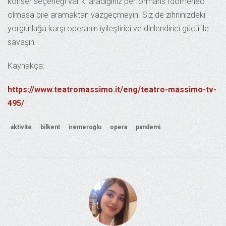
konser seçeneği var ki aradığınız performans Idomeneo
olmasa bile aramaktan vazgeçmeyin. Siz de zihninizdeki
yorgunluğa karşı operanın iyileştirici ve dinlendirici gücü ile
savaşın.
Kaynakça:
https://www.teatromassimo.it/eng/teatro-massimo-tv-
495/
aktivite
bilkent
iremeroğlu
opera
pandemi