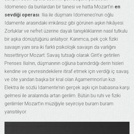
Idomeneo da bunlardan bir tanesi ve hatta Mozart’ın
en
sevdiği operası
. Ilia ile düşmanı Idomeneo’nun oğlu
Idamente arasındaki imkânsız gibi görünen aşkın hikâyesi.
Zorluklar ve nefret üzerine dayalı tanışıklıklarının nasıl tutkulu
bir aşka dönüştüğünü anlatıyor. Kanımca, pek çok fiziki
savaşın yanı sıra iki farklı psikolojik savaşın da varlığını
hissettiriyor Mozart: Savaş tutsağı olarak Girit’e getirilen
Prenses Ilia’nın, düşmanının oğluna barındırdığı derin hisleri
kendine ve çevresindekilere itiraf etmek için verdiği iç savaş
ve öte yandan başka bir kral olan Agamemnon’un kızı
Elektra ile sözlü Idamente’nin gerçek aşkı için babasına karşı
gelmesi ile aralarında artan gerilim. Bütün bu ruhi ve fiziki
gerilimler Mozart’ın müziğiyle seyirciye buram buram
yansıtılıyor.