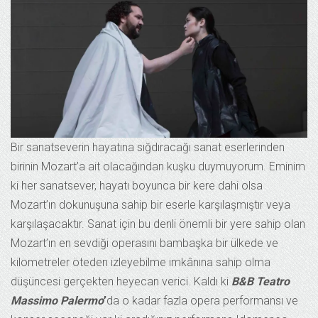
Bir sanatseverin hayatına sığdıracağı sanat eserlerinden
birinin Mozart’a ait olacağından kuşku duymuyorum. Eminim
ki her sanatsever, hayatı boyunca bir kere dahi olsa
Mozart’ın dokunuşuna sahip bir eserle karşılaşmıştır veya
karşılaşacaktır. Sanat için bu denli önemli bir yere sahip olan
Mozart’ın en sevdiği operasını bambaşka bir ülkede ve
kilometreler öteden izleyebilme imkânına sahip olma
düşüncesi gerçekten heyecan verici. Kaldı ki
B&B Teatro
Massimo Palermo
’
da o kadar fazla opera performansı ve