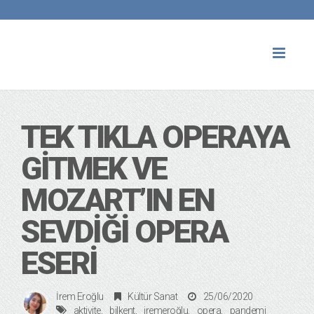
Toggl
naviga
TEK TIKLA OPERAYA
GİTMEK VE
MOZART’IN EN
SEVDİĞİ OPERA
ESERİ
İrem Eroğlu
Kültür Sanat
25/06/2020
aktivite
bilkent
iremeroğlu
opera
pandemi