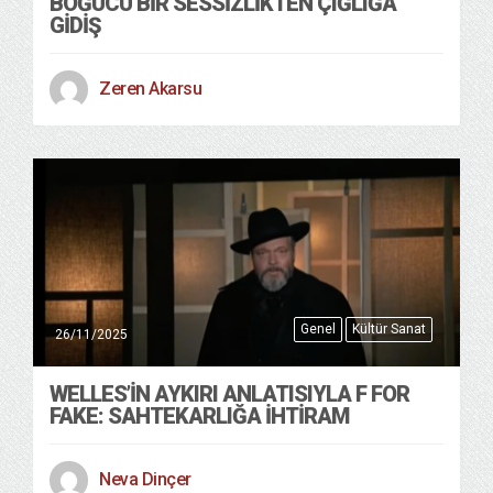
BOĞUCU BIR SESSIZLIKTEN ÇIĞLIĞA
GIDIŞ
Zeren Akarsu
Genel
Kültür Sanat
26/11/2025
WELLES’IN AYKIRI ANLATISIYLA F FOR
FAKE: SAHTEKARLIĞA İHTIRAM
Neva Dinçer