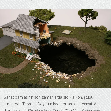
Sanat camiasının son zamanlarda sıklıkla konuştuğu
isimlerden Thomas Doyle’un kaos ortamlarını yansıttığı
dioramalarını
The New York Times
,
The New Yorker
veya