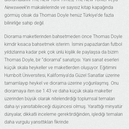
Newsweek
’in makalelerinde ve sayısız kitap kapağında
görmüş olsak da Thomas Doyle henüz Türkiye’de fazla
bilinirliğe sahip değil.
Diorama maketlerinden bahsetmeden önce Thomas Doyle
kimdir kısaca bahsetmek isterim. İsmini papazlardan futbol
yıldızlarına kadar pek çok ünlü kişilik ile paylaşsa da bizim
Thomas Doyle, bir “diorama” sanatçısı. Yani sanat eserleri
küçük skala heykeller ve maketlerden oluşuyor. Eğitimini
Humbolt Üniversitesi, Kaliforniya’da Güzel Sanatlar üzerine
tamamlayıp heykel ve diorama üzerine yoğunlaşmış. Onu
dioramaya iten ise 1:43 ve daha küçük skala maketler
üzerinden büyük olarak nitelendirdiği toplumsal temaları
daha iyi yansıtabileceği düşüncesi olmuş. Yarattığı minyatür
dünyalar, dikkatli inceleme gerektirdiğinden, işlediği temaları
daha vurgulu yansıttıkları fikrinde.