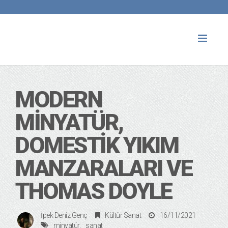
Toggl
naviga
MODERN
MINYATÜR,
DOMESTIK YIKIM
MANZARALARI VE
THOMAS DOYLE
İpek Deniz Genç
Kültür Sanat
16/11/2021
minyatür
sanat