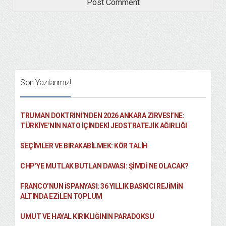
Son Yazılarımız!
TRUMAN DOKTRINI’NDEN 2026 ANKARA ZIRVESI’NE:
TÜRKIYE’NIN NATO İÇINDEKI JEOSTRATEJIK AĞIRLIĞI
SEÇIMLER VE BIRAKABILMEK: KÖR TALIH
CHP’YE MUTLAK BUTLAN DAVASI: ŞİMDİ NE OLACAK?
FRANCO’NUN İSPANYASI: 36 YILLIK BASKICI REJIMIN
ALTINDA EZILEN TOPLUM
UMUT VE HAYAL KIRIKLIĞININ PARADOKSU