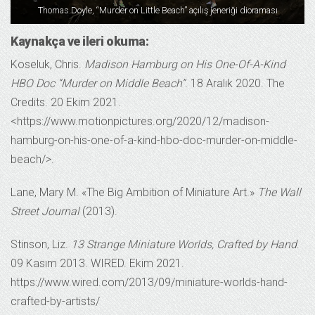
Thomas Doyle, “Murder on Little Beach” açılış jeneriği dioraması
Kaynakça ve ileri okuma:
Koseluk, Chris.
Madison Hamburg on His One-Of-A-Kind
HBO Doc “Murder on Middle Beach”
. 18 Aralık 2020. The
Credits. 20 Ekim 2021.
<https://www.motionpictures.org/2020/12/madison-
hamburg-on-his-one-of-a-kind-hbo-doc-murder-on-middle-
beach/>.
Lane, Mary M. «The Big Ambition of Miniature Art.»
The Wall
Street Journal
(2013).
Stinson, Liz.
13 Strange Miniature Worlds, Crafted by Hand
.
09 Kasım 2013. WIRED. Ekim 2021.
https://www.wired.com/2013/09/miniature-worlds-hand-
crafted-by-artists/