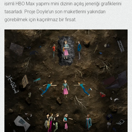
isimli HBO Max yapımı mini dizinin açılış jeneriği grafiklerini
tasarladı. Proje Doyle’un son maketlerini yakından
görebilmek için kaçırılmaz bir fırsat.