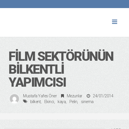
Toggl
naviga
FILM SEKTÖRÜNÜN
BILKENTLI
YAPIMCISI
Mustafa Yafes Öner
Mezunlar
24/01/2014
bilkent
Ekinci
kaya
Pelin
sinema