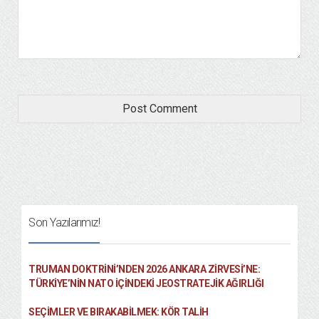
Son Yazılarımız!
TRUMAN DOKTRINI’NDEN 2026 ANKARA ZIRVESI’NE:
TÜRKIYE’NIN NATO İÇINDEKI JEOSTRATEJIK AĞIRLIĞI
SEÇIMLER VE BIRAKABILMEK: KÖR TALIH