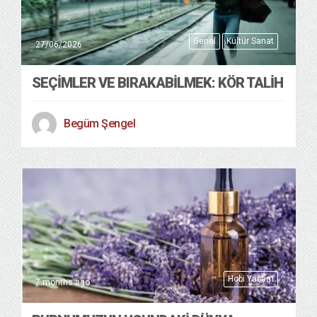
Genel
Kültür Sanat
27/06/2026
SEÇIMLER VE BIRAKABILMEK: KÖR TALIH
Begüm Şengel
Hobi Yaşam
7 months ago