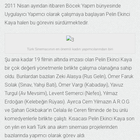
2011 Nisan ayından itibaren Böcek Yapım bünyesinde
Uygulayıcı Yapımcı olarak çalışmaya başlayan Pelin Ekinci
Kaya halen bu görevini sürdürmektedir.
Türk Sinemasının en önemli kadın yapımcılarından biri
Şu ana kadar 19 filmin altında imzası olan Pelin Ekinci Kaya
bir çok değerli yönetmenle birlikte çalışma olanağına sahip
oldu. Bunlardan bazıları Zeki Alasya (Rus Gelin), Ömer Faruk
Solak (Sınav, Yahşi Batı), Ömer Vargı (Kabadayı), Yavuz
Turgul (Av Mevsimi), Levent Semerci (Nefes), Yılmaz
Erdoğan (Kelebeğin Rüyası). Ayırca Cem Yılmazın A.R.O.G
ve Şahan Gökbakar’ın Celala ile Ceren filminde de bu ünlü
komedyenlerle birlikte çalıştı. Kısacası Pelin Ekinci Kaya son
on yılın en karlı Türk ana akım sineması projelerinden
bazılarında yapımcı olarak görev aldı.