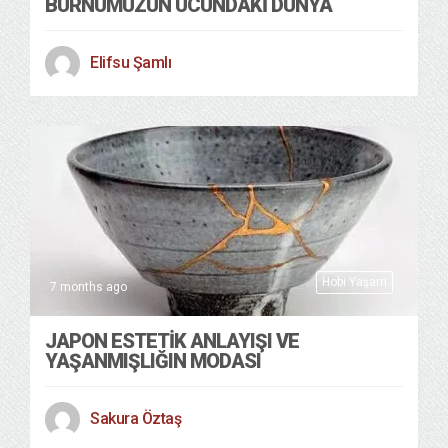
BURNUMUZUN UCUNDAKİ DÜNYA
Elifsu Şamlı
Hobi Yaşam
7 months ago
JAPON ESTETİK ANLAYIŞI VE
YAŞANMIŞLIĞIN MODASI
Sakura Öztaş