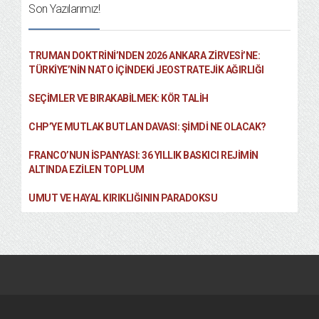
Son Yazılarımız!
TRUMAN DOKTRINI’NDEN 2026 ANKARA ZIRVESI’NE:
TÜRKIYE’NIN NATO İÇINDEKI JEOSTRATEJIK AĞIRLIĞI
SEÇIMLER VE BIRAKABILMEK: KÖR TALIH
CHP’YE MUTLAK BUTLAN DAVASI: ŞİMDİ NE OLACAK?
FRANCO’NUN İSPANYASI: 36 YILLIK BASKICI REJIMIN
ALTINDA EZILEN TOPLUM
UMUT VE HAYAL KIRIKLIĞININ PARADOKSU