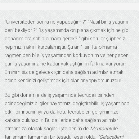
“Üniversiteden sonra ne yapacağım ?” “Nasıl bir iş yaşamı
beni bekliyor ?” “İş yaşamında ön plana çıkmak için ne gibi
donanımlara sahip olmam gerek? “ gibi sorular şüphesiz
hepimizin aklını kurcalamıştır. Şu an 1.sınıfta olmama
rağmen ben bile iş yaşamından korkuyorum ve her geçen
gün iş yaşamına ne kadar yaklaştığımın farkına varıyorum.
Eminim siz de gelecek için daha sağlam adımlar atmak
adına kendinizi geliştirmek için planlar yapıyorsunuzdur…
Bu gibi dönemlerde iş yaşamında tecrübeli birinden
edineceğimiz bilgiler hayatımızı değiştirebilir. İş yaşamında
etkili bir insanın iyi ya da kötü tecrübeleri gelişimimize
katkıda bulunabilir. Bu da ileride daha sağlam adımlar
atmamıza olanak sağlar. İşte benim de
Mentorink
ile
tanışmam tamamen bir tesadüf eseri oldu.
“Geleceğimi