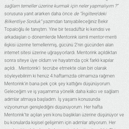
sağlam temeller üzerine kurmak için neler yapmalıyım ?”
sorusuna yanıt ararken daha önce
de “İngiltere’deki
Bilkentliye Sorduk”
yazımdan tanıyabileceğiniz Bekir
Topaloğlu ile tanıştım. Yine bir tesadüftür ki kendisi ve
arkadaşları o dönemlerde Mentorink isimli mentor-menti
ilişkisi üzerine temellenmiş, gücünü 2’nin gücünden alan
internet sitesi üzerine uğraşıyorlardı. Mentorink açıldıktan
sonra siteye üye oldum ve hayatımda çok farklı kapılar
açıldı… Mentorink’i tecrübe etmekte olan biri olarak
söyleyebilirim ki henüz 4.haftamızda olmamıza rağmen
Mentorink’in bana pek çok şey kattığını düşünüyorum.
Geleceğim ve iş yaşamıma yönelik daha kalıcı ve sağlam
adımlar atmaya başladım. İş yaşamı konusunda
vizyonumun genişlediğini düşünüyorum. Her hafta
Mentorink’te açılan yeni konu başlıkları üzerine düşünüyor ve
bu konularda kişisel gelişimim için adımlar atıyorum. Her