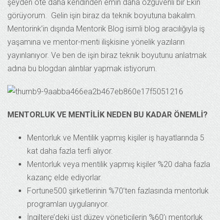
şeyden öte daha kendinden emin daha özgüvenli bir Ekin
görüyorum. Gelin işin biraz da teknik boyutuna bakalım.
Mentorink’in dışında Mentorik Blog isimli blog aracılığıyla iş
yaşamına ve mentor-menti ilişkisine yönelik yazıların
yayınlanıyor. Ve ben de işin biraz teknik boyutunu anlatmak
adına bu blogdan alıntılar yapmak istiyorum.
MENTORLUK VE MENTİLİK NEDEN BU KADAR ÖNEMLİ?
Mentorluk ve Mentilik yapmış kişiler iş hayatlarında 5
kat daha fazla terfi alıyor.
Mentorluk veya mentilik yapmış kişiler %20 daha fazla
kazanç elde ediyorlar.
Fortune500 şirketlerinin %70’ten fazlasında mentorluk
programları uygulanıyor.
İngiltere’deki üst düzey yöneticilerin %60’ı mentorluk