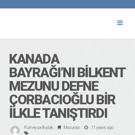
Toggl
naviga
KANADA
BAYRAĞI’NI BILKENT
MEZUNU DEFNE
ÇORBACIOĞLU BIR
İLKLE TANIŞTIRDI
Rumeysa Budak
Mezunlar
11 years ago