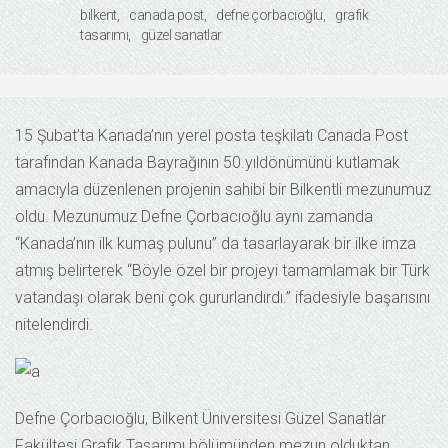
bilkent
canada post
defne çorbacıoğlu
grafik
tasarımı
güzel sanatlar
15 Şubat’ta Kanada’nın yerel posta teşkilatı Canada Post
tarafından Kanada Bayrağının 50.yıldönümünü kutlamak
amacıyla düzenlenen projenin sahibi bir Bilkentli mezunumuz
oldu. Mezunumuz Defne Çorbacıoğlu aynı zamanda
“Kanada’nın ilk kumaş pulunu” da tasarlayarak bir ilke imza
atmış belirterek “Böyle özel bir projeyi tamamlamak bir Türk
vatandaşı olarak beni çok gururlandırdı.” ifadesiyle başarısını
nitelendirdi.
Defne Çorbacıoğlu, Bilkent Üniversitesi Güzel Sanatlar
Fakültesi Grafik Tasarımı bölümünden mezun olduktan