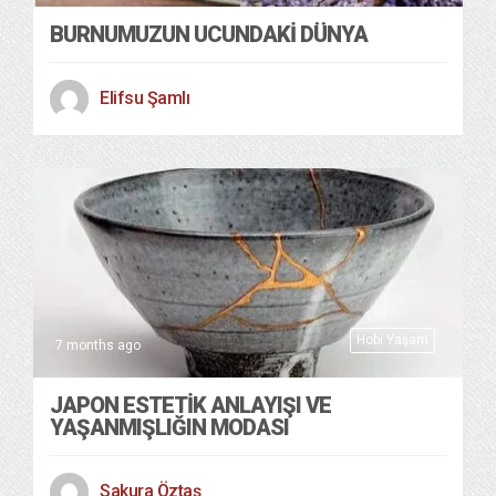
BURNUMUZUN UCUNDAKİ DÜNYA
Elifsu Şamlı
Hobi Yaşam
7 months ago
JAPON ESTETİK ANLAYIŞI VE
YAŞANMIŞLIĞIN MODASI
Sakura Öztaş