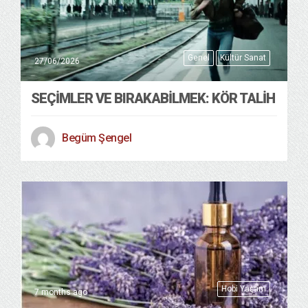
Genel
Kültür Sanat
27/06/2026
SEÇIMLER VE BIRAKABILMEK: KÖR TALIH
Begüm Şengel
Hobi Yaşam
7 months ago