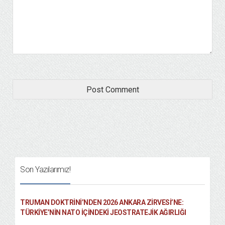
Son Yazılarımız!
TRUMAN DOKTRINI’NDEN 2026 ANKARA ZIRVESI’NE:
TÜRKIYE’NIN NATO İÇINDEKI JEOSTRATEJIK AĞIRLIĞI