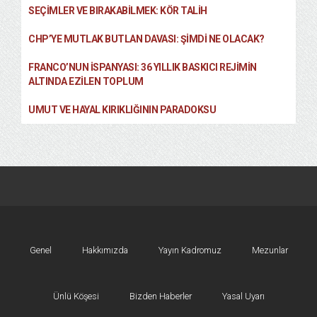
SEÇIMLER VE BIRAKABILMEK: KÖR TALIH
CHP’YE MUTLAK BUTLAN DAVASI: ŞİMDİ NE OLACAK?
FRANCO’NUN İSPANYASI: 36 YILLIK BASKICI REJIMIN
ALTINDA EZILEN TOPLUM
UMUT VE HAYAL KIRIKLIĞININ PARADOKSU
Genel
Hakkımızda
Yayın Kadromuz
Mezunlar
Ünlü Köşesi
Bizden Haberler
Yasal Uyarı