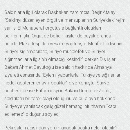
Saldırılarla ilgili olarak Başbakan Yardımcısı Beşir Atalay
“Saldırıyı düzenleyen örgüt ve mensuplarının Suriye’deki rejim
yanlısı El Muhaberat örgütüyle bağlantılı oldukları
belirlenmiştir. Örgüt de bellidir, kişiler de büyük oranda
bellidir. Plaka tespitleri vesaire yapılmıştır. Menfur hadisenin
Suriyeli sığınmacılarla, Suriye muhalefeti ve Suriyeli
sığınmacılarla ilgisinin olmadığı kesindir” derken Dış İşleri
Bakanı Ahmet Davutoğlu ise saldırı hakkında Almanya
ziyareti esnasında “Eylemi yapanlarla, Türkiye’ye sığınanları
hedef gösterenler aynı odaklar” diye konuştu. Suriye
cephesinde ise Enformasyon Bakanı Umran el-Zoubi,
saldırıların bir terör olayı olduğunu ve bu olaya hakkında
Suriye’ye yapılacak gelişigüzel herhangi bir ithamın “kabul
edilemez” olduğunu söyledi.
Peki saldırı açısından yorumlanacak başka neler olabilir?