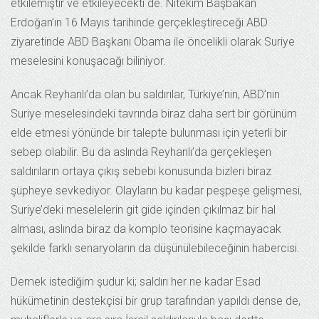
etkilemiştir ve etkileyecekti de. Nitekim Başbakan
Erdoğan’ın 16 Mayıs tarihinde gerçekleştireceği ABD
ziyaretinde ABD Başkanı Obama ile öncelikli olarak Suriye
meselesini konuşacağı biliniyor.
Ancak Reyhanlı’da olan bu saldırılar, Türkiye’nin, ABD’nin
Suriye meselesindeki tavrında biraz daha sert bir görünüm
elde etmesi yönünde bir talepte bulunması için yeterli bir
sebep olabilir. Bu da aslında Reyhanlı’da gerçekleşen
saldırıların ortaya çıkış sebebi konusunda bizleri biraz
şüpheye sevkediyor. Olayların bu kadar peşpeşe gelişmesi,
Suriye’deki meselelerin git gide içinden çıkılmaz bir hal
alması, aslında biraz da komplo teorisine kaçmayacak
şekilde farklı senaryoların da düşünülebileceğinin habercisi.
Demek istediğim şudur ki; saldırı her ne kadar Esad
hükümetinin destekçisi bir grup tarafından yapıldı dense de,