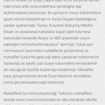
Lavrov nihayet bir uzlaşı çağrısı yapmış ve Suriye’de devam
eden krizin artık sona erdirilmesi gerektiğine dair
açıklamalarda bulunmuştu. Bu görüşme Suriye hükümetince
gayet olumlu karşılanmıştı ve Suriye Dışişleri Bakanlığınca
yapılan açıklamada “Suriye; Rusya’nın Birleşmiş Milletler
Misakı ve uluslararası kanunlara dayalı sabit tutumuna
inancından hareketle Rusya ve ABD arasındaki vizyon
yakınlığını memnuniyetle karşılıyor” denmişti. Fakat aynı
memnuniyet Suriye’deki muhaliflerde görülmemiş ve
muhalifler Suriye’nin geleceği adına yapılacak muhtemel bir
toplantıda, iki taraflı, yani Suriye hükümetinin temsilcilerinin
de olacağı bir heyette bulunmayı reddetmişti. Muhalifler,
barış görüşmelerinin ancak Esad hükümeti devrildikten
sonra gerçekleşebileceğini belirtmişti.
Muhaliflerin bu memnuniyetsizliği, Türkiye’yi, muhaliflere
destek veren önemli konumdaki bir ülke olaraktan elbette