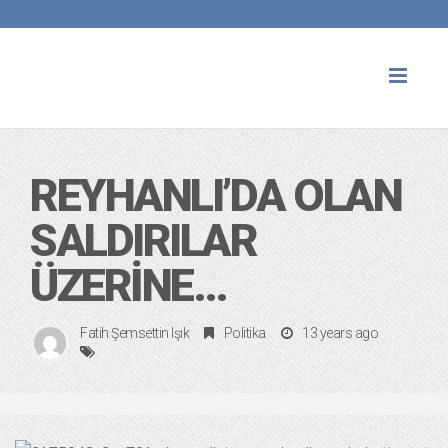
Toggl
naviga
REYHANLI’DA OLAN
SALDIRILAR
ÜZERINE…
Fatih Şemsettin Işık
Politika
13 years ago