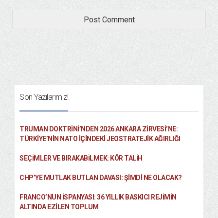
Son Yazılarımız!
TRUMAN DOKTRINI’NDEN 2026 ANKARA ZIRVESI’NE:
TÜRKIYE’NIN NATO İÇINDEKI JEOSTRATEJIK AĞIRLIĞI
SEÇIMLER VE BIRAKABILMEK: KÖR TALIH
CHP’YE MUTLAK BUTLAN DAVASI: ŞİMDİ NE OLACAK?
FRANCO’NUN İSPANYASI: 36 YILLIK BASKICI REJIMIN
ALTINDA EZILEN TOPLUM