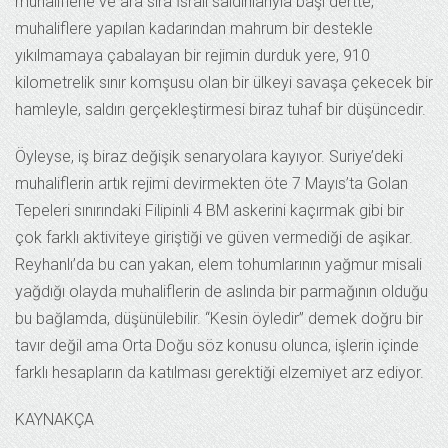
muhaliflerle ve ara sıra İsrail saldırılarıyla başı dertte,
muhaliflere yapılan kadarından mahrum bir destekle
yıkılmamaya çabalayan bir rejimin durduk yere, 910
kilometrelik sınır komşusu olan bir ülkeyi savaşa çekecek bir
hamleyle, saldırı gerçekleştirmesi biraz tuhaf bir düşüncedir.
Öyleyse, iş biraz değişik senaryolara kayıyor. Suriye’deki
muhaliflerin artık rejimi devirmekten öte 7 Mayıs’ta Golan
Tepeleri sınırındaki Filipinli 4 BM askerini kaçırmak gibi bir
çok farklı aktiviteye giriştiği ve güven vermediği de aşikar.
Reyhanlı’da bu can yakan, elem tohumlarının yağmur misali
yağdığı olayda muhaliflerin de aslında bir parmağının olduğu
bu bağlamda, düşünülebilir. “Kesin öyledir” demek doğru bir
tavır değil ama Orta Doğu söz konusu olunca, işlerin içinde
farklı hesapların da katılması gerektiği elzemiyet arz ediyor.
KAYNAKÇA