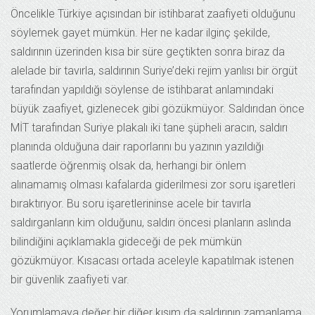
Öncelikle Türkiye açısından bir istihbarat zaafiyeti olduğunu
söylemek gayet mümkün. Her ne kadar ilginç şekilde,
saldırının üzerinden kısa bir süre geçtikten sonra biraz da
alelade bir tavırla, saldırının Suriye’deki rejim yanlısı bir örgüt
tarafından yapıldığı söylense de istihbarat anlamındaki
büyük zaafiyet, gizlenecek gibi gözükmüyor. Saldırıdan önce
MİT tarafından Suriye plakalı iki tane şüpheli aracın, saldırı
planında olduğuna dair raporlarını bu yazının yazıldığı
saatlerde öğrenmiş olsak da, herhangi bir önlem
alınamamış olması kafalarda giderilmesi zor soru işaretleri
bıraktırıyor. Bu soru işaretlerininse acele bir tavırla
saldırganların kim olduğunu, saldırı öncesi planların aslında
bilindiğini açıklamakla gideceği de pek mümkün
gözükmüyor. Kısacası ortada aceleyle kapatılmak istenen
bir güvenlik zaafiyeti var.
Yorumlamaya değer bir diğer kısım da saldırının zamanlama