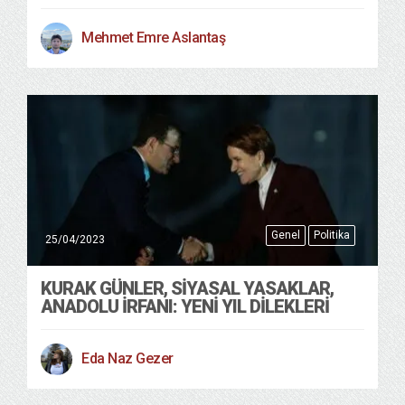
Mehmet Emre Aslantaş
Genel
Politika
25/04/2023
KURAK GÜNLER, SİYASAL YASAKLAR,
ANADOLU İRFANI: YENİ YIL DİLEKLERİ
Eda Naz Gezer