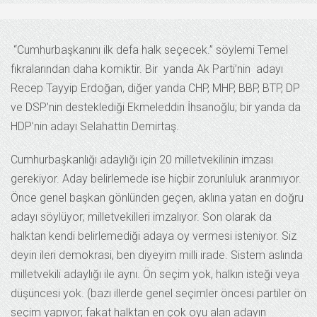
“Cumhurbaşkanını ilk defa halk seçecek.” söylemi Temel
fıkralarından daha komiktir. Bir yanda Ak Parti’nin adayı
Recep Tayyip Erdoğan, diğer yanda CHP, MHP, BBP, BTP, DP
ve DSP’nin desteklediği Ekmeleddin İhsanoğlu; bir yanda da
HDP’nin adayı Selahattin Demirtaş.
Cumhurbaşkanlığı adaylığı için 20 milletvekilinin imzası
gerekiyor. Aday belirlemede ise hiçbir zorunluluk aranmıyor.
Önce genel başkan gönlünden geçen, aklına yatan en doğru
adayı söylüyor; milletvekilleri imzalıyor. Son olarak da
halktan kendi belirlemediği adaya oy vermesi isteniyor. Siz
deyin ileri demokrasi, ben diyeyim milli irade. Sistem aslında
milletvekili adaylığı ile aynı. Ön seçim yok, halkın isteği veya
düşüncesi yok. (bazı illerde genel seçimler öncesi partiler ön
seçim yapıyor; fakat halktan en çok oyu alan adayın