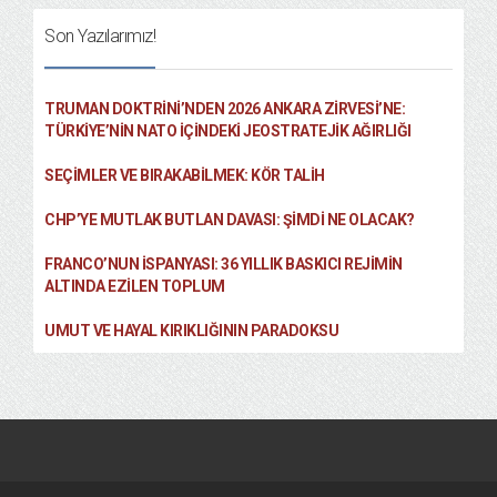
Son Yazılarımız!
TRUMAN DOKTRINI’NDEN 2026 ANKARA ZIRVESI’NE:
TÜRKIYE’NIN NATO İÇINDEKI JEOSTRATEJIK AĞIRLIĞI
SEÇIMLER VE BIRAKABILMEK: KÖR TALIH
CHP’YE MUTLAK BUTLAN DAVASI: ŞİMDİ NE OLACAK?
FRANCO’NUN İSPANYASI: 36 YILLIK BASKICI REJIMIN
ALTINDA EZILEN TOPLUM
UMUT VE HAYAL KIRIKLIĞININ PARADOKSU