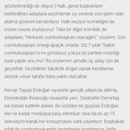
gösterilmediği de oluyor.) Halk, genel başkanların
belirledikleri adaylara seçimlerde oy vererek son işlem olan
atama görevini tamamlıyor. Halk seçiyor komikliğini de
övüne övüne söylüyoruz. Tabii bir diğer komiklik de
adayların, “Herkesin cumhurbaşkanı olacağım.” söylemi. Son
cumhurbaşkanı örneği apaçık ortada. Siz 7 yıldır “halkın
cumhurbaşkanı”nı mı gördünüz; yoksa bir partinin noterliği
nasıl yapılır onu mu? Bu söylemim şimdiki üç aday için de
geçerlidir. Seçildikleri takdirde doğal olarak kendilerine
destek veren tarafa daha yakın olacaklar.
Recep Tayyip Erdoğan siyasete gençlik yıllarında atılmış,
Ekmeleddin İhsanoğlu siyasette yeni. Selahattin Demirtaş
ise bebek katilinin askeri. Bu üçlüden en güçlüsü Erdoğan.
Her ne kadar medyaya karşı sitemkar olsa da en az 15
televizyon kanalı her konuşmasını canlı yayınlıyor. Başbakan
sıfatı ile cumhurbaşkanlığı seçimlerine hazırlanıyor. İstifa