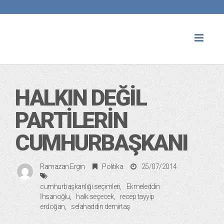
Toggl
naviga
HALKIN DEĞIL
PARTILERIN
CUMHURBAŞKANI
Ramazan Ergin
Politika
25/07/2014
cumhurbaşkanlığı seçimleri
Ekmeleddin
İhsanoğlu
halk seçecek
recep tayyip
erdoğan
selahaddin demirtaş