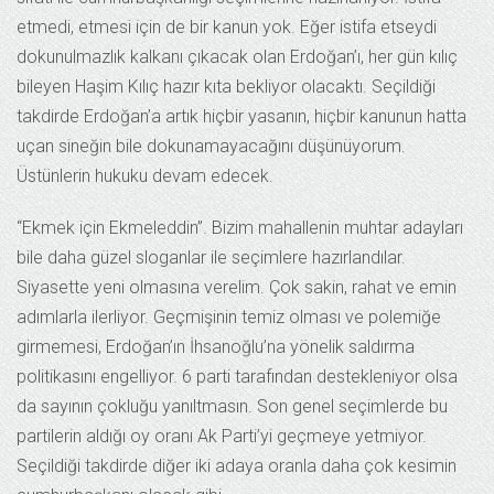
etmedi, etmesi için de bir kanun yok. Eğer istifa etseydi
dokunulmazlık kalkanı çıkacak olan Erdoğan’ı, her gün kılıç
bileyen Haşim Kılıç hazır kıta bekliyor olacaktı. Seçildiği
takdirde Erdoğan’a artık hiçbir yasanın, hiçbir kanunun hatta
uçan sineğin bile dokunamayacağını düşünüyorum.
Üstünlerin hukuku devam edecek.
“Ekmek için Ekmeleddin”. Bizim mahallenin muhtar adayları
bile daha güzel sloganlar ile seçimlere hazırlandılar.
Siyasette yeni olmasına verelim. Çok sakin, rahat ve emin
adımlarla ilerliyor. Geçmişinin temiz olması ve polemiğe
girmemesi, Erdoğan’ın İhsanoğlu’na yönelik saldırma
politikasını engelliyor. 6 parti tarafından destekleniyor olsa
da sayının çokluğu yanıltmasın. Son genel seçimlerde bu
partilerin aldığı oy oranı Ak Parti’yi geçmeye yetmiyor.
Seçildiği takdirde diğer iki adaya oranla daha çok kesimin