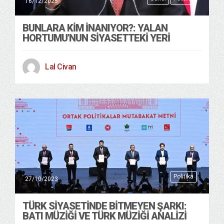
16/12/2025
BUNLARA KIM İNANIYOR?: YALAN
HORTUMU’NUN SIYASETTEKI YERI
Lal Civan
Politika
27/10/2023
TÜRK SIYASETINDE BITMEYEN ŞARKI:
BATI MÜZIĞI VE TÜRK MÜZIĞI ANALIZI