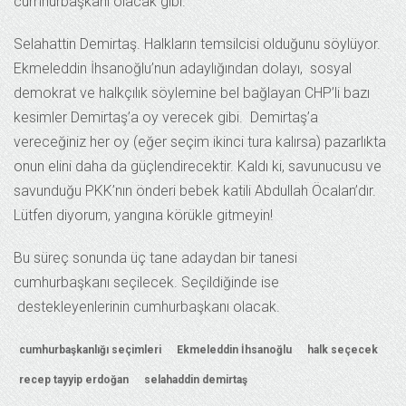
cumhurbaşkanı olacak gibi.
Selahattin Demirtaş. Halkların temsilcisi olduğunu söylüyor.
Ekmeleddin İhsanoğlu’nun adaylığından dolayı, sosyal
demokrat ve halkçılık söylemine bel bağlayan CHP’li bazı
kesimler Demirtaş’a oy verecek gibi. Demirtaş’a
vereceğiniz her oy (eğer seçim ikinci tura kalırsa) pazarlıkta
onun elini daha da güçlendirecektir. Kaldı ki, savunucusu ve
savunduğu PKK’nın önderi bebek katili Abdullah Öcalan’dır.
Lütfen diyorum, yangına körükle gitmeyin!
Bu süreç sonunda üç tane adaydan bir tanesi
cumhurbaşkanı seçilecek. Seçildiğinde ise
destekleyenlerinin cumhurbaşkanı olacak.
cumhurbaşkanlığı seçimleri
Ekmeleddin İhsanoğlu
halk seçecek
recep tayyip erdoğan
selahaddin demirtaş