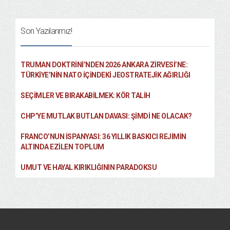
Son Yazılarımız!
TRUMAN DOKTRINI’NDEN 2026 ANKARA ZIRVESI’NE:
TÜRKIYE’NIN NATO İÇINDEKI JEOSTRATEJIK AĞIRLIĞI
SEÇIMLER VE BIRAKABILMEK: KÖR TALIH
CHP’YE MUTLAK BUTLAN DAVASI: ŞİMDİ NE OLACAK?
FRANCO’NUN İSPANYASI: 36 YILLIK BASKICI REJIMIN
ALTINDA EZILEN TOPLUM
UMUT VE HAYAL KIRIKLIĞININ PARADOKSU