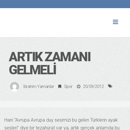
Toggl
naviga
ARTIK ZAMANI
GELMELI
İbrahim Yamanlar
Spor
20/09/2012
Hani “Avrupa Avrupa duy sesimizi bu gelen Türklerin ayak
sesleri” diye bir tezahürat var ya, artık gerçek anlamda bu