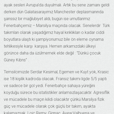
ayak sesleri Avrupa’da duyulmalı. Artık bu sene zamanı geldi
derken dün Galatasarayımız Manchester deplasmanında
şanssız bir mağlubiyet aldı, bugün ise umutlarımız
Fenerbahçemiz – Marsilya maçında olacak. Senelerdir Türk
takımları olarak yaşadığımız hayal kırıklıkları o kadar ciddi
boyutlara ulaştı ki şampiyonumuz bile ön eleme oynama
tehlikesiyle karşı karşıya. Hemen arkamızdaki ülkeyi
görünce daha da üzülmemek elde değil : “Dünkü çocuk
Güney Kıbrıs” .
Temsilcimizde Serdar Kesimal, Egemen ve Kuyt yok, Krasic
ise 18 kişilik kadroda olacak. Fransız takımı ligde 5/5 yaptı
ve sadece bir gol yedi. Fenerbahçe sahaya yüreğini
koyduğu sürece bu istatistikler anlamsızlaşacaktır. Agresiflik
ve mücadele bu maçın kilidi olacaktır çünkü Marsilya fizik
güç ve mücadele olarak çok güçlü bir takım, ayakta
kalamazsak Loic Remy, Gignac, Ayew,Valbuena ve