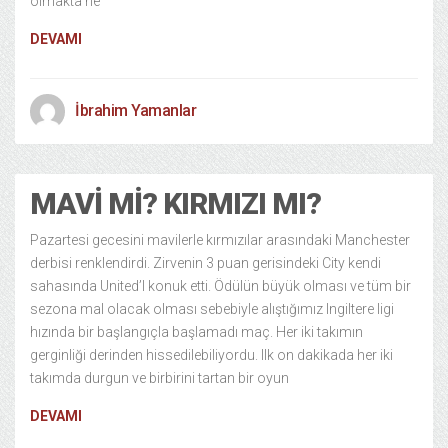
olmakta ne
DEVAMI
İbrahim Yamanlar
MAVI MI? KIRMIZI MI?
Pazartesi gecesini mavilerle kırmızılar arasındaki Manchester
derbisi renklendirdi. Zirvenin 3 puan gerisindeki City kendi
sahasında United’I konuk etti. Ödülün büyük olması ve tüm bir
sezona mal olacak olması sebebiyle alıştığımız Ingiltere ligi
hızında bir başlangıçla başlamadı maç. Her iki takımın
gerginliği derinden hissedilebiliyordu. Ilk on dakikada her iki
takımda durgun ve birbirini tartan bir oyun
DEVAMI