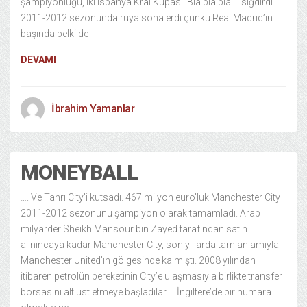
şampiyonluğu, iki Ispanya Kral Kupası Bla bla bla … sığdırdı.
2011-2012 sezonunda rüya sona erdi çünkü Real Madrid’in
başında belki de
DEVAMI
İbrahim Yamanlar
MONEYBALL
…. Ve Tanrı City’i kutsadı. 467 milyon euro’luk Manchester City
2011-2012 sezonunu şampiyon olarak tamamladı. Arap
milyarder Sheikh Mansour bin Zayed tarafından satın
alınıncaya kadar Manchester City, son yıllarda tam anlamıyla
Manchester United’ın gölgesinde kalmıştı. 2008 yılından
itibaren petrolün bereketinin City’e ulaşmasıyla birlikte transfer
borsasını alt üst etmeye başladılar … İngiltere’de bir numara