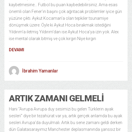
kaybetmesine… Futbol bu puan kaybedebilirsiniz. Ama esas
önemli olan Fener’ın başını çok ağrıtacak problemler iyice gün
yüzüne çıktı. Aykut Kocaman’a olan tepkiler tsunamiye
dönüşmek üzere. Öyle ki Aykut Hoca bırakmak istediğini
Yıldırım’a iletmiş Yıldırım’dan ise Aykut Hoca’ya izin yok. Alex
ise mental olarak bitmiş ve çok kırgın Niye kırgın
DEVAMI
İbrahim Yamanlar
ARTIK ZAMANI GELMELI
Hani “Avrupa Avrupa duy sesimizi bu gelen Türklerin ayak
sesleri” diye bir tezahürat var ya, artık gerçek anlamda bu ayak
sesleri Avrupa’da duyulmalı. Artık bu sene zamanı geldi derken
dün Galatasarayımız Manchester deplasmanında şanssız bir