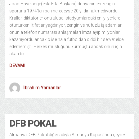
Joao Havelange(eski Fifa Başkanı) dünyanın en zengin
sporuna 1974’ten beri neredeyse 20 yıldır hükmediyordu.
Krallar, diktatörler onu ulusal stadyumlardaki en iyi yerlere
oturturken iltifatlar yağdırıyor, zengin ve nüfuzlu iş adamları
onunla telefon numarası anlaşmaları imzalayıp milyonlar
kazanıyordu ancak o ise hala futboldan ciddi bir servet elde
edememişti. Herkes musluğunu kurmuştu ancak onun için
akan bir
DEVAMI
İbrahim Yamanlar
Spor
28/02/2013
DFB POKAL
Almanya DFB Pokal diğer adıyla Almanya Kupası’nda çeyrek