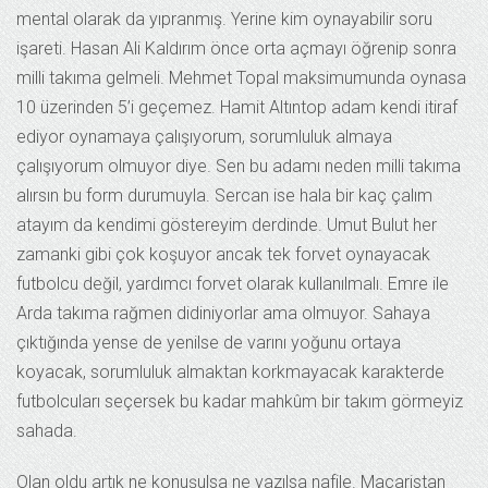
mental olarak da yıpranmış. Yerine kim oynayabilir soru
işareti. Hasan Ali Kaldırım önce orta açmayı öğrenip sonra
milli takıma gelmeli. Mehmet Topal maksimumunda oynasa
10 üzerinden 5’i geçemez. Hamit Altıntop adam kendi itiraf
ediyor oynamaya çalışıyorum, sorumluluk almaya
çalışıyorum olmuyor diye. Sen bu adamı neden milli takıma
alırsın bu form durumuyla. Sercan ise hala bir kaç çalım
atayım da kendimi göstereyim derdinde. Umut Bulut her
zamanki gibi çok koşuyor ancak tek forvet oynayacak
futbolcu değil, yardımcı forvet olarak kullanılmalı. Emre ile
Arda takıma rağmen didiniyorlar ama olmuyor. Sahaya
çıktığında yense de yenilse de varını yoğunu ortaya
koyacak, sorumluluk almaktan korkmayacak karakterde
futbolcuları seçersek bu kadar mahkûm bir takım görmeyiz
sahada.
Olan oldu artık ne konuşulsa ne yazılsa nafile. Macaristan