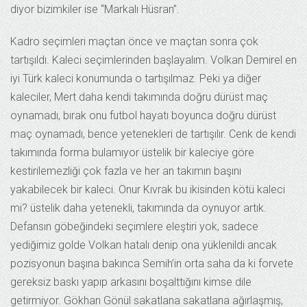
diyor bizimkiler ise “Markalı Hüsran”.
Kadro seçimleri maçtan önce ve maçtan sonra çok
tartışıldı. Kaleci seçimlerinden başlayalım. Volkan Demirel en
iyi Türk kaleci konumunda o tartışılmaz. Peki ya diğer
kaleciler, Mert daha kendi takımında doğru dürüst maç
oynamadı, bırak onu futbol hayatı boyunca doğru dürüst
maç oynamadı, bence yetenekleri de tartışılır. Cenk de kendi
takımında forma bulamıyor üstelik bir kaleciye göre
kestirilemezliği çok fazla ve her an takımın başını
yakabilecek bir kaleci. Onur Kıvrak bu ikisinden kötü kaleci
mi? üstelik daha yetenekli, takımında da oynuyor artık.
Defansın göbeğindeki seçimlere eleştiri yok, sadece
yediğimiz golde Volkan hatalı denip ona yüklenildi ancak
pozisyonun başına bakınca Semih’in orta saha da ki forvete
gereksiz baskı yapıp arkasını boşalttığını kimse dile
getirmiyor. Gökhan Gönül sakatlana sakatlana ağırlaşmış,