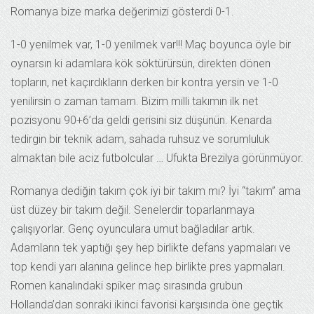
Romanya bize marka değerimizi gösterdi 0-1.
1-0 yenilmek var, 1-0 yenilmek var!!! Maç boyunca öyle bir
oynarsın ki adamlara kök söktürürsün, direkten dönen
topların, net kaçırdıkların derken bir kontra yersin ve 1-0
yenilirsin o zaman tamam. Bizim milli takımın ilk net
pozisyonu 90+6’da geldi gerisini siz düşünün. Kenarda
tedirgin bir teknik adam, sahada ruhsuz ve sorumluluk
almaktan bile aciz futbolcular … Ufukta Brezilya görünmüyor.
Romanya dediğin takım çok iyi bir takım mı? İyi “takım” ama
üst düzey bir takım değil. Senelerdir toparlanmaya
çalışıyorlar. Genç oyunculara umut bağladılar artık.
Adamların tek yaptığı şey hep birlikte defans yapmaları ve
top kendi yarı alanına gelince hep birlikte pres yapmaları.
Romen kanalındaki spiker maç sırasında grubun
Hollanda’dan sonraki ikinci favorisi karşısında öne geçtik