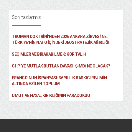
Son Yazılarımız!
TRUMAN DOKTRINI’NDEN 2026 ANKARA ZIRVESI’NE:
TÜRKIYE’NIN NATO İÇINDEKI JEOSTRATEJIK AĞIRLIĞI
SEÇIMLER VE BIRAKABILMEK: KÖR TALIH
CHP’YE MUTLAK BUTLAN DAVASI: ŞİMDİ NE OLACAK?
FRANCO’NUN İSPANYASI: 36 YILLIK BASKICI REJIMIN
ALTINDA EZILEN TOPLUM
UMUT VE HAYAL KIRIKLIĞININ PARADOKSU