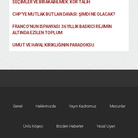
SEÇIMLER VE BIRAKABILMEK: KÖR TALIH
CHP’YE MUTLAK BUTLAN DAVASI: ŞİMDİ NE OLACAK?
FRANCO’NUN İSPANYASI: 36 YILLIK BASKICI REJIMIN
ALTINDA EZILEN TOPLUM
UMUT VE HAYAL KIRIKLIĞININ PARADOKSU
Genel
Hakkımızda
Yayın Kadromuz
Mezunlar
Ünlü Köşesi
Bizden Haberler
Yasal Uyarı