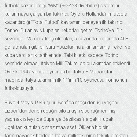
futbola kazandırdığı “WM” (3-2-2-3 diyebiliriz) sistemini
kullanmaya çalışan bir takımdı. Öyle ki Hollanda’nın futbola
kazandırdığı “Total Futbol” kavramını deneyen ilk takımdı
Torino. Bu anlayış kupaları, rekorları getirdi Torino’ya. Bir
sezonda 125 gol atmış olmaları, 5 sezonda toplamda 408
gol atmaları gibi bir sürü –bazıları hala kırılamamış- rekor ve
kupa vardı artık tarihlerinde. Tabi ki etki sadece Torino
şehrinde olmadı, İtalyan Milli Takımı da bu akımdan etkilendi.
Öyle ki 1947 yılında oynanan bir İtalya – Macaristan
maçında İtalya takımının ilk 11’inin 10 oyuncusu Torino’nun
futbolcusuydu.
Rüya 4 Mayıs 1949 günü Benfica maçı dönüşü yaşanır.
Lizbon’dan dönen uçağın pilotu aşırı sise rağmen iniş
yapmak isteyince Superga Bazilikası’na çakılır uçak.
Uçaktan kurtulan olmaz maalesef. Ölülerin hiç biri
tanınmayacak haldedir. İtalya milli takımının teknik direktörü