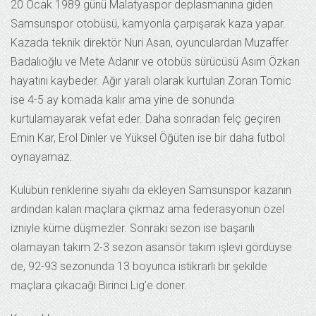
20 Ocak 1989 günü Malatyaspor deplasmanına giden
Samsunspor otobüsü, kamyonla çarpışarak kaza yapar.
Kazada teknik direktör Nuri Asan, oyunculardan Muzaffer
Badalıoğlu ve Mete Adanır ve otobüs sürücüsü Asım Özkan
hayatını kaybeder. Ağır yaralı olarak kurtulan Zoran Tomic
ise 4-5 ay komada kalır ama yine de sonunda
kurtulamayarak vefat eder. Daha sonradan felç geçiren
Emin Kar, Erol Dinler ve Yüksel Öğüten ise bir daha futbol
oynayamaz.
Kulübün renklerine siyahı da ekleyen Samsunspor kazanın
ardından kalan maçlara çıkmaz ama federasyonun özel
izniyle küme düşmezler. Sonraki sezon ise başarılı
olamayan takım 2-3 sezon asansör takım işlevi gördüyse
de, 92-93 sezonunda 13 boyunca istikrarlı bir şekilde
maçlara çıkacağı Birinci Lig’e döner.