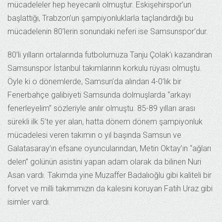
mücadeleler hep heyecanlı olmuştur. Eskişehirspor’un
başlattığı, Trabzon’un şampiyonluklarla taçlandırdığı bu
mücadelenin 80’lerin sonundaki neferi ise Samsunspor’dur.
80’li yılların ortalarında futbolumuza Tanju Çolak’ı kazandıran
Samsunspor İstanbul takımlarının korkulu rüyası olmuştu.
Öyle ki o dönemlerde, Samsun’da alından 4-0’lık bir
Fenerbahçe galibiyeti Samsunda dolmuşlarda “arkayı
fenerleyelim” sözleriyle anılır olmuştu. 85-89 yılları arası
sürekli ilk 5’te yer alan, hatta dönem dönem şampiyonluk
mücadelesi veren takımın o yıl başında Samsun ve
Galatasaray’ın efsane oyuncularından, Metin Oktay’ın “ağları
delen” golünün asistini yapan adam olarak da bilinen Nuri
Asan vardı. Takımda yine Muzaffer Badalıoğlu gibi kaliteli bir
forvet ve milli takımımızın da kalesini koruyan Fatih Uraz gibi
isimler vardı.