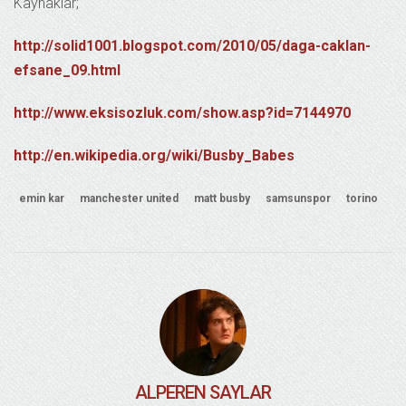
Kaynaklar;
http://solid1001.blogspot.com/2010/05/daga-caklan-
efsane_09.html
http://www.eksisozluk.com/show.asp?id=7144970
http://en.wikipedia.org/wiki/Busby_Babes
emin kar
manchester united
matt busby
samsunspor
torino
ALPEREN SAYLAR