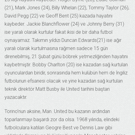
(21), Mark Jones (24), Billy Whelan (22), Tommy Taylor (26),
David Pegg (22) ve Geoff Bent (25) kazada hayatını
kaybeder. Jackie Blanchflower (24) ve Johnny Berry (31)
ise yaralı olarak kurtulur fakat ikisi de bir daha futbol
oynayamaz. Takımın yıldızı Duncan Edwards(21) ise ağır
yaralı olarak kurtulmasına rağmen sadece 15 gün
direnebilmiş, 21 Şubat günü böbrek yetmezliğinden hayatını
kaybetmiştir. Bobby Charlton (20) ise kazadan sağ kurtulan
oyunculardan biridir, sonrasında hem kulübün hem de İngiliz
futbolunun efsanesi olacak ve yine kazadan sağ kurtulan
teknik direktör Matt Busby ile United tarihini baştan
yazacaktır.
Torino’nun aksine, Man. United bu kazanın ardından
toparlanmayı başardı zor da olsa. 1968 yılında, elindeki
futbolculara katılan Geogre Best ve Dennis Law gibi