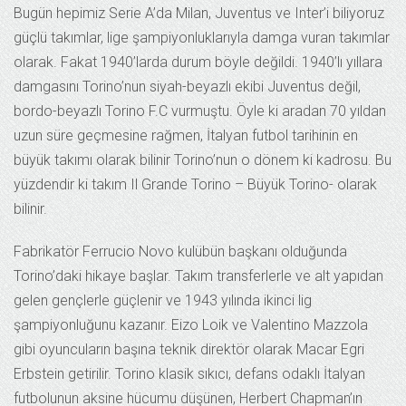
Bugün hepimiz Serie A’da Milan, Juventus ve Inter’i biliyoruz
güçlü takımlar, lige şampiyonluklarıyla damga vuran takımlar
olarak. Fakat 1940’larda durum böyle değildi. 1940’lı yıllara
damgasını Torino’nun siyah-beyazlı ekibi Juventus değil,
bordo-beyazlı Torino F.C vurmuştu. Öyle ki aradan 70 yıldan
uzun süre geçmesine rağmen, İtalyan futbol tarihinin en
büyük takımı olarak bilinir Torino’nun o dönem ki kadrosu. Bu
yüzdendir ki takım Il Grande Torino – Büyük Torino- olarak
bilinir.
Fabrikatör Ferrucio Novo kulübün başkanı olduğunda
Torino’daki hikaye başlar. Takım transferlerle ve alt yapıdan
gelen gençlerle güçlenir ve 1943 yılında ikinci lig
şampiyonluğunu kazanır. Eizo Loik ve Valentino Mazzola
gibi oyuncuların başına teknik direktör olarak Macar Egri
Erbstein getirilir. Torino klasik sıkıcı, defans odaklı İtalyan
futbolunun aksine hücumu düşünen, Herbert Chapman’ın