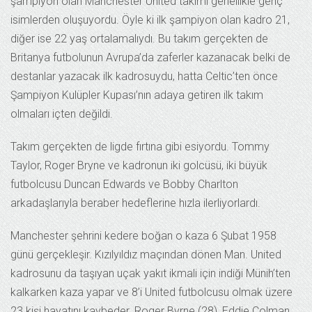
şampiyon olan Manchester United takımı genellikle genç
isimlerden oluşuyordu. Öyle ki ilk şampiyon olan kadro 21,
diğer ise 22 yaş ortalamalıydı. Bu takım gerçekten de
Britanya futbolunun Avrupa’da zaferler kazanacak belki de
destanlar yazacak ilk kadrosuydu, hatta Celtic’ten önce
Şampiyon Kulüpler Kupası’nın adaya getiren ilk takım
olmaları içten değildi.
Takım gerçekten de ligde fırtına gibi esiyordu. Tommy
Taylor, Roger Bryne ve kadronun iki golcüsü, iki büyük
futbolcusu Duncan Edwards ve Bobby Charlton
arkadaşlarıyla beraber hedeflerine hızla ilerliyorlardı.
Manchester şehrini kedere boğan o kaza 6 Şubat 1958
günü gerçekleşir. Kızılyıldız maçından dönen Man. United
kadrosunu da taşıyan uçak yakıt ikmali için indiği Münih’ten
kalkarken kaza yapar ve 8’i United futbolcusu olmak üzere
23 kişi hayatını kaybeder. Roger Byrne (28), Eddie Colman