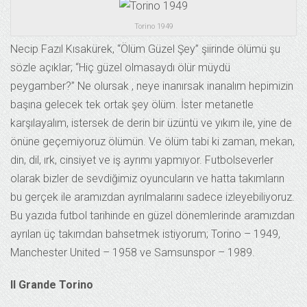
Torino 1949
Necip Fazıl Kısakürek, “Ölüm Güzel Şey” şiirinde ölümü şu
sözle açıklar; “Hiç güzel olmasaydı ölür müydü
peygamber?” Ne olursak , neye inanırsak inanalım hepimizin
başına gelecek tek ortak şey ölüm. İster metanetle
karşılayalım, istersek de derin bir üzüntü ve yıkım ile, yine de
önüne geçemiyoruz ölümün. Ve ölüm tabi ki zaman, mekan,
din, dil, ırk, cinsiyet ve iş ayrımı yapmıyor. Futbolseverler
olarak bizler de sevdiğimiz oyuncuların ve hatta takımların
bu gerçek ile aramızdan ayrılmalarını sadece izleyebiliyoruz.
Bu yazıda futbol tarihinde en güzel dönemlerinde aramızdan
ayrılan üç takımdan bahsetmek istiyorum; Torino – 1949,
Manchester United – 1958 ve Samsunspor – 1989.
Il Grande Torino