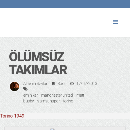
Toggl
naviga
ÖLÜMSÜZ
TAKIMLAR
Alperen Saylar
Spor
17/02/2013
emin kar
manchester united
matt
busby
samsunspor
torino