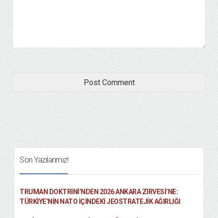
Son Yazılarımız!
TRUMAN DOKTRINI’NDEN 2026 ANKARA ZIRVESI’NE:
TÜRKIYE’NIN NATO İÇINDEKI JEOSTRATEJIK AĞIRLIĞI