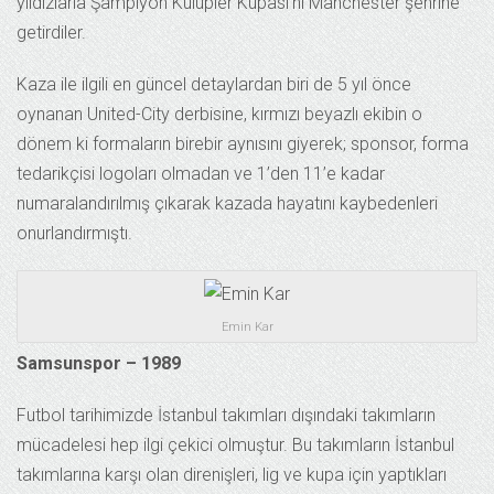
yıldızlarla Şampiyon Kulüpler Kupası’nı Manchester şehrine
getirdiler.
Kaza ile ilgili en güncel detaylardan biri de 5 yıl önce
oynanan United-City derbisine, kırmızı beyazlı ekibin o
dönem ki formaların birebir aynısını giyerek; sponsor, forma
tedarikçisi logoları olmadan ve 1’den 11’e kadar
numaralandırılmış çıkarak kazada hayatını kaybedenleri
onurlandırmıştı.
Emin Kar
Samsunspor – 1989
Futbol tarihimizde İstanbul takımları dışındaki takımların
mücadelesi hep ilgi çekici olmuştur. Bu takımların İstanbul
takımlarına karşı olan direnişleri, lig ve kupa için yaptıkları