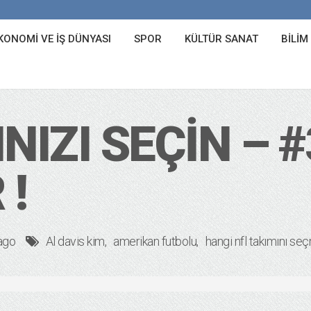
KONOMI VE İŞ DÜNYASI
SPOR
KÜLTÜR SANAT
BILIM
NIZI SEÇIN – #
!
ago
Al davis kim
amerikan futbolu
hangi nfl takımını seç