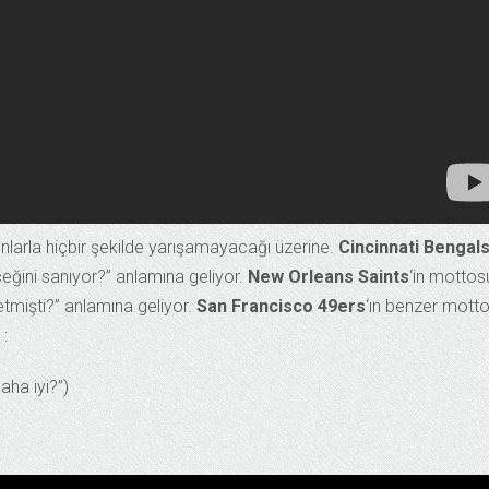
 onlarla hiçbir şekilde yarışamayacağı üzerine.
Cincinnati Bengal
ğini sanıyor?” anlamına geliyor.
New Orleans Saints
‘in mottos
etmişti?” anlamına geliyor.
San Francisco 49ers
‘ın benzer mott
 :
aha iyi?”)