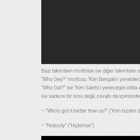
Bazı takımların mottoları ise diğer takımların
“Who Dey?” mottosu “Kim Bengals’ı yenebilece
“Who Dat?” ise “Kim Saints’i yenecegini iddia 
ise sadece bir soru değil, cevabı da içerisinde
– “Who’s got it better than us?” (“Kim bizden d
– “Nobody” (“Hiçkimse”)