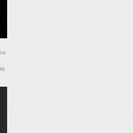
’ın
hep