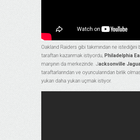
Oakland Raiders gibi takımından ne istediğini
taraftarı kazanmak istiyordu,
Philadelphia E
marşının da merkezinde. J
acksonville Jagua
taraftarlarından ve oyuncularından birlik olmas
yukarı daha yukarı uçmak istiyor.