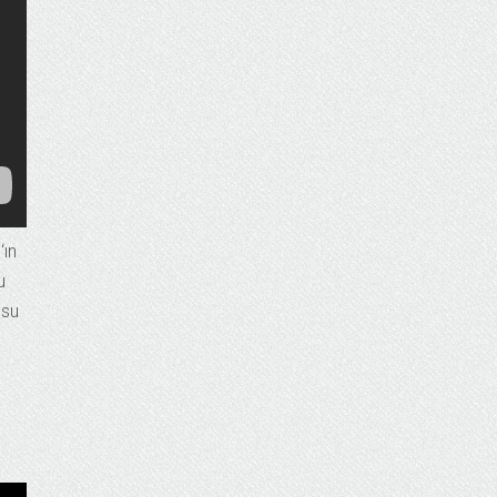
s
‘ın
u
osu