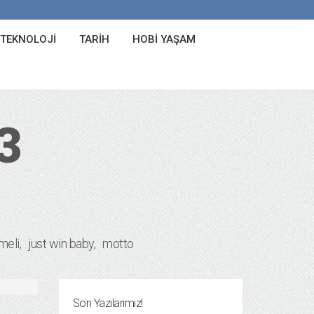
 TEKNOLOJI
TARIH
HOBI YAŞAM
3
meli
just win baby
motto
Son Yazılarımız!