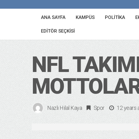
ANA SAYFA
KAMPÜS
POLITIKA
E
EDITÖR SEÇKISI
NFL TAKIMI
MOTTOLAR 
Nazlı Hilal Kaya
Spor
12 years 