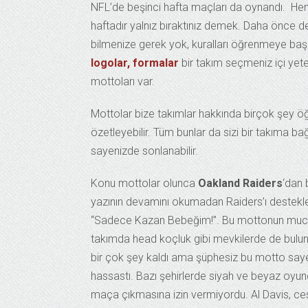
NFL’de beşinci hafta maçları da oynandı. Hen
haftadır yalnız bıraktınız demek. Daha önce de 
bilmenize gerek yok, kuralları öğrenmeye başl
logolar, formalar
bir takım seçmeniz içi yet
mottoları var.
Mottolar bize takımlar hakkında birçok şey öğret
özetleyebilir. Tüm bunlar da sizi bir takıma ba
sayenizde sonlanabilir.
Konu mottolar olunca
Oakland Raiders
‘dan 
yazının devamını okumadan Raiders’ı desteklem
“Sadece Kazan Bebeğim!”. Bu mottonun mucidi 
takımda head koçluk gibi mevkilerde de bulun
bir çok şey kaldı ama şüphesiz bu motto sayes
hassastı. Bazı şehirlerde siyah ve beyaz oyuncu
maça çıkmasına izin vermiyordu. Al Davis, ces