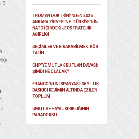
ı 5
TRUMAN DOKTRINI’NDEN 2026
ANKARA ZIRVESI’NE: TÜRKIYE’NIN
NATO İÇINDEKI JEOSTRATEJIK
AĞIRLIĞI
SEÇIMLER VE BIRAKABILMEK: KÖR
ca
TALIH
lığı
CHP’YE MUTLAK BUTLAN DAVASI:
ŞİMDİ NE OLACAK?
FRANCO’NUN İSPANYASI: 36 YILLIK
BASKICI REJIMIN ALTINDA EZILEN
ni
TOPLUM
i,
ye
UMUT VE HAYAL KIRIKLIĞININ
PARADOKSU
e