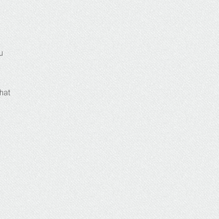
u
a
ahat