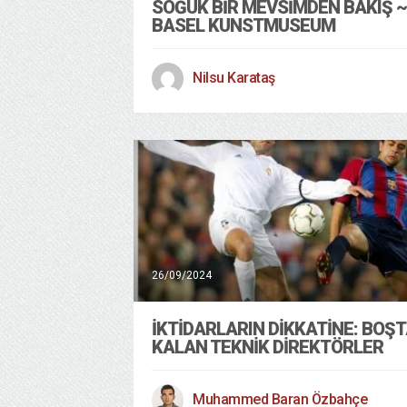
SOĞUK BIR MEVSIMDEN BAKIŞ ~
BASEL KUNSTMUSEUM
Nilsu Karataş
26/09/2024
İKTİDARLARIN DİKKATİNE: BOŞ
KALAN TEKNİK DİREKTÖRLER
Muhammed Baran Özbahçe