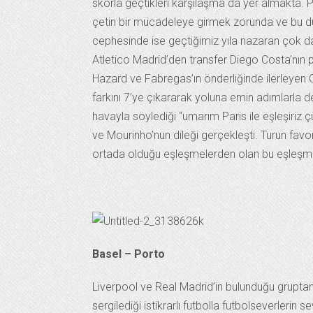
skorla geçtikleri karşılaşma da yer almakta. Par
çetin bir mücadeleye girmek zorunda ve bu dur
cephesinde ise geçtiğimiz yıla nazaran çok daha
Atletico Madrid’den transfer Diego Costa’nın 
Hazard ve Fabregas’ın önderliğinde ilerleyen C
farkını 7’ye çıkararak yoluna emin adımlarla 
havayla söylediği “umarım Paris ile eşleşiriz
ve Mourinho’nun dileği gerçekleşti. Turun fav
ortada olduğu eşleşmelerden olan bu eşleşmed
Basel – Porto
Liverpool ve Real Madrid’in bulunduğu gruptan
sergilediği istikrarlı futbolla futbolseverlerin 