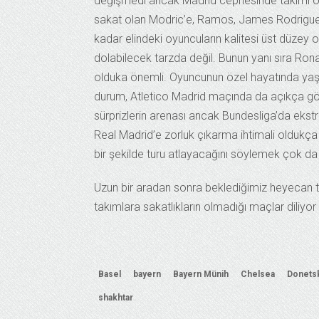
değişmedi ancak Madrid cephesinde takımı olu
sakat olan Modric’e, Ramos, James Rodriguez v
kadar elindeki oyuncuların kalitesi üst düzey 
dolabilecek tarzda değil. Bunun yanı sıra Rona
olduka önemli. Oyuncunun özel hayatında yaş
durum, Atletico Madrid maçında da açıkça görü
sürprizlerin arenası ancak Bundesliga’da ekst
Real Madrid’e zorluk çıkarma ihtimali oldukça
bir şekilde turu atlayacağını söylemek çok da 
Uzun bir aradan sonra beklediğimiz heyecan t
takımlara sakatlıkların olmadığı maçlar diliyo
Basel
bayern
Bayern Münih
Chelsea
Donets
shakhtar