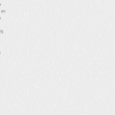
a
, en
i
li
e