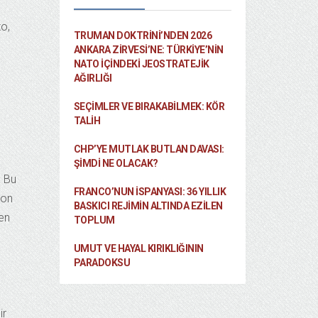
to,
TRUMAN DOKTRINI’NDEN 2026
ANKARA ZIRVESI’NE: TÜRKIYE’NIN
NATO İÇINDEKI JEOSTRATEJIK
AĞIRLIĞI
SEÇIMLER VE BIRAKABILMEK: KÖR
TALIH
CHP’YE MUTLAK BUTLAN DAVASI:
ŞİMDİ NE OLACAK?
. Bu
FRANCO’NUN İSPANYASI: 36 YILLIK
zon
BASKICI REJIMIN ALTINDA EZILEN
den
TOPLUM
UMUT VE HAYAL KIRIKLIĞININ
PARADOKSU
ir