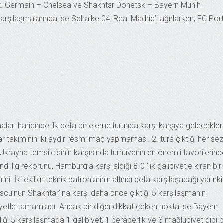
is St. Germain – Chelsea ve Shakhtar Donetsk – Bayern Münih
arşılaşmalarında ise Schalke 04, Real Madrid’i ağırlarken; FC Por
arı haricinde ilk defa bir eleme turunda karşı karşıya gelecekler
 takımının iki aydır resmi maç yapmaması. 2. tura çıktığı her se
Ukrayna temsilcisinin karşısında turnuvanın en önemli favorilerin
 lig rekorunu, Hamburg’a karşı aldığı 8-0 ‘lık galibiyetle kıran bir
i. İki ekibin teknik patronlarının altıncı defa karşılaşacağı yarınki
cu’nun Shakhtar’ına karşı daha önce çıktığı 5 karşılaşmanın
ibiyetle tamamladı. Ancak bir diğer dikkat çeken nokta ise Bayern
ı 5 karşılaşmada 1 galibiyet, 1 beraberlik ve 3 mağlubiyet gibi b