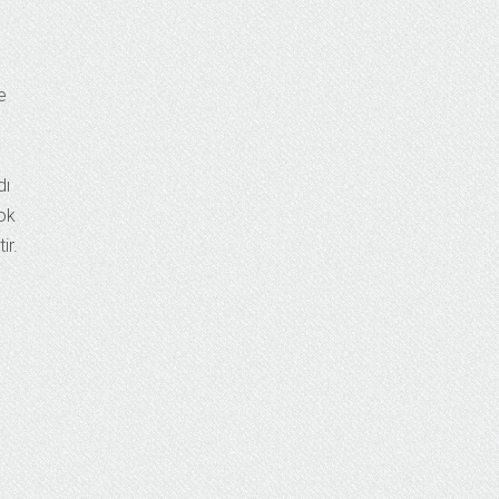
e
dı
çok
ir.