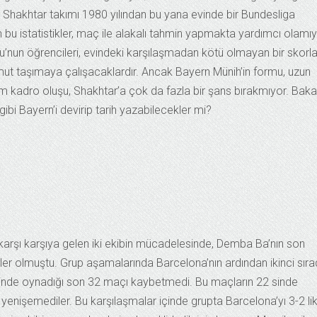
e Shakhtar takımı 1980 yılından bu yana evinde bir Bundesliga
 bu istatistikler, maç ile alakalı tahmin yapmakta yardımcı olamıy
’nun öğrencileri, evindeki karşılaşmadan kötü olmayan bir skorl
 umut taşımaya çalışacaklardır. Ancak Bayern Münih’in formu, uzun
am kadro oluşu, Shakhtar’a çok da fazla bir şans bırakmıyor. Baka
gibi Bayern’i devirip tarih yazabilecekler mi?
arşı karşıya gelen iki ekibin mücadelesinde, Demba Ba’nın son
viler olmuştu. Grup aşamalarında Barcelona’nın ardından ikinci sır
evinde oynadığı son 32 maçı kaybetmedi. Bu maçların 22 sinde
 yenişemediler. Bu karşılaşmalar içinde grupta Barcelona’yı 3-2 li