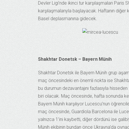
Devler Ligi’nde ikinci tur karşılaşmaları Par
karşılaşmalarıyla başlayacak. Haftanın diğer k
Basel deplasmanına gidecek.
Shakhtar Donetsk – Bayern Münih
Shakhtar Donetsk ile Bayern Münih grup aşamal
maç öncesindeki en önemli nokta ise Shakhtar
bu durumun dezavantajını fazlasıyla hisseden 
biri olacak. Maç öncesinde, hafta sonunda kendi
Bayern Münih karşılıyor Lucescu’nun öğrencilerin
maç öncesinde, Guardiola Barcelona ile Luces
yalnızca 1’ini kaybetti, diğer dördünü ise gal
Münih ekibinin bundan önce Ukrayna’da oynadığ