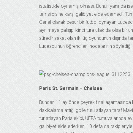
istatistikle oynamış olması. Bunun yanında is
temsilcisine karşı galibiyet elde edemedi. Tüm
Genel olarak cesur bir futbol oynayan Lucescu
ayrılmaya çalışıp ikinci tura ufak da olsa bir
süredir sakat olan iki üç oyuncunun dışında t
Lucescu’nun öğrencileri, hocalarının söylediği 
Paris St. Germain – Chelsea
Bundan 11 ay önce çeyrek final aşamasında k
dakikalarda attığı golle turu atlayan taraf Ma
tur atlayan Paris ekibi, UEFA turnuvalarında 
galibiyet elde ederken, 10 defa da rakipleriyle