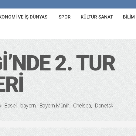
KONOMI VE İŞ DÜNYASI
SPOR
KÜLTÜR SANAT
BILIM
I’NDE 2. TUR
ERI
Basel
bayern
Bayern Münih
Chelsea
Donetsk