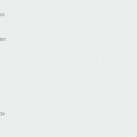
or.
a
lım
ada
k