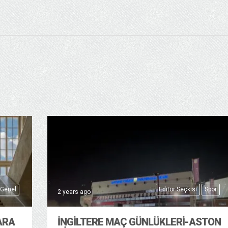
Genel
Editör Seçkisi
Spor
2 years ago
ARA
İNGILTERE MAÇ GÜNLÜKLERI-ASTON