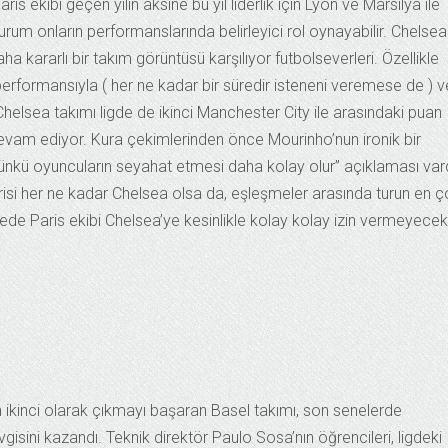
is ekibi geçen yılın aksine bu yıl liderlik için Lyon ve Marsilya ile
um onların performanslarında belirleyici rol oynayabilir. Chelsea
 kararlı bir takım görüntüsü karşılıyor futbolseverleri. Özellikle
performansıyla ( her ne kadar bir süredir isteneni veremese de ) v
helsea takımı ligde de ikinci Manchester City ile arasındaki puan
devam ediyor. Kura çekimlerinden önce Mourinho’nun ironik bir
 çünkü oyuncuların seyahat etmesi daha kolay olur” açıklaması var
orisi her ne kadar Chelsea olsa da, eşleşmeler arasında turun en 
e Paris ekibi Chelsea’ye kesinlikle kolay kolay izin vermeyecekt
 ikinci olarak çıkmayı başaran Basel takımı, son senelerde
sevgisini kazandı. Teknik direktör Paulo Sosa’nın öğrencileri, ligdeki