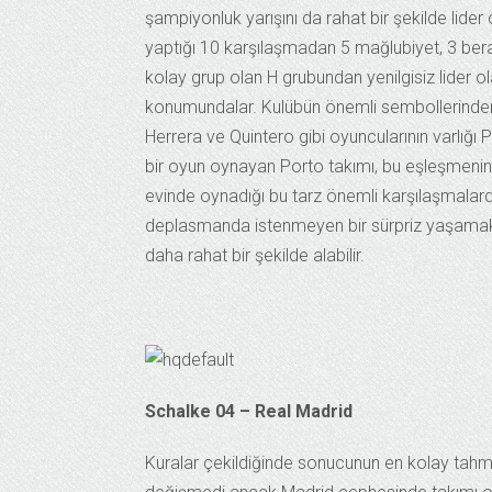
şampiyonluk yarışını da rahat bir şekilde lide
yaptığı 10 karşılaşmadan 5 mağlubiyet, 3 berab
kolay grup olan H grubundan yenilgisiz lider olar
konumundalar. Kulübün önemli sembollerinden 
Herrera ve Quintero gibi oyuncularının varlığı 
bir oyun oynayan Porto takımı, bu eşleşmenin
evinde oynadığı bu tarz önemli karşılaşmalarda
deplasmanda istenmeyen bir sürpriz yaşamaktan
daha rahat bir şekilde alabilir.
Schalke 04 – Real Madrid
Kuralar çekildiğinde sonucunun en kolay tah