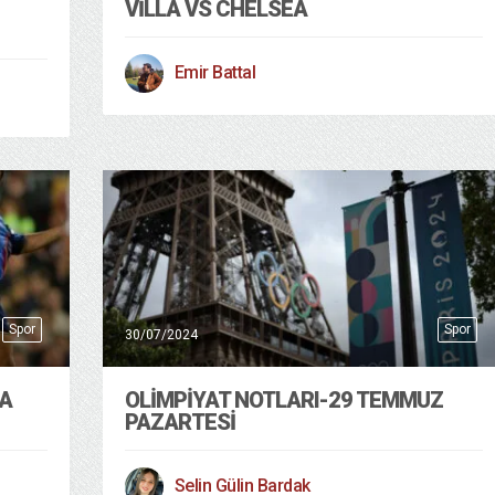
VILLA VS CHELSEA
Emir Battal
Spor
Spor
30/07/2024
TA
OLIMPIYAT NOTLARI-29 TEMMUZ
PAZARTESI
Selin Gülin Bardak