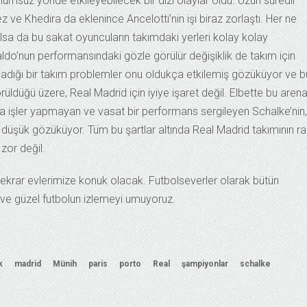
msuz yönde etkileyebilecek bir dizi olaylar oldu. Uzun süredir
e Khedira da eklenince Ancelotti’nin işi biraz zorlaştı. Her ne
olsa da bu sakat oyuncuların takımdaki yerleri kolay kolay
ldo’nun performansındaki gözle görülür değişiklik de takım için
adığı bir takım problemler onu oldukça etkilemiş gözüküyor ve b
ldüğü üzere, Real Madrid için iyiye işaret değil. Elbette bu aren
ra işler yapmayan ve vasat bir performans sergileyen Schalke’nin,
 düşük gözüküyor. Tüm bu şartlar altında Real Madrid takımının r
zor değil.
ekrar evlerimize konuk olacak. Futbolseverler olarak bütün
r ve güzel futbolun izlemeyi umuyoruz.
k
madrid
Münih
paris
porto
Real
şampiyonlar
schalke