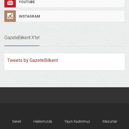
YOUTUBE
INSTAGRAM
GazeteBilkent X’te!
Tweets by GazeteBilkent
Genel
Hakkımızda
Yayın Kadromuz
Mezunlar