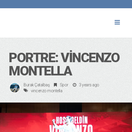
Toggl
naviga
PORTRE: VINCENZO
MONTELLA
Burak Çatalbaş
Spor
3 years ago
vincenzo montella