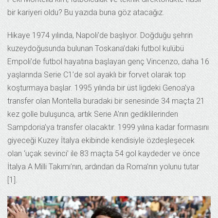
bir kariyeri oldu? Bu yazıda buna göz atacağız.
Hikaye 1974 yılında, Napoli’de başlıyor. Doğduğu şehrin
kuzeydoğusunda bulunan Toskana’daki futbol kulübü
Empoli’de futbol hayatına başlayan genç Vincenzo, daha 16
yaşlarında Serie C1’de sol ayaklı bir forvet olarak top
koşturmaya başlar. 1995 yılında bir üst ligdeki Genoa’ya
transfer olan Montella buradaki bir senesinde 34 maçta 21
kez golle buluşunca, artık Serie A’nın gediklilerinden
Sampdoria’ya transfer olacaktır. 1999 yılına kadar formasını
giyeceği Kuzey İtalya ekibinde kendisiyle özdeşleşecek
olan ‘uçak sevinci’ ile 83 maçta 54 gol kaydeder ve önce
İtalya A Milli Takımı’nın, ardından da Roma’nın yolunu tutar
[1].