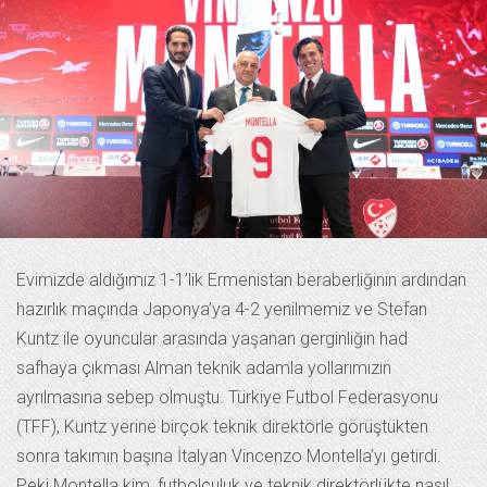
Evimizde aldığımız 1-1’lik Ermenistan beraberliğinin ardından
hazırlık maçında Japonya’ya 4-2 yenilmemiz ve Stefan
Kuntz ile oyuncular arasında yaşanan gerginliğin had
safhaya çıkması Alman teknik adamla yollarımızın
ayrılmasına sebep olmuştu. Türkiye Futbol Federasyonu
(TFF), Kuntz yerine birçok teknik direktörle görüştükten
sonra takımın başına İtalyan Vincenzo Montella’yı getirdi.
Peki Montella kim, futbolculuk ve teknik direktörlükte nasıl