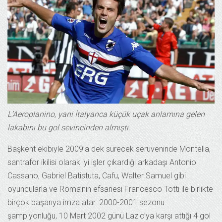
L’Aeroplanino, yani İtalyanca küçük uçak anlamına gelen
lakabını bu gol sevincinden almıştı.
Başkent ekibiyle 2009’a dek sürecek serüveninde Montella,
santrafor ikilisi olarak iyi işler çıkardığı arkadaşı Antonio
Cassano, Gabriel Batistuta, Cafu, Walter Samuel gibi
oyuncularla ve Roma’nın efsanesi Francesco Totti ile birlikte
birçok başarıya imza atar. 2000-2001 sezonu
şampiyonluğu, 10 Mart 2002 günü Lazio’ya karşı attığı 4 gol