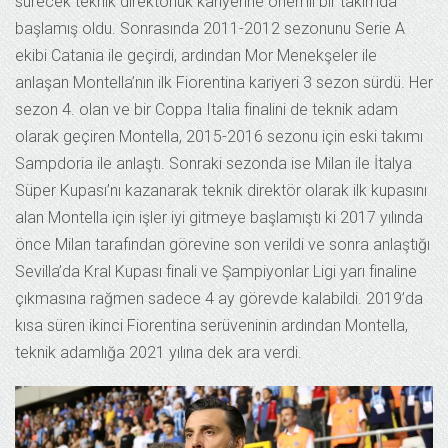
sürecek teknik direktörlük kariyerine önemli bir takımda
başlamış oldu. Sonrasında 2011-2012 sezonunu Serie A
ekibi Catania ile geçirdi, ardından Mor Menekşeler ile
anlaşan Montella’nın ilk Fiorentina kariyeri 3 sezon sürdü. Her
sezon 4. olan ve bir Coppa Italia finalini de teknik adam
olarak geçiren Montella, 2015-2016 sezonu için eski takımı
Sampdoria ile anlaştı. Sonraki sezonda ise Milan ile İtalya
Süper Kupası’nı kazanarak teknik direktör olarak ilk kupasını
alan Montella için işler iyi gitmeye başlamıştı ki 2017 yılında
önce Milan tarafından görevine son verildi ve sonra anlaştığı
Sevilla’da Kral Kupası finali ve Şampiyonlar Ligi yarı finaline
çıkmasına rağmen sadece 4 ay görevde kalabildi. 2019’da
kısa süren ikinci Fiorentina serüveninin ardından Montella,
teknik adamlığa 2021 yılına dek ara verdi.