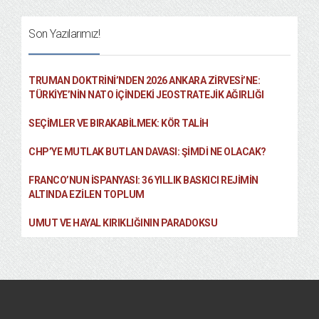
Son Yazılarımız!
TRUMAN DOKTRINI’NDEN 2026 ANKARA ZIRVESI’NE:
TÜRKIYE’NIN NATO İÇINDEKI JEOSTRATEJIK AĞIRLIĞI
SEÇIMLER VE BIRAKABILMEK: KÖR TALIH
CHP’YE MUTLAK BUTLAN DAVASI: ŞİMDİ NE OLACAK?
FRANCO’NUN İSPANYASI: 36 YILLIK BASKICI REJIMIN
ALTINDA EZILEN TOPLUM
UMUT VE HAYAL KIRIKLIĞININ PARADOKSU