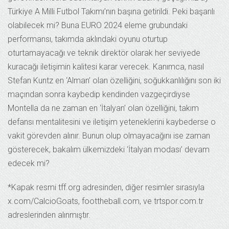
Türkiye A Milli Futbol Takımı’nın başına getirildi. Peki başarılı
olabilecek mi? Buna EURO 2024 eleme grubundaki
performansı, takımda aklındaki oyunu oturtup
oturtamayacağı ve teknik direktör olarak her seviyede
kuracağı iletişimin kalitesi karar verecek. Kanımca, nasıl
Stefan Kuntz en ‘Alman’ olan özelliğini, soğukkanlılığını son iki
maçından sonra kaybedip kendinden vazgeçirdiyse
Montella da ne zaman en ‘İtalyan’ olan özelliğini, takım
defansı mentalitesini ve iletişim yeteneklerini kaybederse o
vakit görevden alınır. Bunun olup olmayacağını ise zaman
gösterecek, bakalım ülkemizdeki ‘İtalyan modası’ devam
edecek mi?
*Kapak resmi tff.org adresinden, diğer resimler sırasıyla
x.com/CalcioGoats, foottheball.com, ve trtspor.com.tr
adreslerinden alınmıştır.