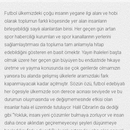
Futbol ülkemizdeki çoğu insanın yegane ilgi alanı ve hobi
olarak toplumun farklı köşesinde yer alan insanların
birleşebildiği sayılı alanlardan birisi. Her geçen gün artan
spor haberciliği kurumları ve spor kanallarının yerlerini
sağlamlaştırması da topluma tam anlamıyla hitap
edebildiğini gösteren en basit örnektir. Yayın ihaleleri başta
olmak üzere her geçen gün büyüyen bu endüstride hikaye
üretme ve yayma konusunda ise çok gerilerde olmamızın
yanısıra bu alanda gelişmiş ülkelerle aramızdaki fark
kapanmayacak kadar açılmıştır. Sözün özü, futbol edebiyatı
her ögesiyle ülkemizde son derece acınası seviyede ve bu
durumun oluşmasında ve değişmemesinde etkisi olan
insanlar hala el üzerinde tutuluyor. Halil Cibran’ın da dediği
gibi “Yokluk, insanı yeni çözümler bulmaya zorluyor ve insan
daha önce aklından geçiremeyeceyi şeyleri düşünmeye