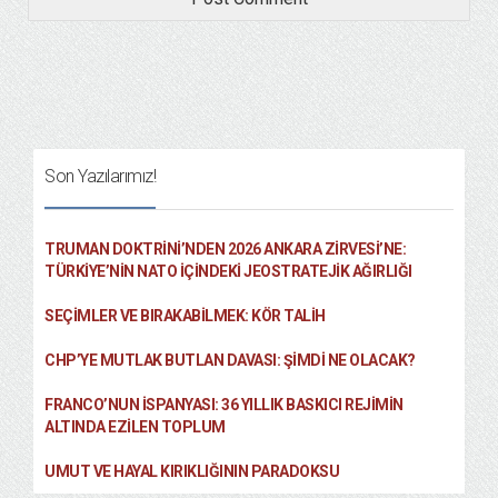
Son Yazılarımız!
TRUMAN DOKTRINI’NDEN 2026 ANKARA ZIRVESI’NE:
TÜRKIYE’NIN NATO İÇINDEKI JEOSTRATEJIK AĞIRLIĞI
SEÇIMLER VE BIRAKABILMEK: KÖR TALIH
CHP’YE MUTLAK BUTLAN DAVASI: ŞİMDİ NE OLACAK?
FRANCO’NUN İSPANYASI: 36 YILLIK BASKICI REJIMIN
ALTINDA EZILEN TOPLUM
UMUT VE HAYAL KIRIKLIĞININ PARADOKSU