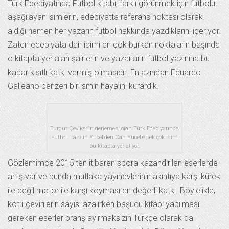
Türk Edebiyatında Futbol kitabı; farklı görünmek için futbolu
aşağılayan isimlerin, edebiyatta referans noktası olarak
aldığı hemen her yazarın futbol hakkında yazdıklarını içeriyor.
Zaten edebiyata dair içimi en çok burkan noktaların başında
o kitapta yer alan şairlerin ve yazarların futbol yazınına bu
kadar kısıtlı katkı vermiş olmasıdır. En azından Eduardo
Galleano benzeri bir ismin hayalini kurardık.
Turgut Çeviker’in derlemesi olan Türk Edebiyatında
Futbol. Tahsin Yücel’den Can Yücel’e pek çok isim
bu kitapta yer alıyor.
Gözlemimce 2015’ten itibaren spora kazandırılan eserlerde
artış var ve bunda mutlaka yayınevlerinin akıntıya karşı kürek
ile değil motor ile karşı koyması en değerli katkı. Böylelikle,
kötü çevirilerin sayısı azalırken başucu kitabı yapılması
gereken eserler branş ayırmaksızın Türkçe olarak da