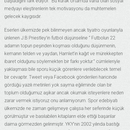
başladığını fark ediyor.” Bu kurak ortamda vaha olan sosyal
medyayı eleştirenlerin tek motivasyonu da muhtemelen
gelecek kaygısıdır.
Eserleri ülkemizde pek bilinmeyen ancak tiyatro oyunlarıyla
ünlenen J.B Priestley’in futbol düşünseline “ Futbolun 22
adamın topun peşinden koşması olduğunu düşünmenin,
kemanın telden ve yaydan, Hamlet’in kağıt ve mürekkepten
ibaret olduğunu söylemekten bir farkı yoktur.” cümleleriyle
yaklaşması bile sporu küçük görenlere verilebilecek temel
bir cevaptır. Tweet veya Facebook gönderileri haricinde
gördüğü yazılı metinleri yok sayma eğiliminde olan bir
toplum olduğumuz aşikar ancak okumak isteyenlere neden
zarar vermek istiyoruz onu anlamıyorum. Spor edebiyatı
ülkemizde ne zaman gelişmeye çalışsa her seferinde küçük
görülmüştür ve basılabilen kitapların elde ettiği başarılar
daima görmezden gelinmiştir. YKY’nin 2002 yılında bastığı