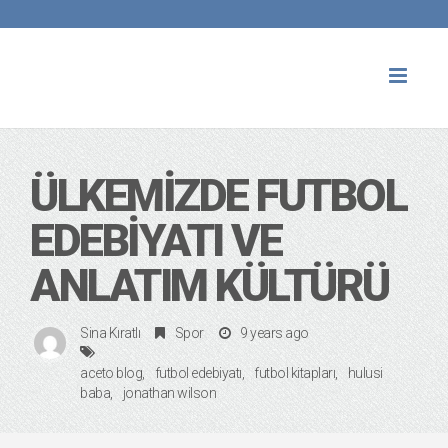
Toggl
naviga
ÜLKEMIZDE FUTBOL
EDEBIYATI VE
ANLATIM KÜLTÜRÜ
Sina Kıratlı
Spor
9 years ago
aceto blog
futbol edebiyatı
futbol kitapları
hulusi
baba
jonathan wilson