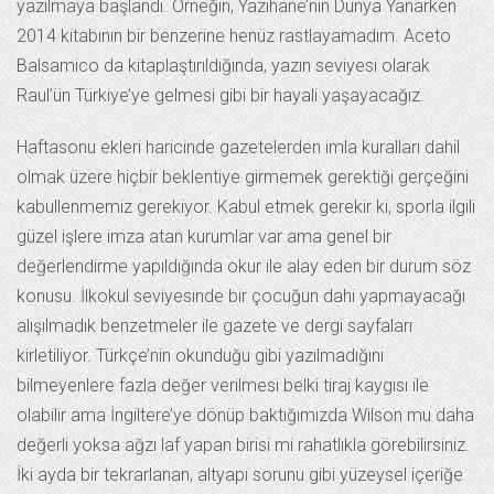
yazılmaya başlandı. Örneğin, Yazıhane’nin Dünya Yanarken
2014 kitabının bir benzerine henüz rastlayamadım. Aceto
Balsamico da kitaplaştırıldığında, yazın seviyesi olarak
Raul’ün Türkiye’ye gelmesi gibi bir hayali yaşayacağız.
Haftasonu ekleri haricinde gazetelerden imla kuralları dahil
olmak üzere hiçbir beklentiye girmemek gerektiği gerçeğini
kabullenmemiz gerekiyor. Kabul etmek gerekir ki, sporla ilgili
güzel işlere imza atan kurumlar var ama genel bir
değerlendirme yapıldığında okur ile alay eden bir durum söz
konusu. İlkokul seviyesinde bir çocuğun dahi yapmayacağı
alışılmadık benzetmeler ile gazete ve dergi sayfaları
kirletiliyor. Türkçe’nin okunduğu gibi yazılmadığını
bilmeyenlere fazla değer verilmesi belki tiraj kaygısı ile
olabilir ama İngiltere’ye dönüp baktığımızda Wilson mu daha
değerli yoksa ağzı laf yapan birisi mi rahatlıkla görebilirsiniz.
İki ayda bir tekrarlanan, altyapı sorunu gibi yüzeysel içeriğe