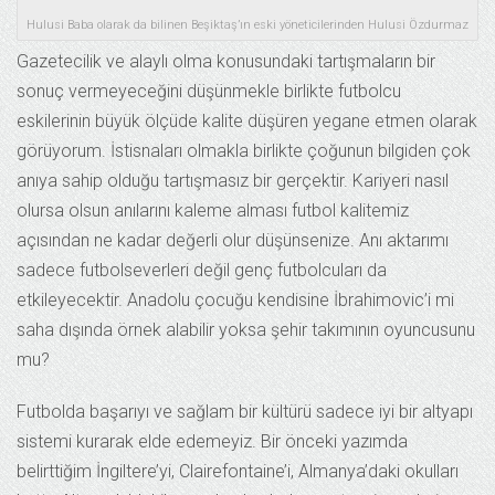
Hulusi Baba olarak da bilinen Beşiktaş’ın eski yöneticilerinden Hulusi Özdurmaz
Gazetecilik ve alaylı olma konusundaki tartışmaların bir
sonuç vermeyeceğini düşünmekle birlikte futbolcu
eskilerinin büyük ölçüde kalite düşüren yegane etmen olarak
görüyorum. İstisnaları olmakla birlikte çoğunun bilgiden çok
anıya sahip olduğu tartışmasız bir gerçektir. Kariyeri nasıl
olursa olsun anılarını kaleme alması futbol kalitemiz
açısından ne kadar değerli olur düşünsenize. Anı aktarımı
sadece futbolseverleri değil genç futbolcuları da
etkileyecektir. Anadolu çocuğu kendisine İbrahimovic’i mi
saha dışında örnek alabilir yoksa şehir takımının oyuncusunu
mu?
Futbolda başarıyı ve sağlam bir kültürü sadece iyi bir altyapı
sistemi kurarak elde edemeyiz. Bir önceki yazımda
belirttiğim İngiltere’yi, Clairefontaine’i, Almanya’daki okulları