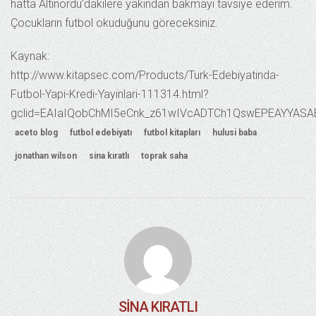
hatta Altınordu’dakilere yakından bakmayı tavsiye ederim.
Çocukların futbol okuduğunu göreceksiniz.
Kaynak:
http://www.kitapsec.com/Products/Turk-Edebiyatinda-
Futbol-Yapi-Kredi-Yayinlari-111314.html?
gclid=EAIaIQobChMI5eCnk_z61wIVcADTCh1QswEPEAYYAS
aceto blog
futbol edebiyatı
futbol kitapları
hulusi baba
jonathan wilson
sina kıratlı
toprak saha
SINA KIRATLI