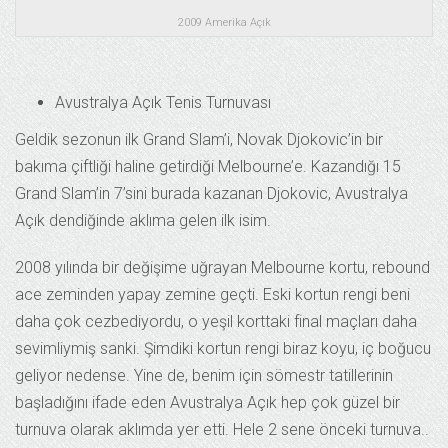
2009 Amerika Açık
Avustralya Açık Tenis Turnuvası
Geldik sezonun ilk Grand Slam’i, Novak Djokovic’in bir
bakıma çiftliği haline getirdiği Melbourne’e. Kazandığı 15
Grand Slam’in 7’sini burada kazanan Djokovic, Avustralya
Açık dendiğinde aklıma gelen ilk isim.
2008 yılında bir değişime uğrayan Melbourne kortu, rebound
ace zeminden yapay zemine geçti. Eski kortun rengi beni
daha çok cezbediyordu, o yeşil korttaki final maçları daha
sevimliymiş sanki. Şimdiki kortun rengi biraz koyu, iç boğucu
geliyor nedense. Yine de, benim için sömestr tatillerinin
başladığını ifade eden Avustralya Açık hep çok güzel bir
turnuva olarak aklımda yer etti. Hele 2 sene önceki turnuva..