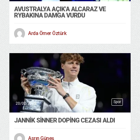
AVUSTRALYA AÇIK’A ALCARAZ VE
RYBAKINA DAMGA VURDU
Arda Ömer Öztürk
Spor
20/02/2025
JANNIK SINNER DOPING CEZASI ALDI
Asrın Güneş