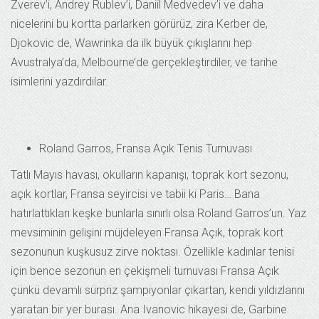
Zverev’i, Andrey Rublev’i, Daniil Medvedev’i ve daha
nicelerini bu kortta parlarken görürüz, zira Kerber de,
Djokovic de, Wawrinka da ilk büyük çıkışlarını hep
Avustralya’da, Melbourne’de gerçekleştirdiler, ve tarihe
isimlerini yazdırdılar.
Roland Garros, Fransa Açık Tenis Turnuvası
Tatlı Mayıs havası, okulların kapanışı, toprak kort sezonu,
açık kortlar, Fransa seyircisi ve tabii ki Paris… Bana
hatırlattıkları keşke bunlarla sınırlı olsa Roland Garros’un. Yaz
mevsiminin gelişini müjdeleyen Fransa Açık, toprak kort
sezonunun kuşkusuz zirve noktası. Özellikle kadınlar tenisi
için bence sezonun en çekişmeli turnuvası Fransa Açık
çünkü devamlı sürpriz şampiyonlar çıkartan, kendi yıldızlarını
yaratan bir yer burası. Ana Ivanovic hikayesi de, Garbine