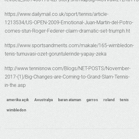
https://www.dailymail.co.uk/sport/tennis/article-
1213534/US-OPEN-2009-Emotional-Juan-Martin-del-Potro-
comes-stun-Roger-Federer-claim-dramatic-set-triumph.ht
https://www.sportsandmerits.com/makale/165-wimbledon-
tenis-turnuvasi-ozet-goruntulerinde-yapay-zeka
http://www.tennisnow.com/Blogs/NET-POSTS/November-
2017-(1)/Big-Changes-are-Coming-to-Grand-Slam-Tennis-
in-the.asp
amerika açık
Avustralya
baran ataman
garros
roland
tenis
wimbledon